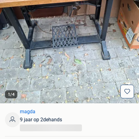
1
/
4
magda
9 jaar op 2dehands
...