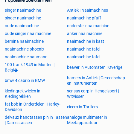
Populaire zoektermen
singer naaimachine
Antiek | Naaimachines
singer naaimachine
naaimachine pfaff
oude naaimachine
onderstel naaimachine
oude singer naaimachine
anker naaimachine
bernina naaimachine
naaimachine in kast
naaimachine phoenix
naaimachine tafel
naaimachine naumann
naaimachine tafel
100 frank 1949 in Munten |
beaver in Automaten | Overige
Belgi�
hamers in Antiek | Gereedschap
bmw 4 cabrio in BMW
en Instrumenten
kledingrek wielen in
sensas carp in Hengelsport |
Kledingrekken
Witvissen
fat bob in Onderdelen | Harley-
cicero in Thrillers
Davidson
delvaux handtassen pin in Tassen
analoge multimeter in
| Damestassen
Meetapparatuur