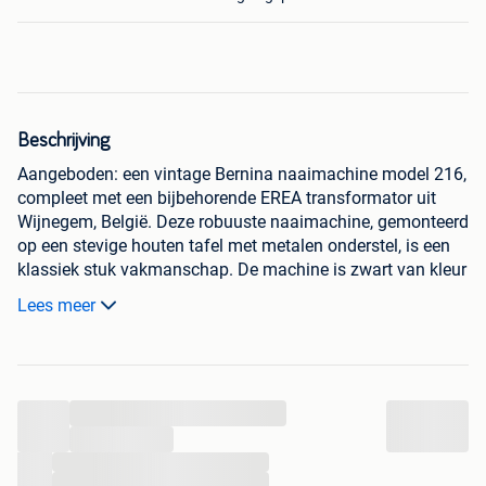
Beschrijving
Aangeboden: een vintage Bernina naaimachine model 216,
compleet met een bijbehorende EREA transformator uit
Wijnegem, België. Deze robuuste naaimachine, gemonteerd
op een stevige houten tafel met metalen onderstel, is een
klassiek stuk vakmanschap. De machine is zwart van kleur
en heeft duidelijke gebruikssporen die passen bij de
Lees meer
leeftijd, wat bijdraagt aan zijn karakter. De EREA
transformator is eveneens vintage en functioneert om de
machine van stroom te voorzien. Ideaal voor verzamelaars,
liefhebbers van vintage apparatuur of voor wie op zoek is
...
naar een degelijke naaimachine met een verhaal. De
machine is niet getest op volledige functionaliteit, maar de
...
mechanische onderdelen lijken intact. Een unieke kans om
...
...
een stukje geschiedenis in huis te halen.