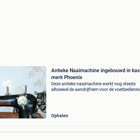
Antieke Naaimachine ingebouwd in kast
merk Phoenix
Deze antieke naaimachine werkt nog steeds
alhoewel de aandrijfriem voor de voetbedienin
gebroken . Het kastje heeft enkele schrammen
maar is aangezien de leeftijd in perfecte staat.
Ophalen