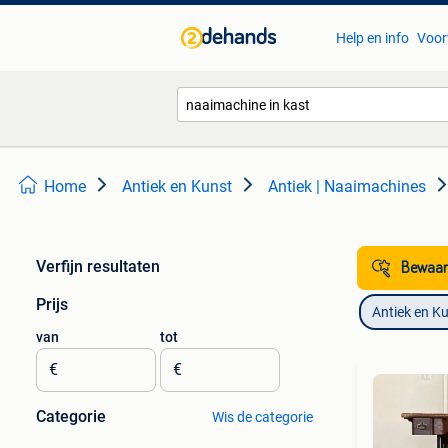
Help en info
Voor
Home
Antiek en Kunst
Antiek | Naaimachines
Verfijn resultaten
Bewaar
Prijs
Antiek en K
van
tot
€
€
Categorie
Wis de categorie