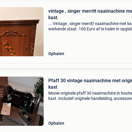
vintage , singer merritt naaimachine m
kast.
... Vintage , singer merritt naaimachine met kas
werkende staat. 100 Euro af te halen in opgl
3660 ...
Ophalen
Pfaff 30 vintage naaimachine met origi
kast
Mooie originele pfaff 30 naaimachine in houte
kast. Inclusief originele handleiding, accessoir
spoeltjes en pfaff-opbergblikje. Het handwiel d
soepel en de naald beweegt op en neer. De we
Ophalen