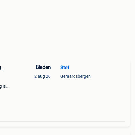
Bieden
Stef
 ,
2 aug 26
Geraardsbergen
g is