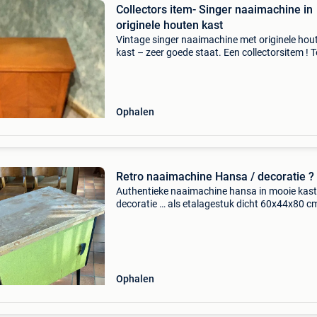
Collectors item- Singer naaimachine in
originele houten kast
Vintage singer naaimachine met originele hou
kast – zeer goede staat. Een collectorsitem ! T
koop: prachtige vintage singer naaimachine
ingebouwd in originele houten kast/meubel.
Klassieke, degeli
Ophalen
Retro naaimachine Hansa / decoratie ?
Authentieke naaimachine hansa in mooie kast
decoratie … als etalagestuk dicht 60x44x80 cm
bxdxh ) open120x44x80 cm
Ophalen