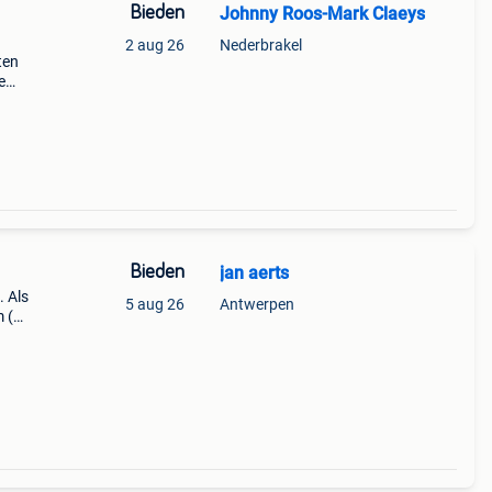
Bieden
Johnny Roos-Mark Claeys
2 aug 26
Nederbrakel
ten
e
Bieden
jan aerts
. Als
5 aug 26
Antwerpen
 (