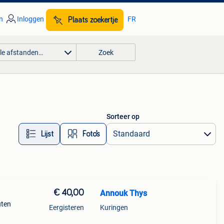
n
Inloggen
FR
Plaats zoekertje
lle afstanden…
Zoek
Sorteer op
Lijst
Foto’s
€ 40,00
Annouk Thys
uten
Eergisteren
Kuringen