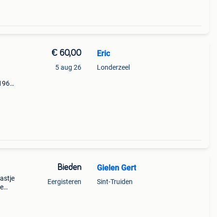
€ 60,00
Eric
5 aug 26
Londerzeel
 1965.
ine
Bieden
Gielen Gert
astje
Eergisteren
Sint-Truiden
ne