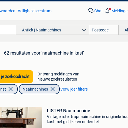
waarden
Veiligheidscentrum
Chat
Meldinge
Antiek | Naaimachines
A
62 resultaten
voor 'naaimachine in kast'
Ontvang meldingen van
 je zoekopdracht
nieuwe zoekresultaten
unst
Naaimachines
Verwijder filters
LISTER Naaimachine
Vintage lister trapnaaimachine in originele ho
kast met gietijzeren onderstel