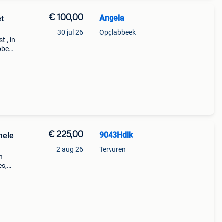
€ 100,00
Angela
et
30 jul 26
Opglabbeek
t , in
abbeek
€ 225,00
9043Hdlk
nele
2 aug 26
Tervuren
n
es,
raait
rkin