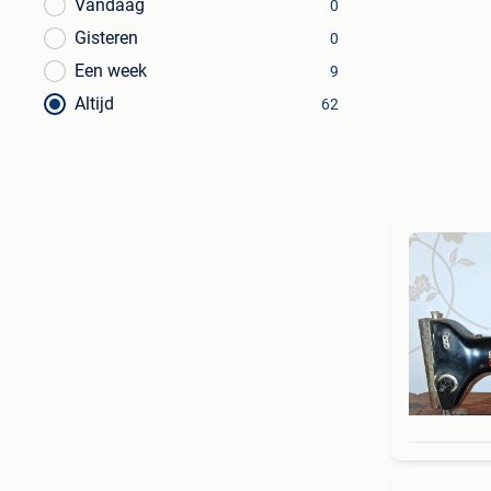
Vandaag
0
Gisteren
0
Een week
9
Altijd
62