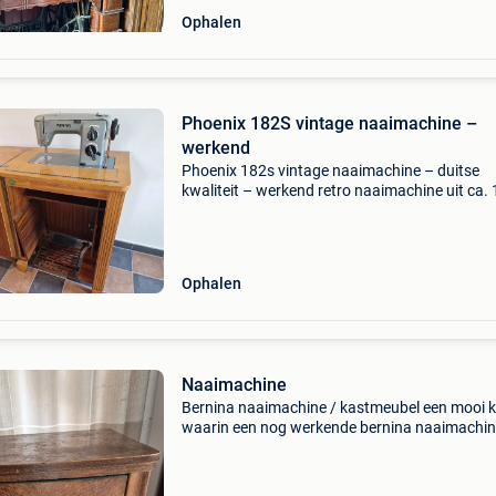
Ophalen
Phoenix 182S vintage naaimachine –
werkend
Phoenix 182s vintage naaimachine – duitse
kwaliteit – werkend retro naaimachine uit ca.
Degelijk duits model met volledig metalen
binnenwerk. Ideaal voor wie een vintage mach
zoekt. Deze orig
Ophalen
Naaimachine
Bernina naaimachine / kastmeubel een mooi k
waarin een nog werkende bernina naaimachi
verborgen zit. Gewoon openplooien en je kan
beginnen naaien en als je klaar bent, klap je de
machine omlaag