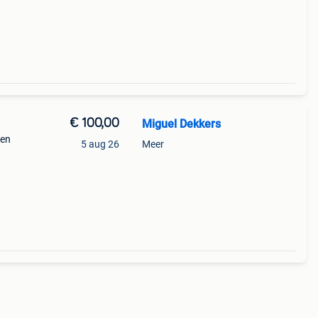
€ 100,00
Miguel Dekkers
ten
5 aug 26
Meer
l) is
angen