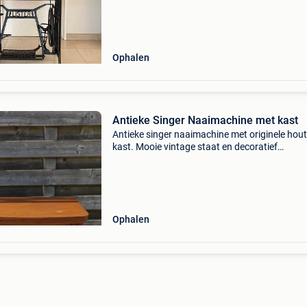
Ophalen
Antieke Singer Naaimachine met kast
Antieke singer naaimachine met originele hou
kast. Mooie vintage staat en decoratief
meubelstuk. De aandrijfriem (kabel rond het wie
momenteel versleten/gebroken en moet verv
worden. Met
Ophalen