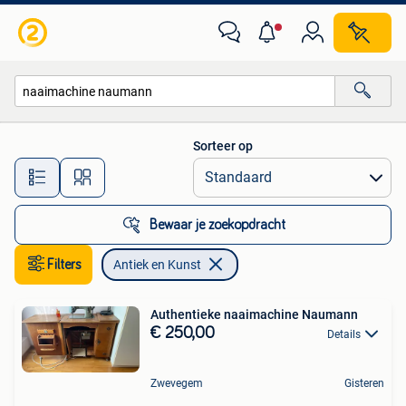
Antiek en Kunst
Sorteer op
Alle afstanden…
Bewaar je zoekopdracht
Filters
Antiek en Kunst
Authentieke naaimachine Naumann
€ 250,00
Details
Zwevegem
Gisteren