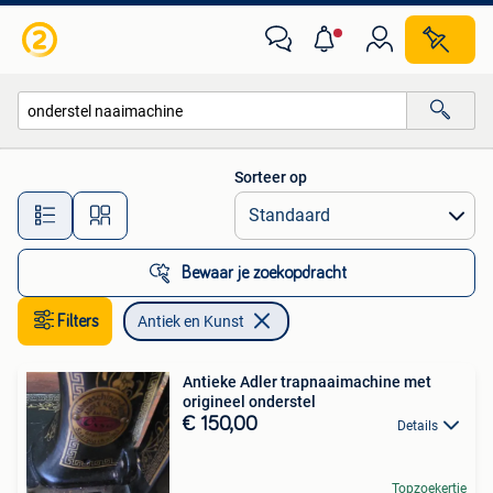
Antiek en Kunst
Sorteer op
Alle afstanden…
Bewaar je zoekopdracht
Filters
Antiek en Kunst
Antieke Adler trapnaaimachine met
origineel onderstel
€ 150,00
Details
Topzoekertje