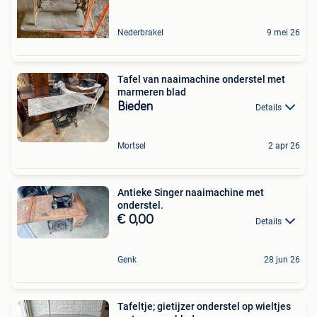
Nederbrakel
9 mei 26
Tafel van naaimachine onderstel met
marmeren blad
Bieden
Details
Mortsel
2 apr 26
Antieke Singer naaimachine met
onderstel.
€ 0,00
Details
Genk
28 jun 26
Tafeltje; gietijzer onderstel op wieltjes