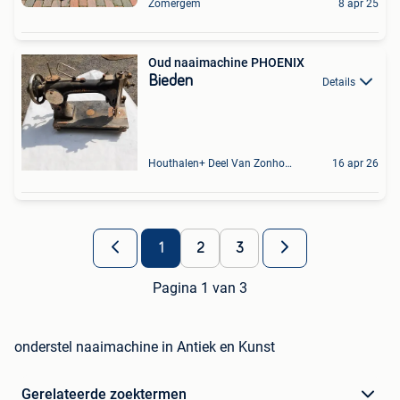
Zomergem
8 apr 25
Oud naaimachine PHOENIX
Bieden
Details
Houthalen+ Deel Van Zonhoven En Zolder
16 apr 26
1
2
3
Pagina 1 van 3
onderstel naaimachine in Antiek en Kunst
Gerelateerde zoektermen