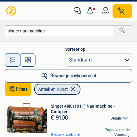
Antiek en Kunst
Sorteer op
Alle afstanden…
Bewaar je zoekopdracht
Filters
Antiek en Kunst
Singer 48K (1911) Naaimachine -
Gietijzer
€ 91,00
Details
Topadvertentie
Bezoek website
Vandaag