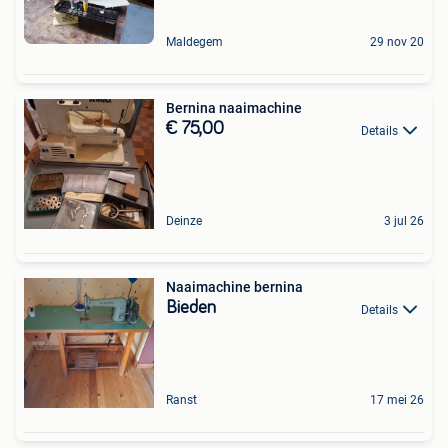
Maldegem
29 nov 20
Bernina naaimachine
€ 75,00
Details
Deinze
3 jul 26
Naaimachine bernina
Bieden
Details
Ranst
17 mei 26