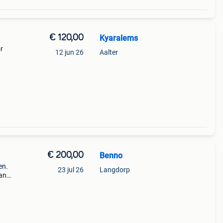
€ 120,00
Kyaralems
r
12 jun 26
Aalter
€ 200,00
Benno
en.
23 jul 26
Langdorp
kan
 m