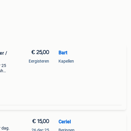
€ 25,00
Bart
Eergisteren
Kapellen
r 25
sh
r
ug te
€ 15,00
Ceriel
r dag.
26 dec 25
Beringen