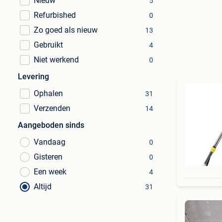
Nieuw
5
Refurbished
0
Zo goed als nieuw
13
Gebruikt
4
Niet werkend
0
Levering
Ophalen
31
Verzenden
14
Aangeboden sinds
Vandaag
0
Gisteren
0
Een week
4
Altijd
31