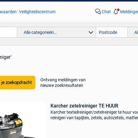
waarden
Veiligheidscentrum
Chat
Meldinge
Alle categorieën…
A
niger'
Ontvang meldingen van
 je zoekopdracht
nieuwe zoekresultaten
Karcher zetelreiniger TE HUUR
Karcher textielreiniger/zetelreiniger te huur vo
reinigen van tapijten, zetels, autozetels, matten
Huurprijs: huurprijs per dag € 35 huurprijs per
weekend € 60 waarborg € 250