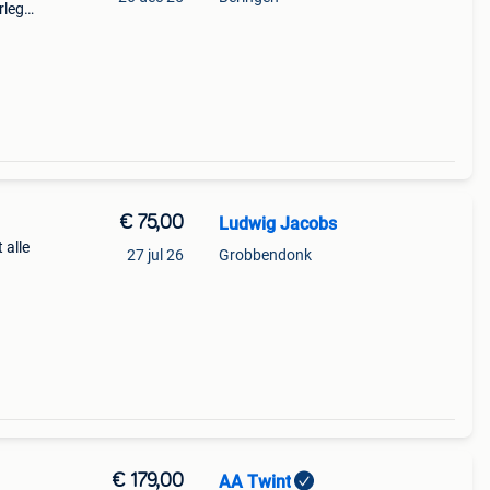
rleg.
€ 75,00
Ludwig Jacobs
 alle
27 jul 26
Grobbendonk
€ 179,00
AA Twint