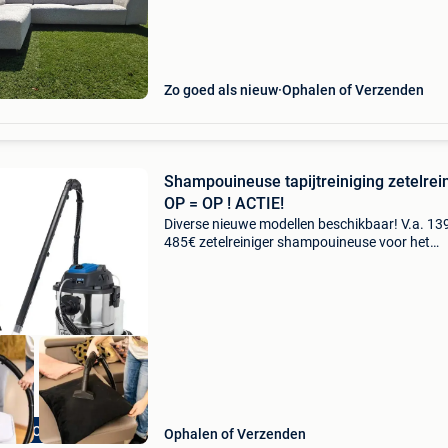
hoekzetel heeft geen schade, geen gaten of
scheuren. Volledig gereinigd met krachtige
zetelreiniger en produ
Zo goed als nieuw
Ophalen of Verzenden
Shampouineuse tapijtreiniging zetelrei
OP = OP ! ACTIE!
Diverse nieuwe modellen beschikbaar! V.a. 13
485€ zetelreiniger shampouineuse voor het
reinigen van uw sofa, autobekleding, tapijt, ma
gordijnen, etc etc. Met deze machine worden
ERKOOP SOLDEN
Ophalen of Verzenden