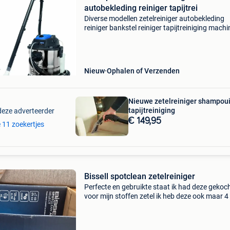
autobekleding reiniger tapijtrei
Diverse modellen zetelreiniger autobekleding
reiniger bankstel reiniger tapijtreiniging machi
Vanaf 179 tot 475€
Nieuw
Ophalen of Verzenden
Nieuwe zetelreiniger shampou
tapijtreiniging
deze adverteerder
€ 149,95
e 11 zoekertjes
Bissell spotclean zetelreiniger
Perfecte en gebruikte staat ik had deze gekoc
voor mijn stoffen zetel ik heb deze ook maar 4
gebruikt weg omdat ik leder zetel ga kopen en
niet meer nodig heb. Nieuwprijs 150.