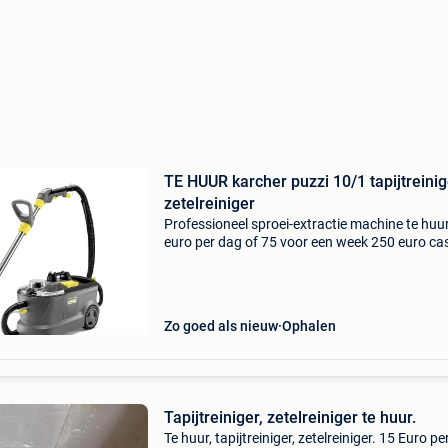
TE HUUR karcher puzzi 10/1 tapijtreiniger /
zetelreiniger
Professioneel sproei-extractie machine te huu
euro per dag of 75 voor een week 250 euro ca
borg (of payconic) mee te brengen btw factuu
mogelijk voor ondernemers op te halen (en ter
brenge
Zo goed als nieuw
Ophalen
Tapijtreiniger, zetelreiniger te huur.
Te huur, tapijtreiniger, zetelreiniger. 15 Euro pe