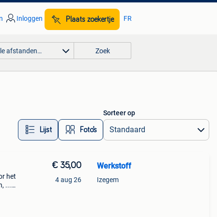
n
Inloggen
FR
Plaats zoekertje
lle afstanden…
Zoek
Sorteer op
Lijst
Foto’s
€ 35,00
Werkstoff
or het
4 aug 26
Izegem
, ...