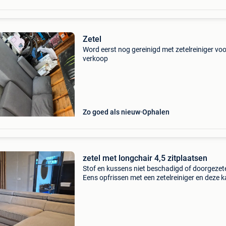
Zetel
Word eerst nog gereinigd met zetelreiniger voo
verkoop
Zo goed als nieuw
Ophalen
zetel met longchair 4,5 zitplaatsen
Stof en kussens niet beschadigd of doorgezet
Eens opfrissen met een zetelreiniger en deze 
nog jaren mee. Hoofdsteunen zijn verstelbaar.
Longchair 1,23 m breed 1,82 m diep 3-zit 2,24
breed 1,0