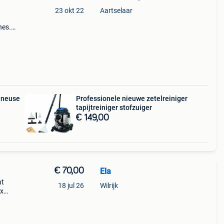
23 okt 22
Aartselaar
nes.
ineuse
Professionele nieuwe zetelreiniger
tapijtreiniger stofzuiger
€ 149,00
€ 70,00
Ela
ht
18 jul 26
Wilrijk
 x
 deze