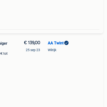
€ 139,00
AA Twint
niger
25 sep 23
Wilrijk
9€ tot
tras,