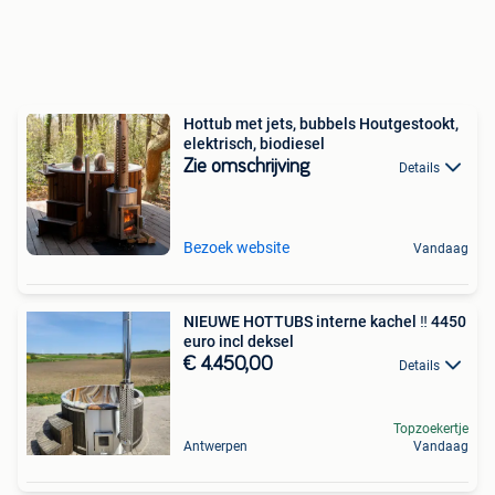
Hottub met jets, bubbels Houtgestookt,
elektrisch, biodiesel
Zie omschrijving
Details
Bezoek website
Vandaag
NIEUWE HOTTUBS interne kachel ‼️ 4450
euro incl deksel
€ 4.450,00
Details
Topzoekertje
Antwerpen
Vandaag