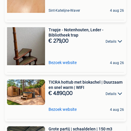
Sint-Katelijne-Waver
4 aug 26
Trapje - Notenhouten, Leder -
Bibliotheek trap
€ 279,00
Details
Bezoek website
4 aug 26
TICRA hottub met biokachel | Duurzaam
en snel warm | WIFI
€ 4.890,00
Details
Bezoek website
4 aug 26
Grote partij | schaaldelen | 150 m3