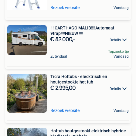
Bezoek website
Vandaag
‼️‼️CARTHAGO MALIB‼️‼️Automaat
9trap‼️‼️NIEUW ‼️‼️
€ 82.000,-
Details
Topzoekertje
Zutendaal
Vandaag
Ticra Hottubs - elecktrisch en
houtgestookte hot tub
€ 2.995,00
Details
Bezoek website
Vandaag
Hottub houtgestookt elektrisch hybride