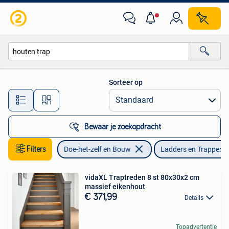
Ladders en Trappen
Sorteer op
Alle afstanden…
Bewaar je zoekopdracht
Filters
Doe-het-zelf en Bouw
Ladders en Trappen
vidaXL Traptreden 8 st 80x30x2 cm
massief eikenhout
€ 371,99
Details
Topadvertentie