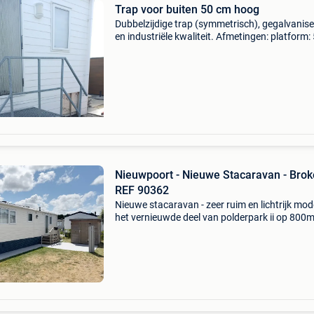
Trap voor buiten 50 cm hoog
Dubbelzijdige trap (symmetrisch), gegalvanis
en industriële kwaliteit. Afmetingen: platform:
cm hoog, 100 cm breed en 82 cm diep (inclusie
zijwangen). Leuning: de leuning vanop het pl
Nieuwpoort - Nieuwe Stacaravan - Brok
REF 90362
Nieuwe stacaravan - zeer ruim en lichtrijk mode
het vernieuwde deel van polderpark ii op 800
de zee. Ruime living met eethoek en open keu
twee slaapkamers met voldoende kastruimte 
dubb