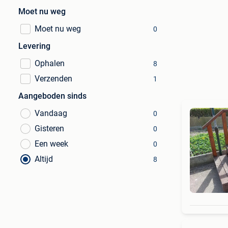
Moet nu weg
Moet nu weg
0
Levering
Ophalen
8
Verzenden
1
Aangeboden sinds
Vandaag
0
Gisteren
0
Een week
0
Altijd
8