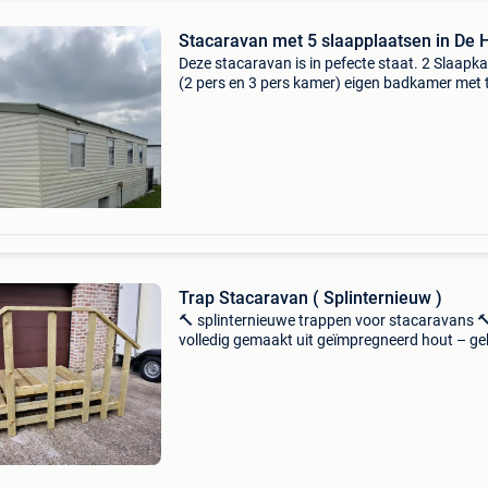
Stacaravan met 5 slaapplaatsen in De 
Deze stacaravan is in pefecte staat. 2 Slaapk
(2 pers en 3 pers kamer) eigen badkamer met t
/ douche. Er werd een nieuwe keukenblok
geplaatst, nieuwe vloer, nieuwe ramen, nieuwe
deuren, airc
Trap Stacaravan ( Splinternieuw )
🔨 splinternieuwe trappen voor stacaravans 
volledig gemaakt uit geïmpregneerd hout – g
voor zijn duurzaamheid en uitstekende weers
tegen weer en wind. Onze trappen worden zee
stevig gebou