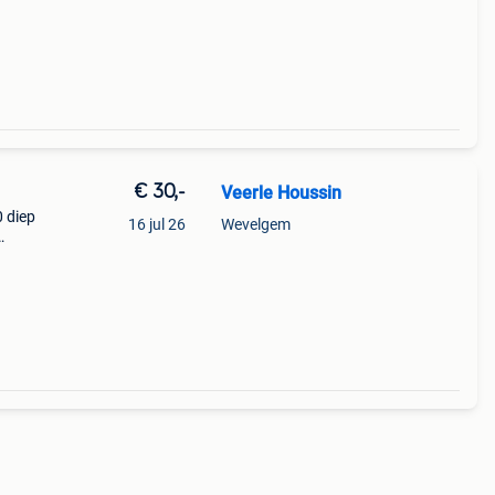
€ 30,-
Veerle Houssin
 diep
16 jul 26
Wevelgem
 orde!
n str