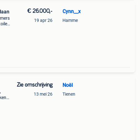
€ 26.000,-
Cynn__x
Haan
amers
19 apr 26
Hamme
oilet
Zie omschrijving
Noël

13 mei 26
Tienen
ekend
tand
r