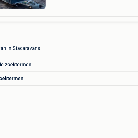
van in Stacaravans
de zoektermen
zoektermen