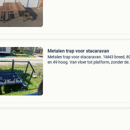
Metalen trap voor stacaravan
Metalen trap voor stacaravan. 1M43 breed, 80
en 49 hoog. Van vloer tot platform, zonder de
leuning gemeten. De staat is gebruikt, maar in
Af te halen en contante betaling. Camping klei