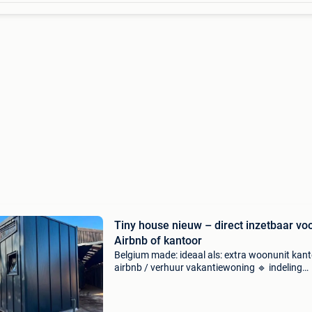
Tiny house nieuw – direct inzetbaar vo
Airbnb of kantoor
Belgium made: ideaal als: extra woonunit kan
airbnb / verhuur vakantiewoning 🔹 indeling
leefruimte met open keuken (gootsteen + koo
2 pits) badkamer met: douche toilet lavabo
mezzanine (sla