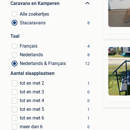
Caravans en Kamperen
Alle zoekertjes
Stacaravans
8
Taal
Français
4
Nederlands
8
Nederlands & Français
12
Aantal slaapplaatsen
tot en met 2
1
tot en met 3
0
tot en met 4
0
tot en met 5
1
tot en met 6
1
meer dan 6
0