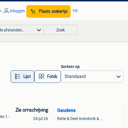
n
Inloggen
FR
Plaats zoekertje
lle afstanden…
Zoek
Sorteer op
Lijst
Foto’s
Zie omschrijving
Geudens
to 1 -
24 jul 26
Retie & Deel Arendonk & Oud-Turnhout