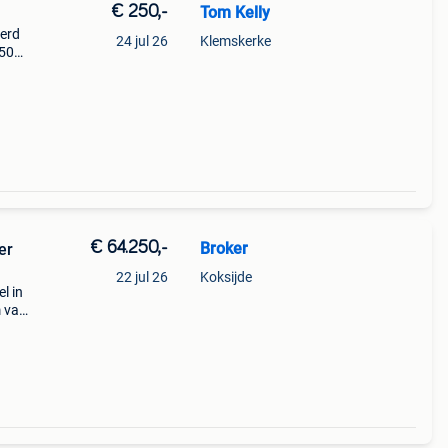
€ 250,-
Tom Kelly
eerd
24 jul 26
Klemskerke
 50
f de
atform
€ 64.250,-
Broker
er
22 jul 26
Koksijde
l in
m van
ken
(1x