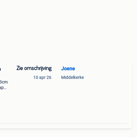
Zie omschrijving
Joene
n
10 apr 26
Middelkerke
53cm
ap
110cm
lang