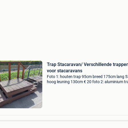
Trap Stacaravan/ Verschillende trappe
voor stacaravans
Foto 1: houten trap 95cm breed 175cm lang 
hoog leuning 130cm € 20 foto 2: aluminium tr
75cm breed 165cm lang 40cm hoog leuning 
€ 30 foto 3: metalen trap 98cm breed 180cm 
47