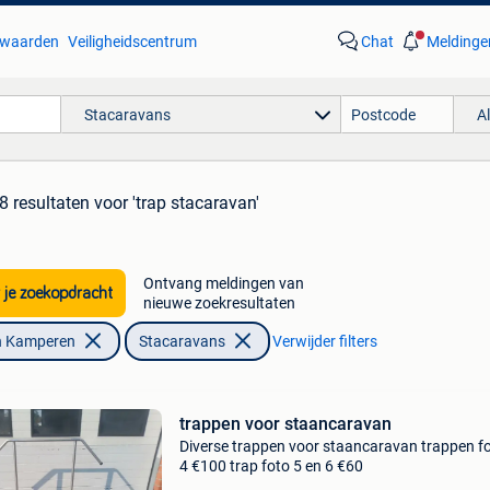
waarden
Veiligheidscentrum
Chat
Meldinge
Stacaravans
A
8 resultaten
voor 'trap stacaravan'
Ontvang meldingen van
 je zoekopdracht
nieuwe zoekresultaten
n Kamperen
Stacaravans
Verwijder filters
trappen voor staancaravan
Diverse trappen voor staancaravan trappen fo
4 €100 trap foto 5 en 6 €60