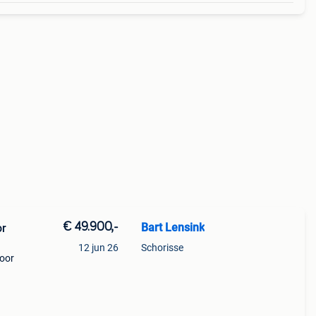
€ 49.900,-
Bart Lensink
or
12 jun 26
Schorisse
toor
kplaat