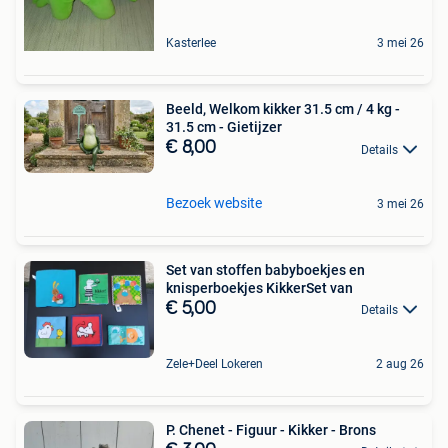
Kasterlee
3 mei 26
Beeld, Welkom kikker 31.5 cm / 4 kg -
31.5 cm - Gietijzer
€ 8,00
Details
Bezoek website
3 mei 26
Set van stoffen babyboekjes en
knisperboekjes KikkerSet van
€ 5,00
Details
Zele+Deel Lokeren
2 aug 26
P. Chenet - Figuur - Kikker - Brons