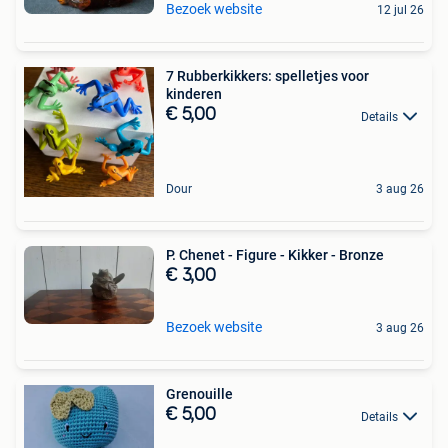
Bezoek website
12 jul 26
7 Rubberkikkers: spelletjes voor
kinderen
€ 5,00
Details
Dour
3 aug 26
P. Chenet - Figure - Kikker - Bronze
€ 3,00
Bezoek website
3 aug 26
Grenouille
€ 5,00
Details