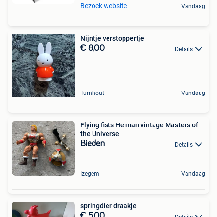
Bezoek website
Vandaag
Nijntje verstoppertje
€ 8,00
Details
Turnhout
Vandaag
Flying fists He man vintage Masters of
the Universe
Bieden
Details
Izegem
Vandaag
springdier draakje
€ 5,00
Details