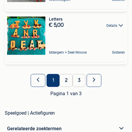
Letters
€ 5,00
Details
Iddergem + Deel Ninove
Gisteren
1
2
3
Pagina 1 van 3
Speelgoed | Actiefiguren
Gerelateerde zoektermen