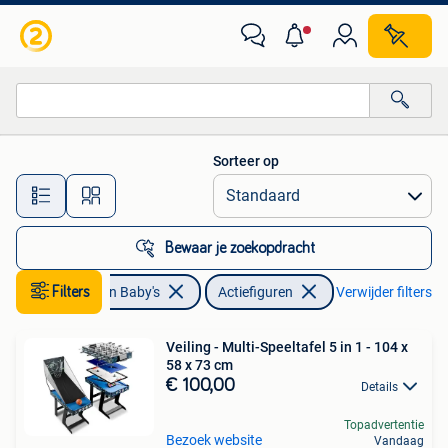
Speelgoed | Actiefiguren
Sorteer op
Alle afstanden…
Bewaar je zoekopdracht
Kinderen en Baby's
Filters
Actiefiguren
Verwijder filters
Veiling - Multi-Speeltafel 5 in 1 - 104 x
58 x 73 cm
€ 100,00
Details
Topadvertentie
Bezoek website
Vandaag