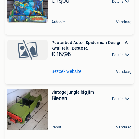
€ 15,00
Details
Ardooie
Vandaag
Peuterbed Auto | Spiderman Design | A-
kwaliteit | Beste P...
€ 167,96
Details
Bezoek website
Vandaag
vintage jungle big jim
Bieden
Details
Ranst
Vandaag