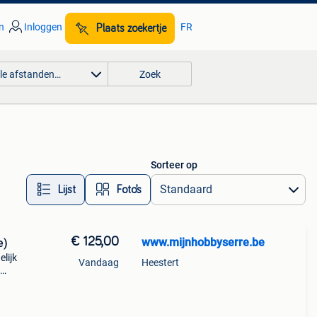
n
Inloggen
FR
Plaats zoekertje
lle afstanden…
Zoek
Sorteer op
Lijst
Foto’s
€ 125,00
www.mijnhobbyserre.be
e)
lijk
Vandaag
Heestert