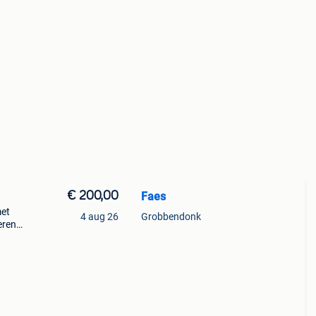
€ 200,00
Faes
met
4 aug 26
Grobbendonk
eren.
0b