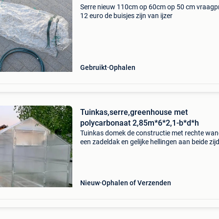
Serre nieuw 110cm op 60cm op 50 cm vraagpr
12 euro de buisjes zijn van ijzer
Gebruikt
Ophalen
Tuinkas,serre,greenhouse met
polycarbonaat 2,85m*6*2,1-b*d*h
Tuinkas domek de constructie met rechte wan
een zadeldak en gelijke hellingen aan beide zij
past perfect in elk landschap. Het is geschikt 
gebruik zowel op een perceel als in een huiselij
Nieuw
Ophalen of Verzenden