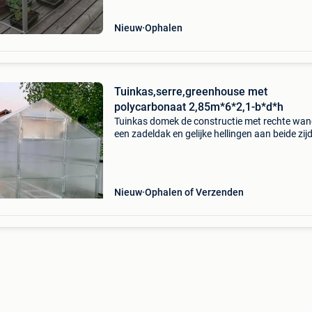
Nieuw
Ophalen
Tuinkas,serre,greenhouse met
polycarbonaat 2,85m*6*2,1-b*d*h
Tuinkas domek de constructie met rechte wan
een zadeldak en gelijke hellingen aan beide zij
past perfect in elk landschap. Het is geschikt 
gebruik zowel op een perceel als in een huiselij
Nieuw
Ophalen of Verzenden