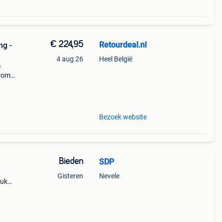
€ 224,95
Retourdeal.nl
ng -
4 aug 26
Heel België
e
arom
al on
Bezoek website
Bieden
SDP
Gisteren
Nevele
tuk