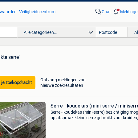
waarden
Veiligheidscentrum
Chat
Meldinge
Alle categorieën…
A
kte serre'
Ontvang meldingen van
 je zoekopdracht
nieuwe zoekresultaten
Serre - koudekas (mini-serre / miniserr
Serre - koudekas (mini-serre) bezichtiging moge
op afspraak kleine serre gebruikt voor kruiden,
groentjes, cactussen, ... Maar ook voor ...
Landschildpadden aluminiumstructuur+glas
oppervlakte 1m2