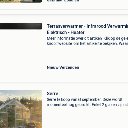
Gebruikt
Ophalen
Terrasverwarmer - Infrarood Verwarmi
Elektrisch - Heater
Meer informatie over dit artikel? Klik op de gel
knop: ‘website’ om het artikel te bekijken. Wa
bestellen bij retourdeal.nl? Voor 15:00 besteld,
volgende werkdag in huis. 1 Jaar garantie op 
Nieuw
Verzenden
Serre
Serre te koop vanaf september. Deze wordt
momenteel nog gebruikt. Enkel 2 glazen zijn s
door de laatste storm. De kas is 360cm lang,
270cm breed en 220cm hoog. Ik heb ze op
borduren staan, deze mog