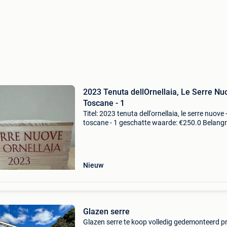
2023 Tenuta dellOrnellaia, Le Serre Nu
Toscane - 1
Titel: 2023 tenuta dell'ornellaia, le serre nuove 
toscane - 1 geschatte waarde: €250.0 Belangri
winnende biedingen zijn exclusief 9%
koperbescherming + €3 "le serre nuove"
Nieuw
Glazen serre
Glazen serre te koop volledig gedemonteerd pr