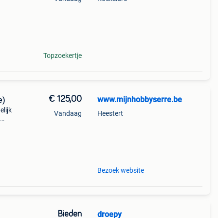
Topzoekertje
€ 125,00
www.mijnhobbyserre.be
e)
lijk
Vandaag
Heestert
Bezoek website
Bieden
droepy