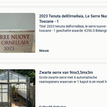
2023 Tenuta dellOrnellaia, Le Serre Nu
Toscane - 1
Titel: 2023 tenuta dell'ornellaia, le serre nuove 
toscane - 1 geschatte waarde: €250.0 Belangri
winnende biedingen zijn exclusief 9%
koperbescherming + €3 "le serre nuove"
Nieuw
Zwarte serre van 9mx3,5mx3m
Grote zwarte serre met 4 automatische
raamopeners waarvan er 1 kapot is en moet h
pompje vervangen worden de raam opener k
van royal well serres en daar is het pompje
verkrijgbaar de serre staat