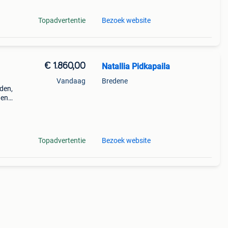
Topadvertentie
Bezoek website
€ 1.860,00
Natallia Pidkapaila
Vandaag
Bredene
den,
den
voor
k
Topadvertentie
Bezoek website