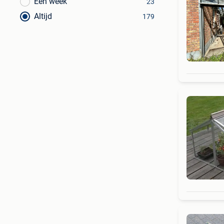
Een week
23
Altijd
179