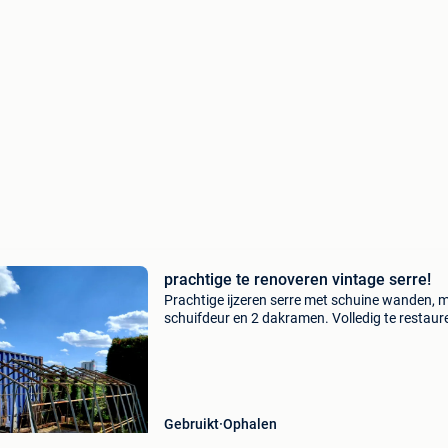
prachtige te renoveren vintage serre!
Prachtige ijzeren serre met schuine wanden, 
schuifdeur en 2 dakramen. Volledig te restaur
Serre is in 1 stuk. Inclusief glas dat nog heel is,
ongeveer 70%. Zelf af te halen. Afmeting is 33
Gebruikt
Ophalen