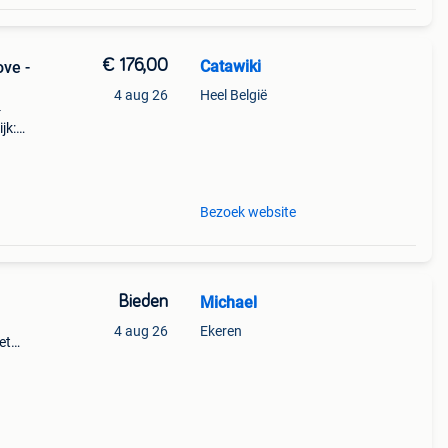
€ 176,00
Catawiki
ove -
4 aug 26
Heel België
-
jk:
Bezoek website
Bieden
Michael
4 aug 26
Ekeren
et
omt