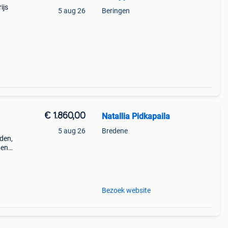
ijs
5 aug 26
Beringen
€ 1.860,00
Natallia Pidkapaila
5 aug 26
Bredene
den,
den
voor
k
Bezoek website