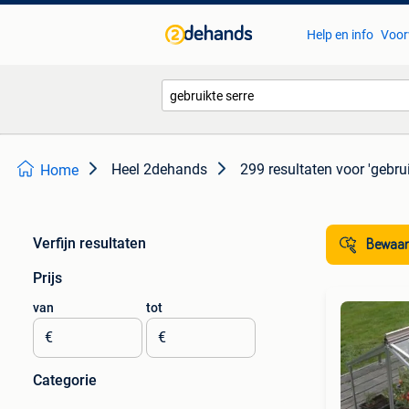
Help en info
Voor
Heel 2dehands
299 resultaten
voor 'gebrui
Home
Verfijn resultaten
Bewaar
Prijs
van
tot
€
€
Categorie