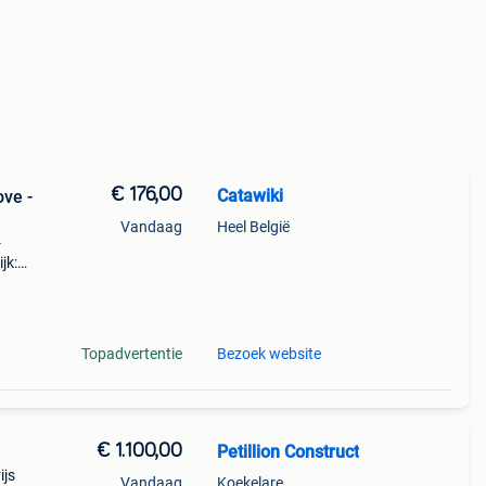
€ 176,00
Catawiki
ove -
Vandaag
Heel België
-
jk:
Topadvertentie
Bezoek website
€ 1.100,00
Petillion Construct
ijs
Vandaag
Koekelare