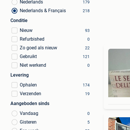
Nederlands
179
Nederlands & Français
218
Conditie
Nieuw
93
Refurbished
0
Zo goed als nieuw
22
Gebruikt
121
Niet werkend
0
Levering
Ophalen
174
Verzenden
19
Aangeboden sinds
Vandaag
0
Gisteren
5