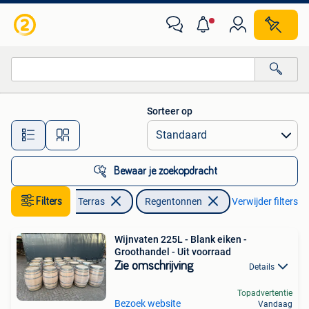
Regentonnen
Sorteer op
Alle afstanden…
Bewaar je zoekopdracht
Filters
Tuin en Terras
Regentonnen
Verwijder filters
Wijnvaten 225L - Blank eiken -
Groothandel - Uit voorraad
Zie omschrijving
Details
Topadvertentie
Bezoek website
Vandaag