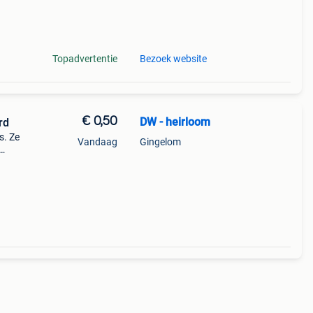
 Een
Topadvertentie
Bezoek website
€ 0,50
DW - heirloom
rd
s. Ze
Vandaag
Gingelom
 zon.
;d