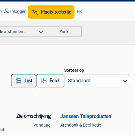
n
Inloggen
FR
Plaats zoekertje
lle afstanden…
Zoek
Sorteer op
Lijst
Foto’s
Zie omschrijving
Janssen Tuinproducten
Vandaag
Arendonk & Deel Retie
 of