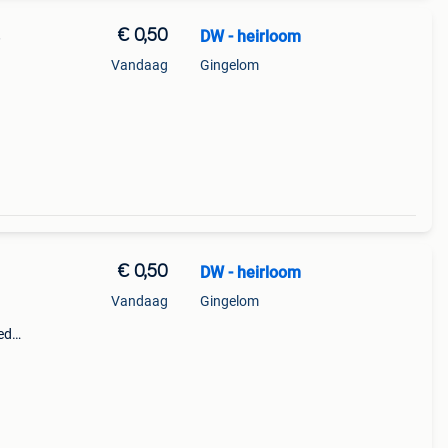
€ 0,50
DW - heirloom
e
Vandaag
Gingelom
wijze.
oi
€ 0,50
DW - heirloom
Vandaag
Gingelom
oed
men
Hoogte