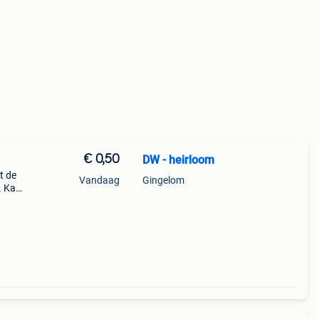
€ 0,50
DW - heirloom
t de
Vandaag
Gingelom
. Kan