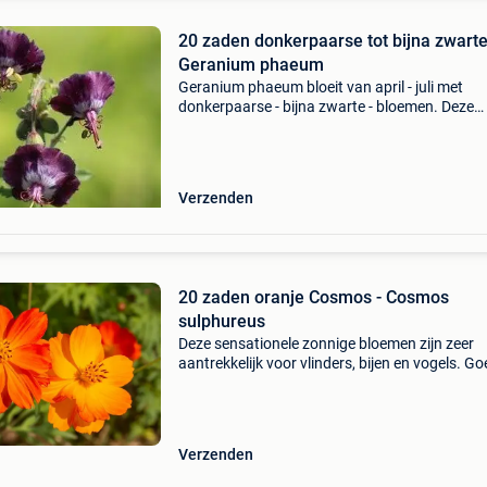
20 zaden donkerpaarse tot bijna zwart
Geranium phaeum
Geranium phaeum bloeit van april - juli met
donkerpaarse - bijna zwarte - bloemen. Deze
donkere ooievaarsbek heeft een bossige groei
De groene bladeren verkleuren in de herfst mo
oranjerood en
Verzenden
20 zaden oranje Cosmos - Cosmos
sulphureus
Deze sensationele zonnige bloemen zijn zeer
aantrekkelijk voor vlinders, bijen en vogels. G
droogtetolerant en als je de uitgebloeide bloe
verwijdert, blijven ze bloeien tot in de herfst. 
Verzenden