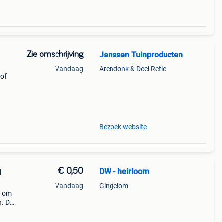
Zie omschrijving
Janssen Tuinproducten
Vandaag
Arendonk & Deel Retie
 of
 Een
Bezoek website
€ 0,50
DW - heirloom
l
Vandaag
Gingelom
t om
n. De