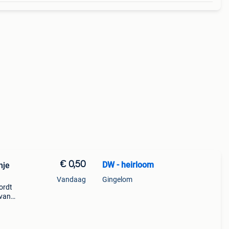
€ 0,50
DW - heirloom
nje
Vandaag
Gingelom
Wordt
 van
 in je