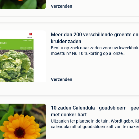
Verzenden
Meer dan 200 verschillende groente en
kruidenzaden
Bent u op zoek naar zaden voor uw kweekbak
moestuin? Nu 10 % korting op al onze
moestuinproducten! Kijk dan op:
www.janssentuinproducten.nl hier vind u o.a.
groot assortiment aan: groentezaden
Verzenden
10 zaden Calendula - goudsbloem - gee
met donker hart
Uitzaaien ter plaatse in de tuin. Wordt gebruik
calendulazalf of goudsbloemzalf van te make
blaadjes zijn een mooie garnering in je salade.