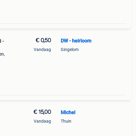
€ 0,50
DW - heirloom
 -
Vandaag
Gingelom
en,
zijn
€ 15,00
Michel
Vandaag
Thuin