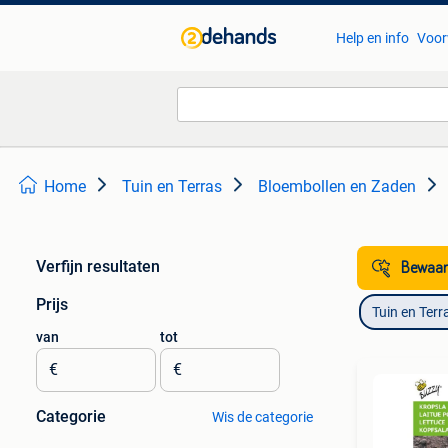
Help en info
Voor
Home
Tuin en Terras
Bloembollen en Zaden
Verfijn resultaten
Bewaar
Prijs
Tuin en Terr
van
tot
€
€
Categorie
Wis de categorie