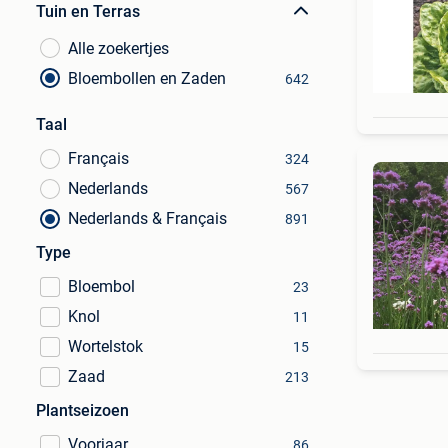
Tuin en Terras
Alle zoekertjes
Bloembollen en Zaden
642
Taal
Français
324
Nederlands
567
Nederlands & Français
891
Type
Bloembol
23
Knol
11
Wortelstok
15
Zaad
213
Plantseizoen
Voorjaar
86