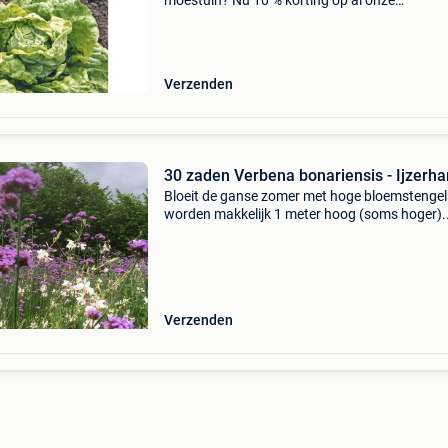
moestuin? Nu 10 % korting op al onze
moestuinproducten! Kijk dan op:
www.janssentuinproducten.nl hier vind u o.a.
groot assortiment aan: groentezaden
Verzenden
30 zaden Verbena bonariensis - Ijzerha
Bloeit de ganse zomer met hoge bloemstengel
worden makkelijk 1 meter hoog (soms hoger).
Verbena bonariensis staat het liefst in de volle
Het is een plant die zich gemakkelijk laat &#39
Verzenden