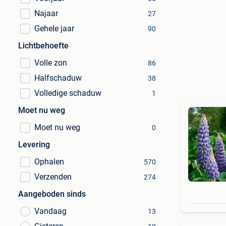
Najaar
27
Gehele jaar
90
Lichtbehoefte
Volle zon
86
Halfschaduw
38
Volledige schaduw
1
Moet nu weg
Moet nu weg
0
Levering
Ophalen
570
Verzenden
274
Aangeboden sinds
Vandaag
13