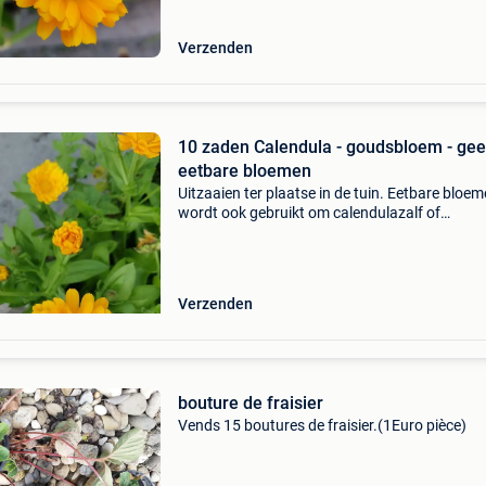
Verzenden
10 zaden Calendula - goudsbloem - geel
eetbare bloemen
Uitzaaien ter plaatse in de tuin. Eetbare bloem
wordt ook gebruikt om calendulazalf of
goudsbloemzalf van te maken. Bloemblaadjes 
mooi in een slaatje.
Verzenden
bouture de fraisier
Vends 15 boutures de fraisier.(1Euro pièce)