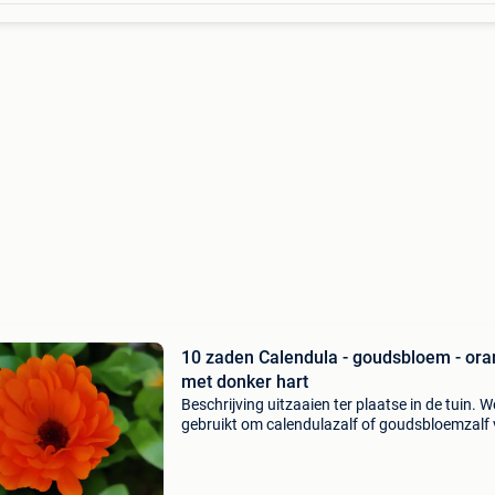
10 zaden Calendula - goudsbloem - ora
met donker hart
Beschrijving uitzaaien ter plaatse in de tuin. 
gebruikt om calendulazalf of goudsbloemzalf
te maken. De blaadjes zijn een mooie garnering
salade.