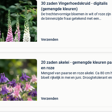
30 zaden Vingerhoedskruid - digitalis
(gemengde kleuren)
De trechtervormige bloemen in wit of roze zijn
de binnenzijde fraai getekend met een
vlekkenpatroon. Dankzij deze vlekjes worden
hommels en bijen de bloemen in gelokt om van
nectar te snoepen.
Verzenden
20 zaden akelei - gemengde kleuren pa
en roze
Mengsel van paarse en roze akelei. Ca 80 cm 
bloeit rijkelijk in mei en juni. Droogtetolerant e
winterhard. Na de bloei stevig terugsnoeien ne
boven de grond, het nieuwe fris groene blad z
Verzenden