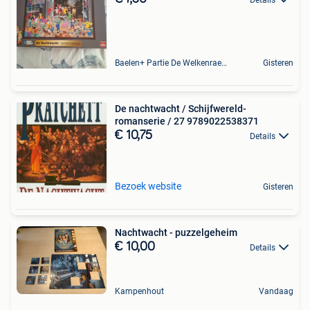
Baelen+ Partie De Welkenraedt
Gisteren
De nachtwacht / Schijfwereld-
romanserie / 27 9789022538371
€ 10,75
Details
Bezoek website
Gisteren
Nachtwacht - puzzelgeheim
€ 10,00
Details
Kampenhout
Vandaag