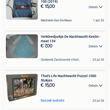
100 (2019)
€ 15,00
Details
Mechelen-Aan-De-Maas
1 apr 26
Verkleedjurkje De Nachtwacht Keelin -
maat 134
€ 7,00
Details
Oostende Zandvoorde +Oostende
23 jul 26
That's Life Nachtwacht Puzzel 1000
Stukjes
€ 15,00
Details
Bezoek website
23 jul 26