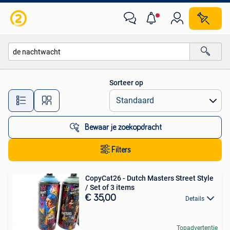
Alle categorieën…
Sorteer op
Alle afstanden…
Bewaar je zoekopdracht
Filters
CopyCat26 - Dutch Masters Street Style
/ Set of 3 items
€ 35,00
Details
Topadvertentie