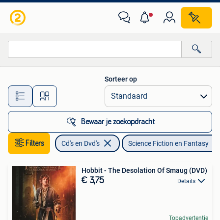
Dvd's | Science Fiction en Fantasy
Sorteer op
Alle afstanden…
Bewaar je zoekopdracht
Filters
Cd's en Dvd's
Science Fiction en Fantasy
Hobbit - The Desolation Of Smaug (DVD)
€ 3,75
Details
Topadvertentie