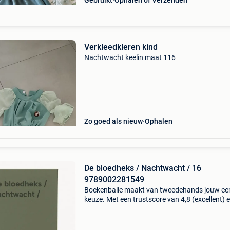
Gebruikt
Ophalen of Verzenden
Verkleedkleren kind
Nachtwacht keelin maat 116
Zo goed als nieuw
Ophalen
De bloedheks / Nachtwacht / 16
9789002281549
Boekenbalie maakt van tweedehands jouw ee
keuze. Met een trustscore van 4,8 (excellent) 
dagen retour garantie maken we dat iedere d
waar. Bestel direct op onze website! Titel: de
bloedheks