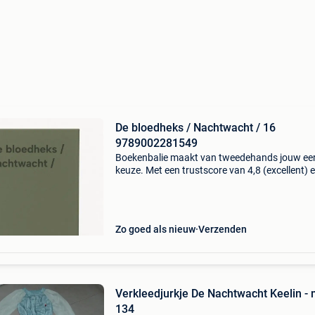
De bloedheks / Nachtwacht / 16
9789002281549
Boekenbalie maakt van tweedehands jouw ee
keuze. Met een trustscore van 4,8 (excellent) 
dagen retour garantie maken we dat iedere d
waar. Bestel direct op onze website! Titel: de
bloedheks
Zo goed als nieuw
Verzenden
Verkleedjurkje De Nachtwacht Keelin -
134