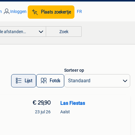
n
Inloggen
FR
Plaats zoekertje
lle afstanden…
Zoek
Sorteer op
Lijst
Foto’s
€ 29,90
Las Fiestas
23 jul 26
Aalst