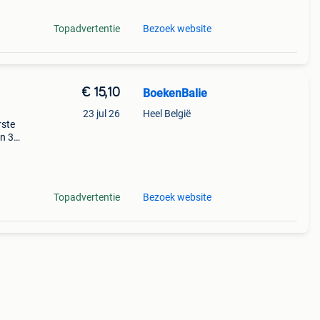
Topadvertentie
Bezoek website
€ 15,10
BoekenBalie
23 jul 26
Heel België
rste
en 30
ag
Topadvertentie
Bezoek website