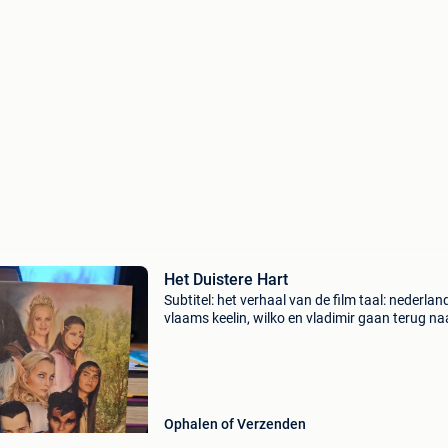
Het Duistere Hart
Subtitel: het verhaal van de film taal: nederlan
vlaams keelin, wilko en vladimir gaan terug na
kristalceremonie in het elfenrijk bij te wonen. 
ceremonie werd gevierd door de twee raadgev
Ophalen of Verzenden