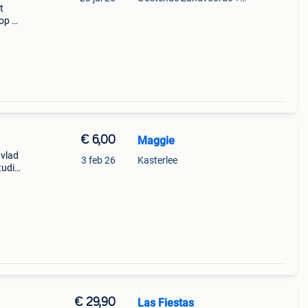
t
 op de
an nog
€ 6,00
Maggie
 vlad
3 feb 26
Kasterlee
tudio
€ 29,90
Las Fiestas