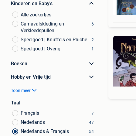
Kinderen en Baby's
Alle zoekertjes
Carnavalskleding en
6
Verkleedspullen
Speelgoed | Knuffels en Pluche
2
Speelgoed | Overig
1
Boeken
Hobby en Vrije tijd
Toon meer
Taal
Français
7
Nederlands
47
Nederlands & Français
54