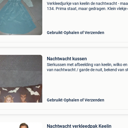
Verkleedjurkje van keelin de nachtwacht - maa
134. Prima staat, maar gedragen. Klein vlekje
mouw (zie foto 3). Enkele hele minieme
haperingen/vlekjes zie overige foto&#39;s. K
prima d
Gebruikt
Ophalen of Verzenden
Nachtwacht kussen
Sierkussen met afbeelding van keelin, wilko en
van nachtwacht / garde de nuit, bekend van s
100. Mooie staat. Afmetingen: 38 x 38 cm.
Gebruikt
Ophalen of Verzenden
Nachtwacht verkleedpak Keelin