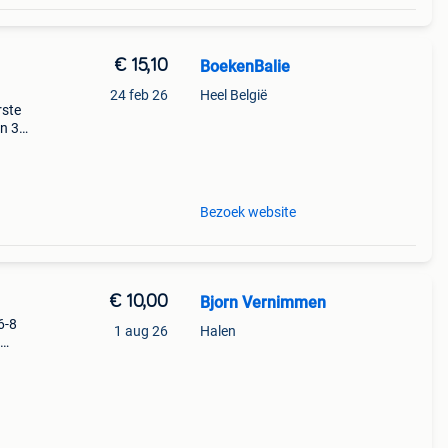
€ 15,10
BoekenBalie
24 feb 26
Heel België
rste
en 30
ag
Bezoek website
€ 10,00
Bjorn Vernimmen
6-8
1 aug 26
Halen
ien.