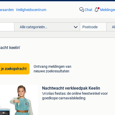
waarden
Veiligheidscentrum
Chat
Meldinge
Alle categorieën…
A
acht keelin'
Ontvang meldingen van
 je zoekopdracht
nieuwe zoekresultaten
Nachtwacht verkleedpak Keelin
\n\nlas fiestas: de online feestwinkel voor
goedkope carnavalskleding