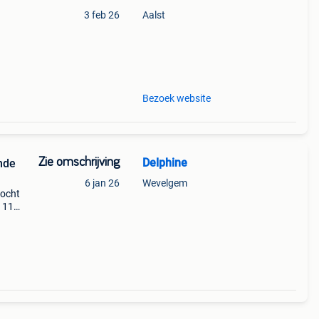
3 feb 26
Aalst
Bezoek website
Zie omschrijving
Delphine
ende
6 jan 26
Wevelgem
kocht
t 116
rden,