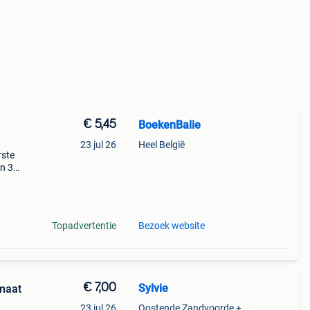
€ 5,45
BoekenBalie
23 jul 26
Heel België
rste
en 30
ag
Topadvertentie
Bezoek website
€ 7,00
Sylvie
 maat
23 jul 26
Oostende Zandvoorde +Oostende