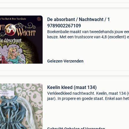
De absorbant / Nachtwacht / 1
9789002267109
Boekenbalie maakt van tweedehands jouw ee
keuze. Met een trustscore van 4,8 (excellent) 
dagen retour garantie maken we dat iedere d
waar. Bestel direct op onze website! Titel: de
absorbant
Gelezen
Verzenden
Keelin kleed (maat 134)
Verkleedkleed nachtwacht. Keelin, maat 134 (
jaar). In propere en goede staat. Enkel aan het
einde van de mouwen is een beetje slijtage te z
Komt compleet met ketting, elfenoren en riem.
Verzen