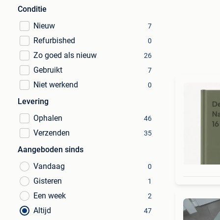
Conditie
Nieuw
7
Refurbished
0
Zo goed als nieuw
26
Gebruikt
7
Niet werkend
0
Levering
Ophalen
46
Verzenden
35
Aangeboden sinds
Vandaag
0
Gisteren
1
Een week
2
Altijd
47