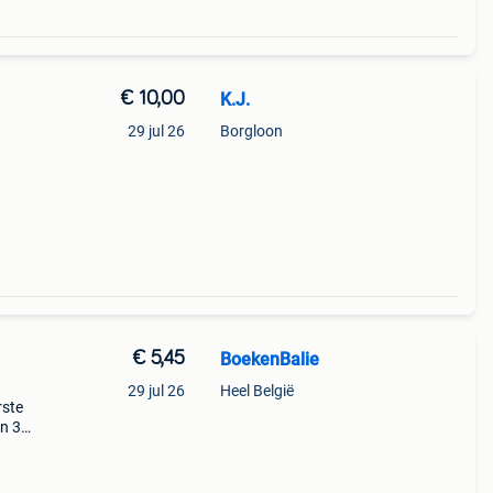
€ 10,00
K.J.
29 jul 26
Borgloon
€ 5,45
BoekenBalie
29 jul 26
Heel België
rste
en 30
ag