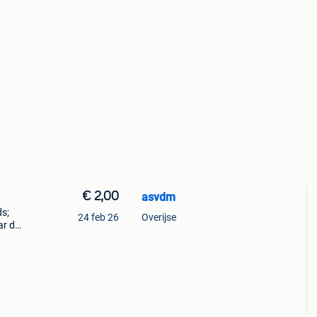
€ 2,00
asvdm
ds;
24 feb 26
Overijse
ar de
Deze