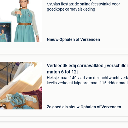
\n\nlas fiestas: de online feestwinkel voor
goedkope carnavalskleding
Nieuw
Ophalen of Verzenden
Verkleedkledij carnavalkledij verschill
maten 6 tot 12j
Heksje maar 140 vlad van de nachtwacht ver
keelin verkocht luipaard maat 116 ridder maa
alles in perfecte staat. Mag apart verkocht wo
prijs afhankelijk van het stuk wat je kiest en op
Zo goed als nieuw
Ophalen of Verzenden