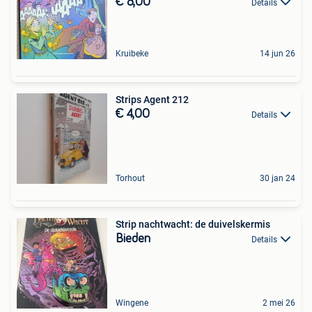
€ 8,00
Details
Kruibeke
14 jun 26
Strips Agent 212
€ 4,00
Details
Torhout
30 jan 24
Strip nachtwacht: de duivelskermis
Bieden
Details
Wingene
2 mei 26