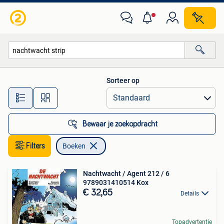
Boeken
Sorteer op
Alle afstanden…
Bewaar je zoekopdracht
Filters
Boeken
Nachtwacht / Agent 212 / 6
9789031410514 Kox
€ 32,65
Details
Topadvertentie