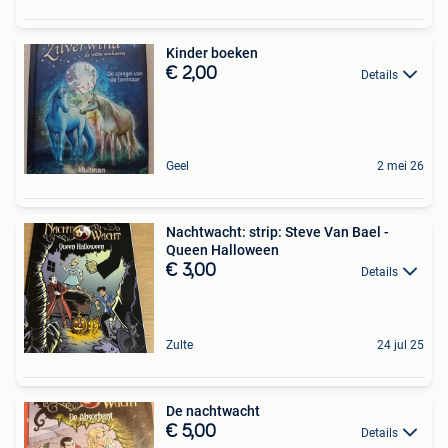
Kinder boeken
€ 2,00
Details
Geel
2 mei 26
Nachtwacht: strip: Steve Van Bael -
Queen Halloween
€ 3,00
Details
Zulte
24 jul 25
De nachtwacht
€ 5,00
Details