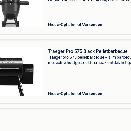
kamado barbecue deze broil king barbecue is
permanent in prijs verlaagd. Topprestaties,
robuuste bouw en nu extra aantrekkelijk gepri
Broil king is
Nieuw
Ophalen of Verzenden
Traeger Pro 575 Black Pelletbarbecue
Traeger pro 575 pelletbarbecue – slim barbec
met echte houtgestookte smaak ontdek het 
van barbecueën op houtpellets met de traeger
575 pelletbarbecue . Deze veelzijdige pelletgrill
combi
Nieuw
Ophalen of Verzenden