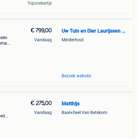
Topzoekertje
€ 799,00
Uw Tuin en Dier Laurijssen Minderhout
ueën
Vandaag
Minderhout
gemak
 pro
Bezoek website
€ 275,00
Matthijs
Vandaag
Baal+Deel Van Betekom
oed
r
s