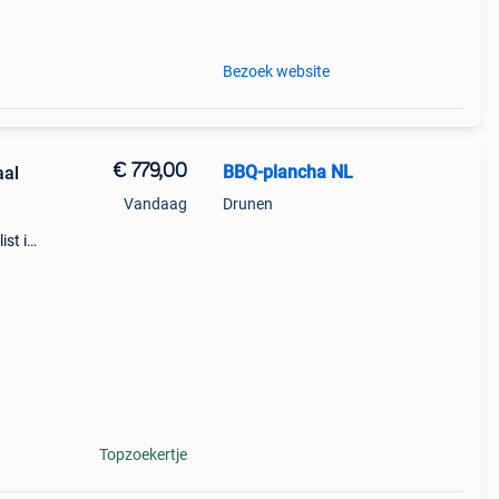
jsd.
Bezoek website
€ 779,00
BBQ-plancha NL
aal
Vandaag
Drunen
ist in
llen
grill
Topzoekertje