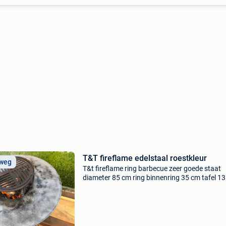
T&T fireflame edelstaal roestkleur
 weg
T&t fireflame ring barbecue zeer goede staat
diameter 85 cm ring binnenring 35 cm tafel 13
40 x 77 hoogte met bbq 1 m perfect egaal , pe
ingebrand direct te gebruiken staat op wieltje