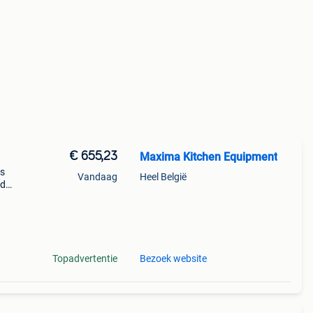
€ 655,23
Maxima Kitchen Equipment
es
Vandaag
Heel België
rd
t u
Topadvertentie
Bezoek website