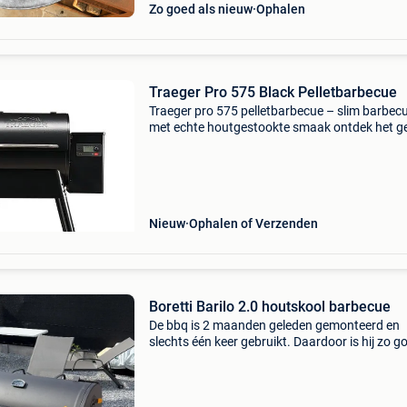
Zo goed als nieuw
Ophalen
Traeger Pro 575 Black Pelletbarbecue
Traeger pro 575 pelletbarbecue – slim barbec
met echte houtgestookte smaak ontdek het 
van barbecueën op houtpellets met de traeger
575 pelletbarbecue . Deze veelzijdige pelletgrill
combi
Nieuw
Ophalen of Verzenden
Boretti Barilo 2.0 houtskool barbecue
De bbq is 2 maanden geleden gemonteerd en
slechts één keer gebruikt. Daardoor is hij zo g
als nieuw. Ik verkoop hem omdat we al een ofy
hebben en die vooral gebruiken. Handleiding i
aanwezig. - G