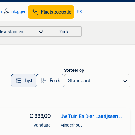
n
Inloggen
FR
Plaats zoekertje
lle afstanden…
Zoek
Sorteer op
Lijst
Foto’s
€ 999,00
Uw Tuin En Dier Laurijssen Minderhout
Vandaag
Minderhout