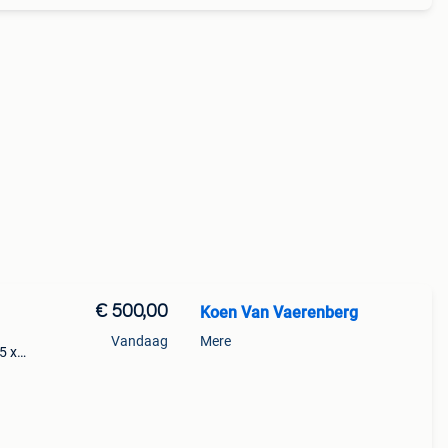
€ 500,00
Koen Van Vaerenberg
Vandaag
Mere
5 x
rfect
s met