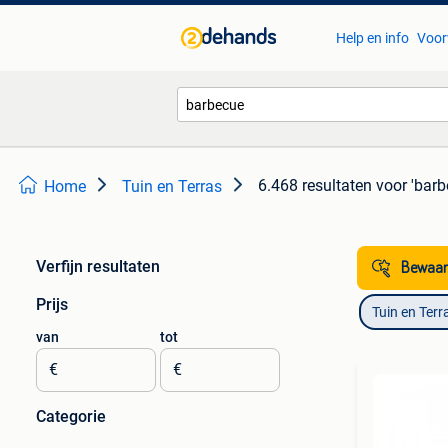
Help en info
Voor
6.468 resultaten
voor 'barb
Home
Tuin en Terras
Verfijn resultaten
Bewaar
Prijs
Tuin en Terr
van
tot
€
€
Categorie