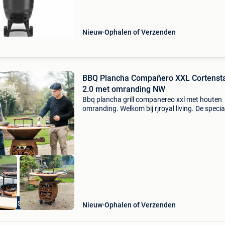
robuuste bouw en nu extra aantrekkelijk gepri
Broil king is
Nieuw
Ophalen of Verzenden
BBQ Plancha Compañero XXL Cortenst
2.0 met omranding NW
Bbq plancha grill companereo xxl met houten
omranding. Welkom bij rjroyal living. De special
kwalitatieve betaalbare plancha bbq (21 mode
en mega showroom in drunen) de bbq plancha 
com
grote Showroom
Nieuw
Ophalen of Verzenden