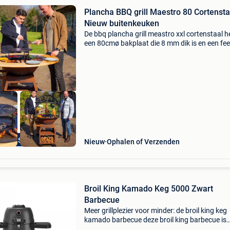
Plancha BBQ grill Maestro 80 Cortensta
Nieuw buitenkeuken
De bbq plancha grill meastro xxl cortenstaal h
een 80cmø bakplaat die 8 mm dik is en een fee
voor 30 man probleemloos aankan door zijn
enorme bakoppervlakte. We hebben dit model
met bakpla
grote Showroom
Nieuw
Ophalen of Verzenden
Broil King Kamado Keg 5000 Zwart
Barbecue
Meer grillplezier voor minder: de broil king keg
kamado barbecue deze broil king barbecue is
permanent in prijs verlaagd. Topprestaties,