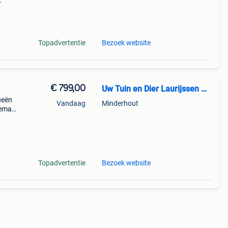
jsd.
Topadvertentie
Bezoek website
€ 799,00
Uw Tuin en Dier Laurijssen Minderhout
ueën
Vandaag
Minderhout
gemak
 pro
Topadvertentie
Bezoek website