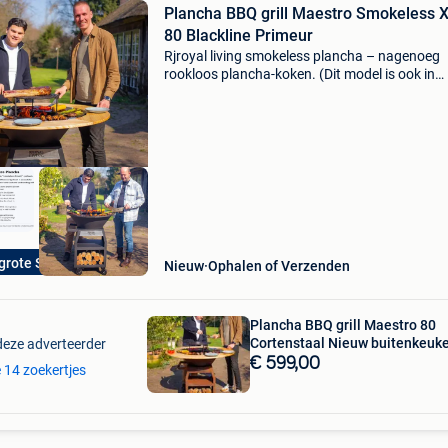
Plancha BBQ grill Maestro Smokeless 
80 Blackline Primeur
Rjroyal living smokeless plancha – nagenoeg
rookloos plancha-koken. (Dit model is ook in
cortenstaal verkrijgbaar ) wereldprimeur ! Let 
uitlevering begin juni (bestellen al mogelijk).
Welkom bij
grote Showroom
Nieuw
Ophalen of Verzenden
Plancha BBQ grill Maestro 80
Cortenstaal Nieuw buitenkeuk
deze adverteerder
€ 599,00
e 14 zoekertjes