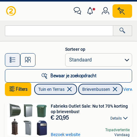
Brievenbussen
Sorteer op
Alle afstanden…
Bewaar je zoekopdracht
Filters
Tuin en Terras
Brievenbussen
Verwijd
Fabrieks Outlet Sale: Nu tot 70% korting
op brievenbus!
€ 20,95
Details
Topadvertentie
Bezoek website
Vandaag