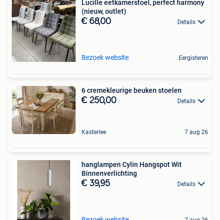
Lucille eetkamerstoel, perfect harmony
(nieuw, outlet)
€ 68,00
Details
Bezoek website
Eergisteren
6 cremekleurige beuken stoelen
€ 250,00
Details
Kasterlee
7 aug 26
hanglampen Cylin Hangspot Wit
Binnenverlichting
€ 39,95
Details
Bezoek website
7 aug 26