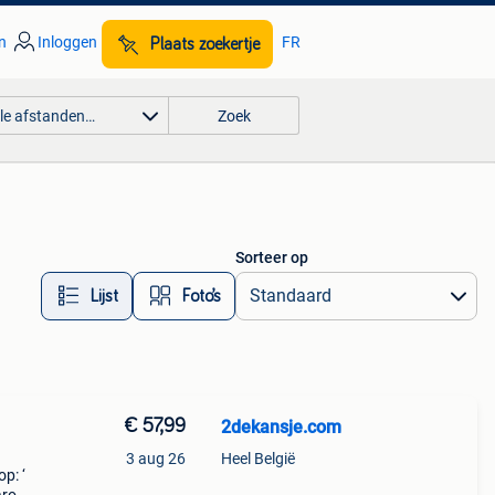
n
Inloggen
FR
Plaats zoekertje
lle afstanden…
Zoek
Sorteer op
Lijst
Foto’s
€ 57,99
2dekansje.com
3 aug 26
Heel België
p: ‘