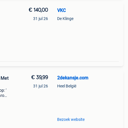
€ 140,00
VKC
31 jul 26
De Klinge
€ 39,99
2dekansje.com
- Met
31 jul 26
Heel België
p: ‘
aarom
ld,
o
Bezoek website