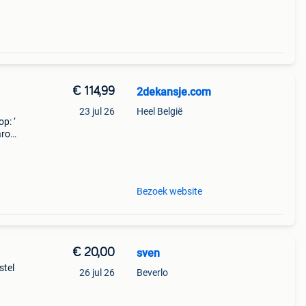
€ 114,99
2dekansje.com
23 jul 26
Heel België
p: ‘
aarom
ld,
o
Bezoek website
€ 20,00
sven
stel
26 jul 26
Beverlo