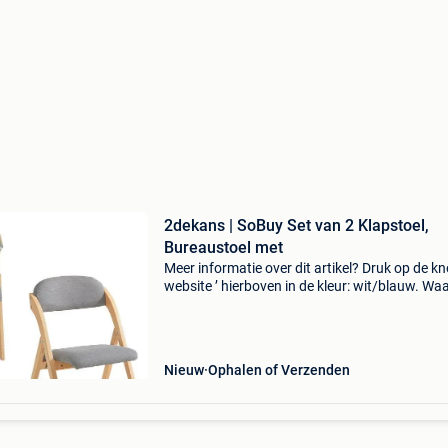
2dekans | SoBuy Set van 2 Klapstoel,
Bureaustoel met
Meer informatie over dit artikel? Druk op de kno
website ’ hierboven in de kleur: wit/blauw. W
bestellen bij 2dekansje.com? Voor 16:00 beste
morgen in huis binnen belgië. 1 Jaar garantie 
Nieuw
Ophalen of Verzenden