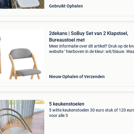
Gebruikt
Ophalen
2dekans | SoBuy Set van 2 Klapstoel,
Bureaustoel met
Meer informatie over dit artikel? Druk op de kno
website ’ hierboven in de kleur: wit/blauw. W
bestellen bij 2dekansje.com? Voor 16:00 beste
morgen in huis binnen belgië. 1 Jaar garantie 
Nieuw
Ophalen of Verzenden
5 keukenstoelen
5 witte keukenstoelen 30 euro stuk of 120 eur
voor alle 5