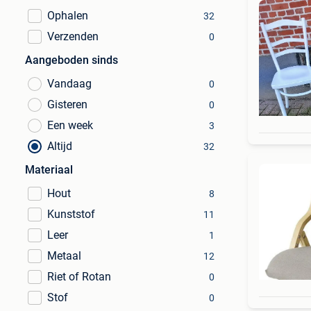
Ophalen
32
Verzenden
0
Aangeboden sinds
Vandaag
0
Gisteren
0
Een week
3
Altijd
32
Materiaal
Hout
8
Kunststof
11
Leer
1
Metaal
12
Riet of Rotan
0
Stof
0