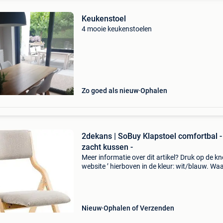
Keukenstoel
4 mooie keukenstoelen
Zo goed als nieuw
Ophalen
2dekans | SoBuy Klapstoel comfortbal 
zacht kussen -
Meer informatie over dit artikel? Druk op de kno
website ’ hierboven in de kleur: wit/blauw. W
bestellen bij 2dekansje.com? Voor 16:00 beste
morgen in huis binnen belgië. 1 Jaar garantie 
Nieuw
Ophalen of Verzenden