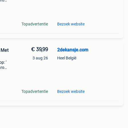
aarom
ld,
o
Topadvertentie
Bezoek website
€ 39,99
2dekansje.com
- Met
3 aug 26
Heel België
p: ‘
aarom
ld,
o
Topadvertentie
Bezoek website