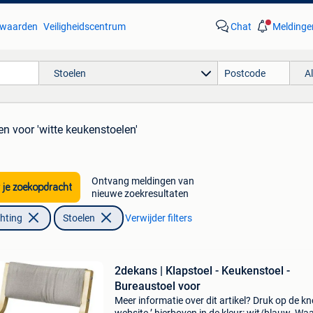
waarden
Veiligheidscentrum
Chat
Meldinge
Stoelen
A
en
voor 'witte keukenstoelen'
Ontvang meldingen van
 je zoekopdracht
nieuwe zoekresultaten
chting
Stoelen
Verwijder filters
2dekans | Klapstoel - Keukenstoel -
Bureaustoel voor
Meer informatie over dit artikel? Druk op de kno