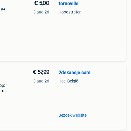
€ 5,00
fornoville
 5€
3 aug 26
Hoogstraten
€ 57,99
2dekansje.com
3 aug 26
Heel België
p: ‘
aarom
ld,
o
Bezoek website