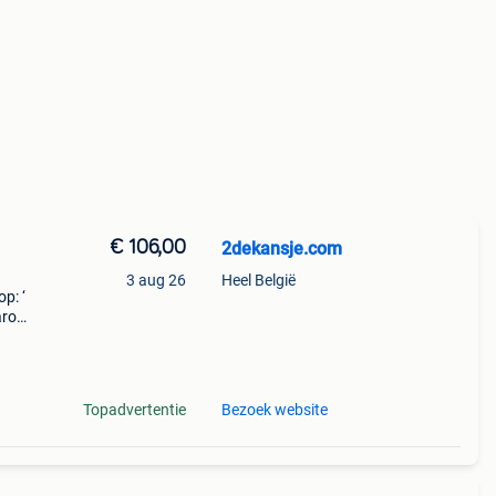
€ 106,00
2dekansje.com
3 aug 26
Heel België
p: ‘
aarom
ld,
o
Topadvertentie
Bezoek website