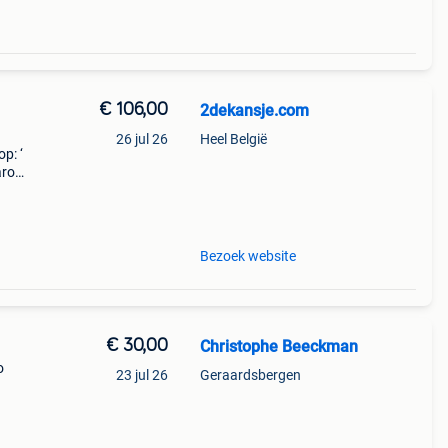
€ 106,00
2dekansje.com
26 jul 26
Heel België
p: ‘
aarom
ld,
o
Bezoek website
€ 30,00
Christophe Beeckman
o
23 jul 26
Geraardsbergen