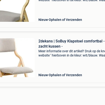
website ’ hierboven in de kleur: wit/blauw. W
bestellen bij 2dekansje.com? Voor 16:00 beste
morgen in huis binnen belgië. 1 Jaar garantie 
Nieuw
Ophalen of Verzenden
2dekans | SoBuy Klapstoel comfortbal 
zacht kussen -
Meer informatie over dit artikel? Druk op de kno
website ’ hierboven in de kleur: wit/blauw. W
bestellen bij 2dekansje.com? Voor 16:00 beste
morgen in huis binnen belgië. 1 Jaar garantie 
Nieuw
Ophalen of Verzenden