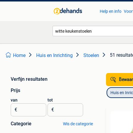
Help en info
Voor
51 resultat
Home
Huis en Inrichting
Stoelen
Verfijn resultaten
Bewaar
Prijs
Huis en Inri
van
tot
€
€
Categorie
Wis de categorie