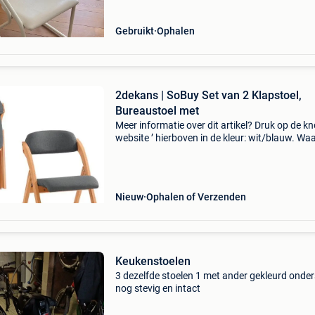
Gebruikt
Ophalen
2dekans | SoBuy Set van 2 Klapstoel,
Bureaustoel met
Meer informatie over dit artikel? Druk op de kno
website ’ hierboven in de kleur: wit/blauw. W
bestellen bij 2dekansje.com? Voor 16:00 beste
morgen in huis binnen belgië. 1 Jaar garantie 
Nieuw
Ophalen of Verzenden
Keukenstoelen
3 dezelfde stoelen 1 met ander gekleurd onder
nog stevig en intact