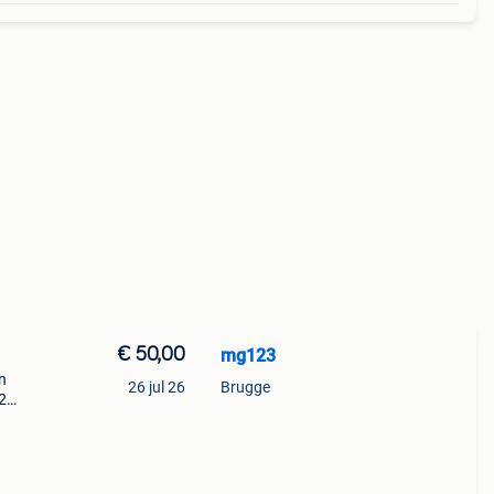
€ 50,00
mg123
n
26 jul 26
Brugge
 2