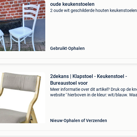
oude keukenstoelen
2 oude wit geschilderde houten keukenstoelen
Gebruikt
Ophalen
2dekans | Klapstoel - Keukenstoel -
Bureaustoel voor
Meer informatie over dit artikel? Druk op de kno
website ’ hierboven in de kleur: wit/blauw. W
bestellen bij 2dekansje.com? Voor 16:00 beste
morgen in huis binnen belgië. 1 Jaar garantie 
Nieuw
Ophalen of Verzenden