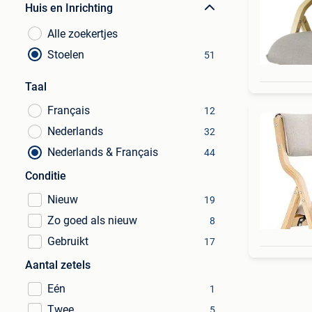
Huis en Inrichting
Alle zoekertjes
Stoelen
51
Taal
Français
12
Nederlands
32
Nederlands & Français
44
Conditie
Nieuw
19
Zo goed als nieuw
8
Gebruikt
17
Aantal zetels
Eén
1
Twee
5