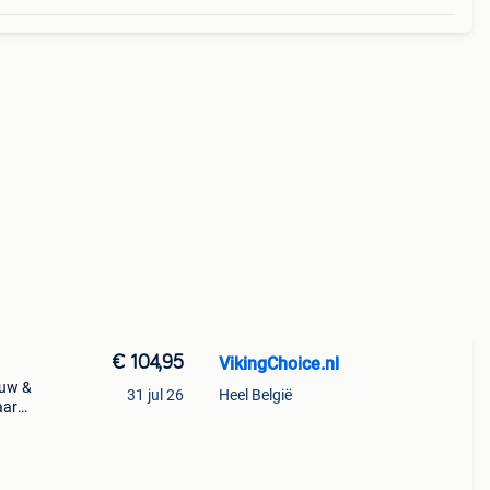
€ 104,95
VikingChoice.nl
euw &
31 jul 26
Heel België
aar
 (zw