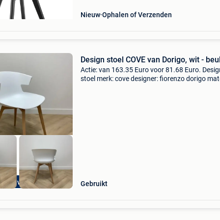
Nieuw
Ophalen of Verzenden
Design stoel COVE van Dorigo, wit - be
Actie: van 163.35 Euro voor 81.68 Euro. Desig
stoel merk: cove designer: fiorenzo dorigo mat
zitkuip: polypropyleen onderstel: 4 poot licht
beuken zithoogte: 45 cm hoogte tot bovenkant
77
les op voorraad
Gebruikt