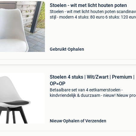
Stoelen - wit met licht houten poten
Stoelen - wit met licht houten poten scandina
stijl - modern 4 stuks: 80 euro 6 stuks: 120 eur
enkel ophalen
Gebruikt
Ophalen
Stoelen 4 stuks | Wit/Zwart | Premium |
OP=OP
Betaalbare set van 4 eetkamerstoelen -
kindvriendelijk & duurzaam - nieuw! Nieuw pr
- direct leverbaar uit voorraad. - Set van 4
eetkamerstoelen - tijdloos design: witte zitting,
zwarte poten
Nieuw
Ophalen of Verzenden