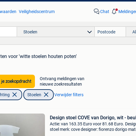
waarden
Veiligheidscentrum
Chat
Meldinge
Stoelen
A
aten
voor 'witte stoelen houten poten'
Ontvang meldingen van
 je zoekopdracht
nieuwe zoekresultaten
chting
Stoelen
Verwijder filters
Design stoel COVE van Dorigo, wit - be
Actie: van 163.35 Euro voor 81.68 Euro. Desig
stoel merk: cove designer: fiorenzo dorigo mat
zitkuip: polypropyleen onderstel: 4 poot licht