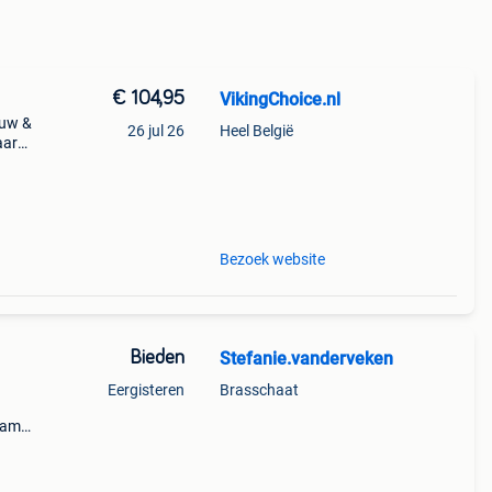
€ 104,95
VikingChoice.nl
euw &
26 jul 26
Heel België
aar
 (zw
Bezoek website
Bieden
Stefanie.vanderveken
Eergisteren
Brasschaat
 eames