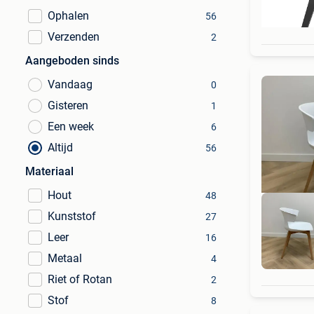
Ophalen
56
Verzenden
2
Aangeboden sinds
Vandaag
0
Gisteren
1
Een week
6
Altijd
56
Materiaal
Hout
48
Kunststof
27
Leer
16
Metaal
4
Al
Riet of Rotan
2
Stof
8