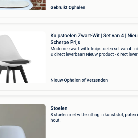
Gebruikt
Ophalen
Kuipstoelen Zwart-Wit | Set van 4 | Nieu
Scherpe Prijs
Moderne zwart-witte kuipstoelen set van 4 - n
& direct leverbaar! Nieuw product - direct leve
uit voorraad. - Set van 4 moderne kuipstoelen 
strak zwart-wit design met wit zitvlak en zwa
Nieuw
Ophalen of Verzenden
Stoelen
8 stoelen met witte zitting in kunststof, poten 
hout.