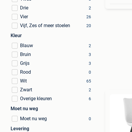
Drie
2
Vier
26
Vijf, Zes of meer stoelen
20
Kleur
Blauw
2
Bruin
3
Grijs
3
Rood
0
Wit
65
Zwart
2
Overige kleuren
6
Moet nu weg
Moet nu weg
0
Levering