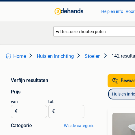
Help en info
Voor
142 result
Home
Huis en Inrichting
Stoelen
Verfijn resultaten
Bewaar
Prijs
Huis en Inri
van
tot
€
€
Categorie
Wis de categorie