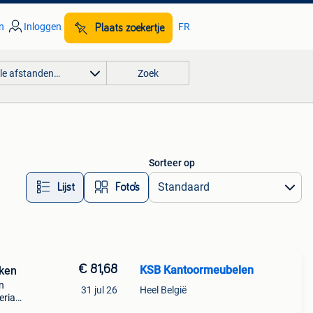
n
Inloggen
FR
Plaats zoekertje
lle afstanden…
Zoek
Sorteer op
Lijst
Foto’s
€ 81,68
KSB Kantoormeubelen
uken
n
31 jul 26
Heel België
eriaal