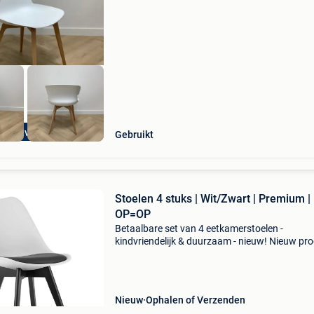
beuken zithoogte: 45 cm hoogte tot bovenkant
77
les op voorraad
Gebruikt
Stoelen 4 stuks | Wit/Zwart | Premium |
OP=OP
Betaalbare set van 4 eetkamerstoelen -
kindvriendelijk & duurzaam - nieuw! Nieuw pr
- direct leverbaar uit voorraad. - Set van 4
eetkamerstoelen - tijdloos design: witte zitting,
zwarte poten
Nieuw
Ophalen of Verzenden