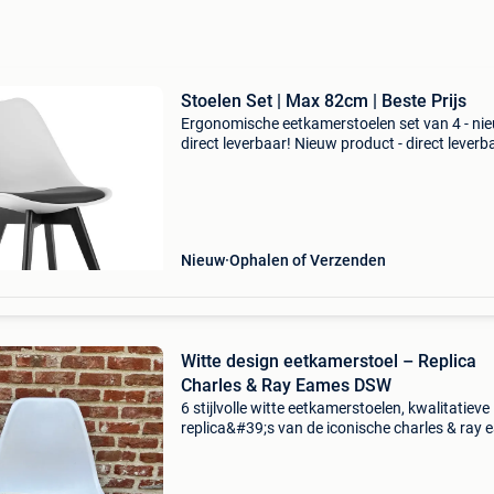
Stoelen Set | Max 82cm | Beste Prijs
Ergonomische eetkamerstoelen set van 4 - ni
direct leverbaar! Nieuw product - direct leverb
uit voorraad. - Ergonomische kuipzitting in wit
polypropyleen - comfortabel eco-leren kussen
Nieuw
Ophalen of Verzenden
Witte design eetkamerstoel – Replica
Charles & Ray Eames DSW
6 stijlvolle witte eetkamerstoelen, kwalitatieve
replica&#39;s van de iconische charles & ray
dsw-stoelen (geen originele vitra-stoelen). De
stoelen hebben een witte kunststof kuip, hout