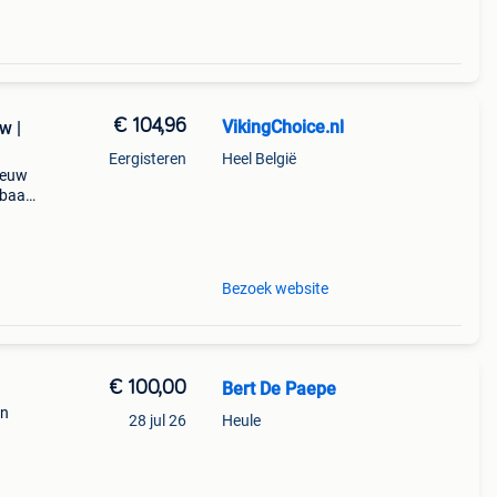
€ 104,96
VikingChoice.nl
w |
Eergisteren
Heel België
ieuw
rbaar
-
Bezoek website
€ 100,00
Bert De Paepe
in
28 jul 26
Heule