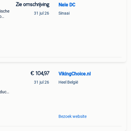
Zie omschrijving
Nele DC
vische
31 jul 26
Sinaai
o
€ 104,97
VikingChoice.nl
31 jul 26
Heel België
oduct
Bezoek website