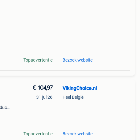
 rug:
Topadvertentie
Bezoek website
€ 104,97
VikingChoice.nl
31 jul 26
Heel België
oduct
Topadvertentie
Bezoek website