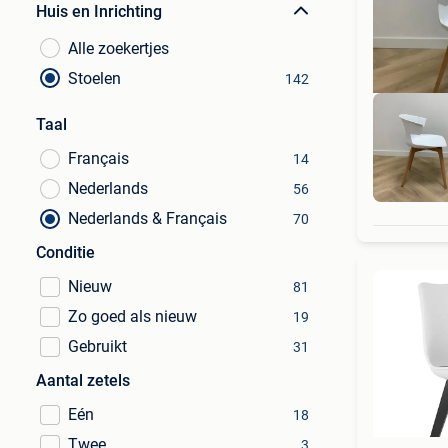
Huis en Inrichting
Alle zoekertjes
Stoelen
142
Taal
Français
14
Nederlands
56
Al
Nederlands & Français
70
Conditie
Nieuw
81
Zo goed als nieuw
19
Gebruikt
31
Aantal zetels
Eén
18
Twee
3