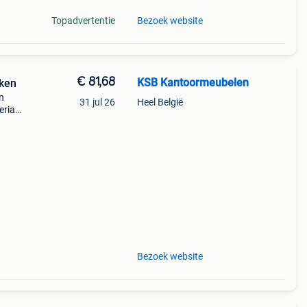
Topadvertentie
Bezoek website
€ 81,68
KSB Kantoormeubelen
uken
n
31 jul 26
Heel België
eriaal
 rug:
Bezoek website