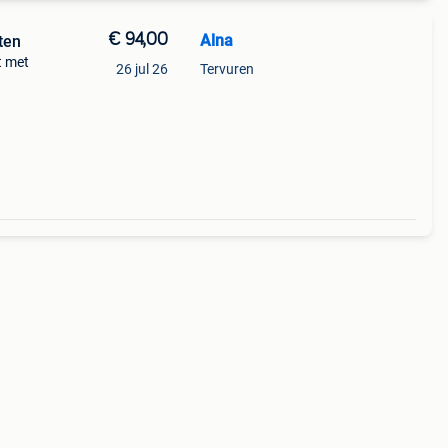
€ 94,00
Alna
ten
t met
26 jul 26
Tervuren
evige