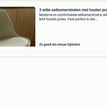
3 witte eetkamerstoelen met houten po
Moderne en comfortabele eetkamerstoel in wi
licht houten poten. Past perfect in een
scandinavisch of modern interieur. Kleur: wit
houten poten comfortabel zitkussen goede, st
staat merk: mai
Zo goed als nieuw
Ophalen