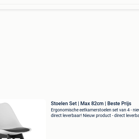
Stoelen Set | Max 82cm | Beste Prijs
Ergonomische eetkamerstoelen set van 4 - ni
direct leverbaar! Nieuw product - direct leverb
uit voorraad. - Ergonomische kuipzitting in wit
polypropyleen - comfortabel eco-leren kussen