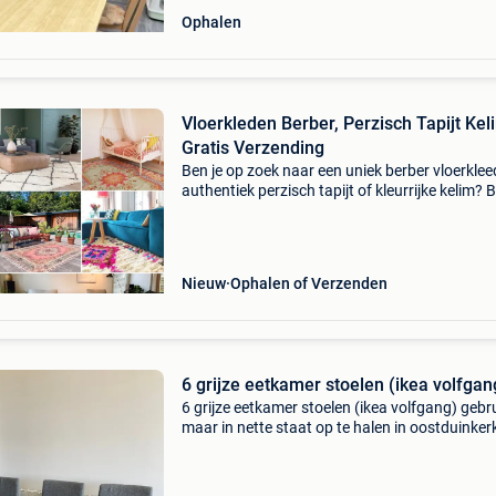
Ophalen
Vloerkleden Berber, Perzisch Tapijt Kel
Gratis Verzending
Ben je op zoek naar een uniek berber vloerklee
authentiek perzisch tapijt of kleurrijke kelim? B
rozenkelim vind je één van de grootste collecti
handgemaakte vloerkleden van nederland, me
grati
Nieuw
Ophalen of Verzenden
6 grijze eetkamer stoelen (ikea volfgan
6 grijze eetkamer stoelen (ikea volfgang) gebr
maar in nette staat op te halen in oostduinker