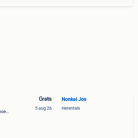
Gratis
Nonkel Jos
5 aug 26
Herentals
 hoek
en