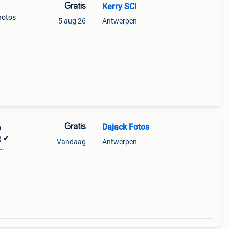
Gratis
Kerry SCI
photos
5 aug 26
Antwerpen
Gratis
Dajack Fotos
n
g ✔
Vandaag
Antwerpen
erpen
een