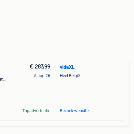
€ 283,99
vidaXL
5 aug 26
Heel België
ge
ijd
Topadvertentie
Bezoek website