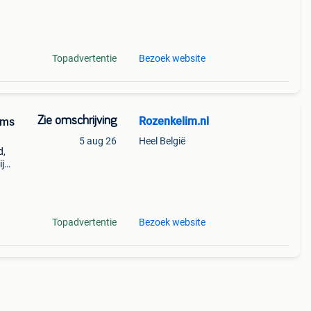
emaakt
Topadvertentie
Bezoek website
Zie omschrijving
Rozenkelim.nl
ims
5 aug 26
Heel België
d,
ij
es
t
Topadvertentie
Bezoek website