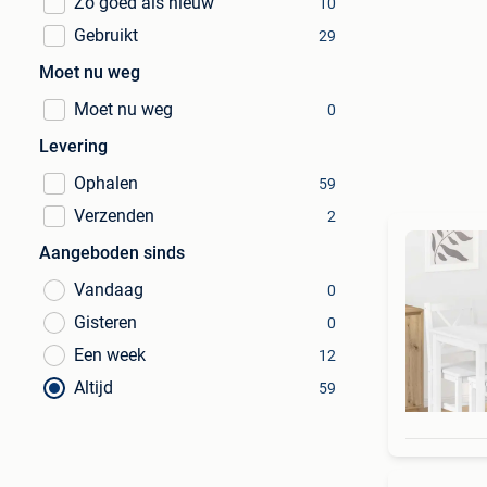
Zo goed als nieuw
10
Gebruikt
29
Moet nu weg
Moet nu weg
0
Levering
Ophalen
59
Verzenden
2
Aangeboden sinds
Vandaag
0
Gisteren
0
Een week
12
Altijd
59