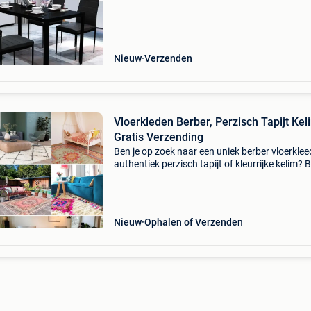
toevoegen aan je interieur. Het tafelblad is g
va
Nieuw
Verzenden
Vloerkleden Berber, Perzisch Tapijt Kel
Gratis Verzending
Ben je op zoek naar een uniek berber vloerklee
authentiek perzisch tapijt of kleurrijke kelim? B
rozenkelim vind je één van de grootste collecti
handgemaakte vloerkleden van nederland, me
grati
Nieuw
Ophalen of Verzenden