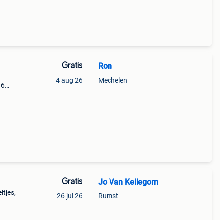
Gratis
Ron
4 aug 26
Mechelen
 6
el:
t: b
Gratis
Jo Van Keilegom
ltjes,
26 jul 26
Rumst