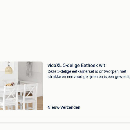
vidaXL 5-delige Eethoek wit
Deze 5-delige eetkamerset is ontworpen met
strakke en eenvoudige lijnen en is een geweldi
keuze voor je eetkamer of keuken. De simpele
elegantie van deze eethoek maakt iedere maalt
speciaal. Deze
Nieuw
Verzenden