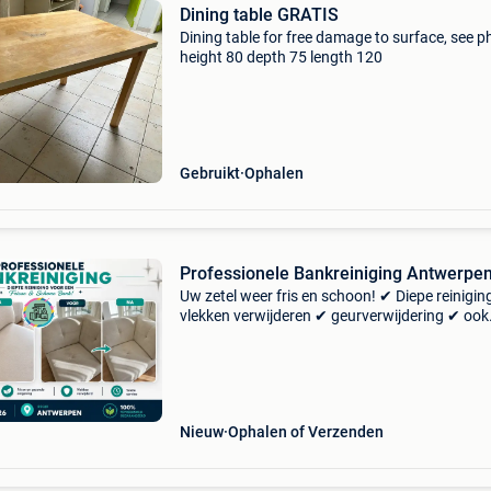
Dining table GRATIS
Dining table for free damage to surface, see 
height 80 depth 75 length 120
Gebruikt
Ophalen
Professionele Bankreiniging Antwerpe
Uw zetel weer fris en schoon! ✔ Diepe reinigin
vlekken verwijderen ✔ geurverwijdering ✔ ook
matrassen, tapijten en autobekleding 📍 antw
en omgeving 📩 stuur gerust een bericht voor 
vrijbl
Nieuw
Ophalen of Verzenden