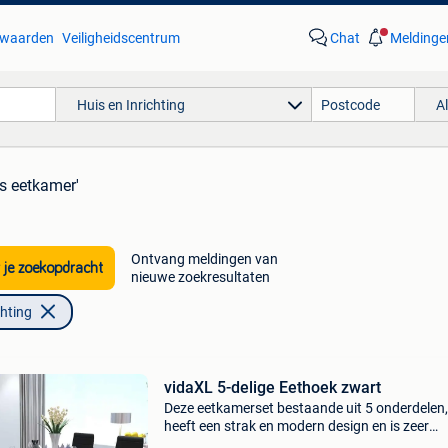
waarden
Veiligheidscentrum
Chat
Meldinge
Huis en Inrichting
A
is eetkamer'
Ontvang meldingen van
 je zoekopdracht
nieuwe zoekresultaten
chting
vidaXL 5-delige Eethoek zwart
Deze eetkamerset bestaande uit 5 onderdelen,
heeft een strak en modern design en is zeer
geschikt voor als je een vleugje stijl en eleganti