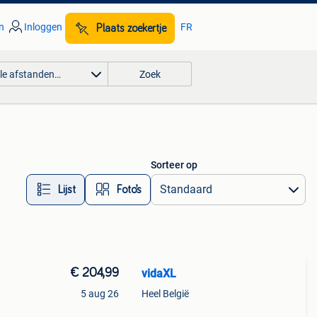
n
Inloggen
FR
Plaats zoekertje
lle afstanden…
Zoek
Sorteer op
Lijst
Foto’s
€ 204,99
vidaXL
5 aug 26
Heel België
e wil