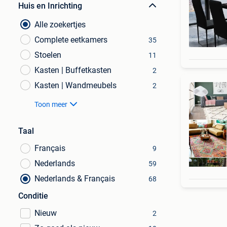
Huis en Inrichting
Alle zoekertjes
Complete eetkamers
35
Stoelen
11
Kasten | Buffetkasten
2
Kasten | Wandmeubels
2
Toon meer
Taal
Français
9
Nederlands
59
Nederlands & Français
68
Conditie
Nieuw
2