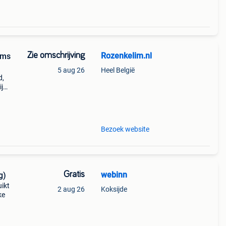
Zie omschrijving
Rozenkelim.nl
ims
5 aug 26
Heel België
d,
ij
es
t
Bezoek website
Gratis
webinn
g)
uikt
2 aug 26
Koksijde
ke