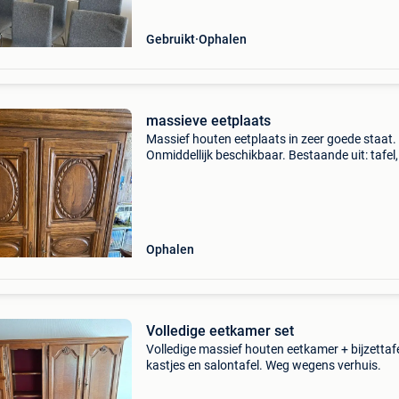
Gebruikt
Ophalen
massieve eetplaats
Massief houten eetplaats in zeer goede staat.
Onmiddellijk beschikbaar. Bestaande uit: tafel,
stoelen, buffetkast en barkast. Afmetingen: taf
90x200 buffetkast: b 245 - h 120 - d 57 barkas
13
Ophalen
Volledige eetkamer set
Volledige massief houten eetkamer + bijzettafe
kastjes en salontafel. Weg wegens verhuis.