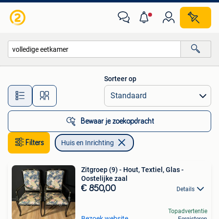
Huis en Inrichting
Sorteer op
Alle afstanden…
Bewaar je zoekopdracht
Filters
Huis en Inrichting
Zitgroep (9) - Hout, Textiel, Glas -
Oostelijke zaal
€ 850,00
Details
Topadvertentie
Bezoek website
Eergisteren