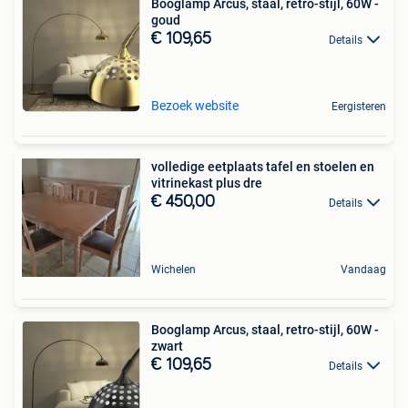
Booglamp Arcus, staal, retro-stijl, 60W -
goud
€ 109,65
Details
Bezoek website
Eergisteren
volledige eetplaats tafel en stoelen en
vitrinekast plus dre
€ 450,00
Details
Wichelen
Vandaag
Booglamp Arcus, staal, retro-stijl, 60W -
zwart
€ 109,65
Details