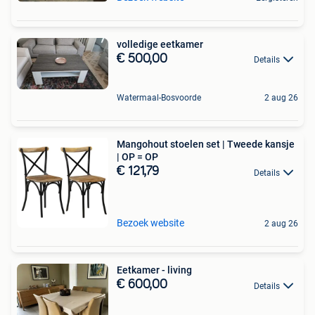
volledige eetkamer
€ 500,00
Details
Watermaal-Bosvoorde
2 aug 26
Mangohout stoelen set | Tweede kansje
| OP = OP
€ 121,79
Details
Bezoek website
2 aug 26
Eetkamer - living
€ 600,00
Details