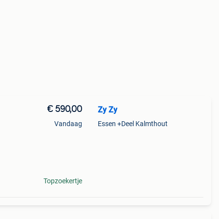
€ 590,00
Zy Zy
Vandaag
Essen +Deel Kalmthout
Topzoekertje