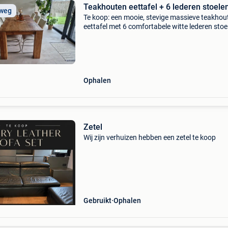
Teakhouten eettafel + 6 lederen stoele
 weg
Te koop: een mooie, stevige massieve teakhou
eettafel met 6 comfortabele witte lederen stoe
De tafel en stoelen verkeren in goede staat en 
altijd netjes onderhouden. Ideaal voor een ee
Ophalen
Zetel
Wij zijn verhuizen hebben een zetel te koop
Gebruikt
Ophalen