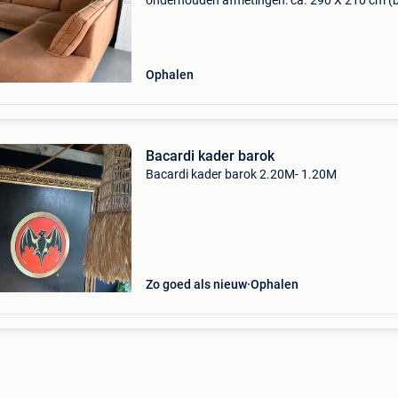
onderhouden afmetingen: ca. 290 X 210 cm (b
diepte ca. 90 Cm diepte rechts, ca. 45Cm zith
wordt verkocht wegens samenvoegen inboede
Salontafel en mat
Ophalen
Bacardi kader barok
Bacardi kader barok 2.20M- 1.20M
Zo goed als nieuw
Ophalen