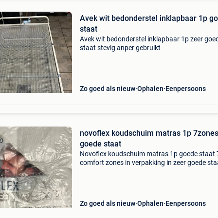
Avek wit bedonderstel inklapbaar 1p goede
staat
Avek wit bedonderstel inklapbaar 1p zeer goe
staat stevig anper gebruikt
Zo goed als nieuw
Ophalen
Eenpersoons
novoflex koudschuim matras 1p 7zone
goede staat
Novoflex koudschuim matras 1p goede staat 
comfort zones in verpakking in zeer goede sta
slechts enkele keren gebruikt
Zo goed als nieuw
Ophalen
Eenpersoons