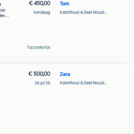
€ 450,00
Tom
n
ten
Vandaag
Kalmthout & Deel Wuustwezel
len.
zijn
tkam
Topzoekertje
€ 500,00
Zara
26 jul 26
Kalmthout & Deel Wuustwezel