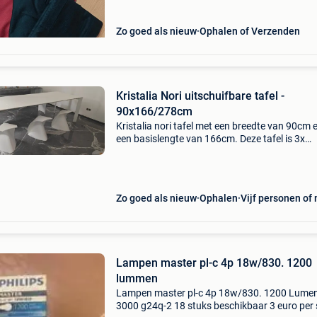
Zo goed als nieuw
Ophalen of Verzenden
Kristalia Nori uitschuifbare tafel -
90x166/278cm
Kristalia nori tafel met een breedte van 90cm 
een basislengte van 166cm. Deze tafel is 3x
verlengbaar tot een indrukwekkende lengte v
278cm, ideaal voor grote gezelschappen. De
tafelhoogte is 75c
Zo goed als nieuw
Ophalen
Vijf personen of
Lampen master pl-c 4p 18w/830. 1200
lummen
Lampen master pl-c 4p 18w/830. 1200 Lume
3000 g24q-2 18 stuks beschikbaar 3 euro per 