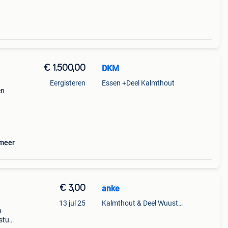
€ 1.500,00
DKM
Eergisteren
Essen +Deel Kalmthout
en
an
 meer
€ 3,00
anke
13 jul 25
Kalmthout & Deel Wuustwezel
n
stuk