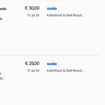
€ 30,00
saske
31 jul 26
Kalmthout & Deel Wuustwezel
de
€ 25,00
saske
s
31 jul 26
Kalmthout & Deel Wuustwezel
7
at