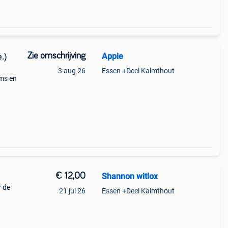
Zie omschrijving
Appie
.)
3 aug 26
Essen +Deel Kalmthout
ms en
 cm,
voor
€ 12,00
Shannon witlox
r de
21 jul 26
Essen +Deel Kalmthout