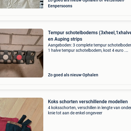
Zo goed als nieuw
Ophalen of Verzenden
Eenpersoons
Tempur schotelbodems (3xheel,1xhalve
en Auping strips
Aangeboden: 3 complete tempur schotelbode
1 halve tempur schotelbodem, kost 4 euro .
Daarnaast 14 auping aluminium strips van 30
1 st kost 4 euro en per set kost 6 euro. Ideaal 
het repar
Zo goed als nieuw
Ophalen
Koks schorten verschillende modellen
4 koksschorten, verschillen in lengte van onde
knie tot aan de enkel ongeveer