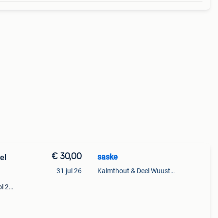
€ 30,00
saske
el
31 jul 26
Kalmthout & Deel Wuustwezel
l 2x