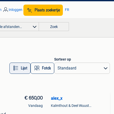
n
Inloggen
FR
Plaats zoekertje
lle afstanden…
Zoek
Sorteer op
Lijst
Foto’s
€ 650,00
alex_x
Vandaag
Kalmthout & Deel Wuustwezel