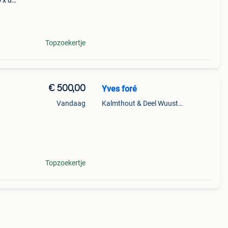
 x d)
oogte
l.
Topzoekertje
€ 500,00
Yves foré
Vandaag
Kalmthout & Deel Wuustwezel
Topzoekertje