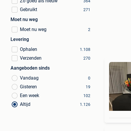
Zo goed als nieuw
364
Gebruikt
271
Moet nu weg
Moet nu weg
2
Levering
Ophalen
1.108
Verzenden
270
Aangeboden sinds
Vandaag
0
Gisteren
19
Een week
102
Altijd
1.126