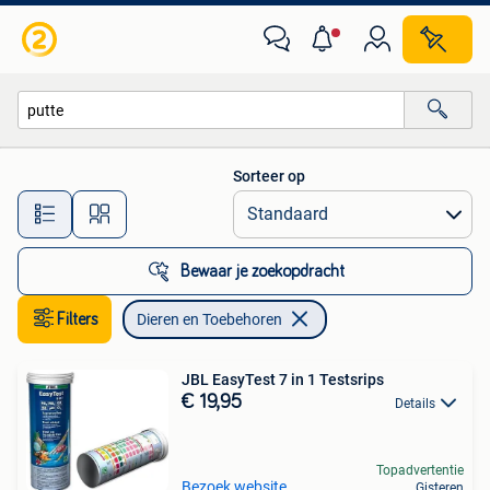
Dieren en Toebehoren
Sorteer op
Alle afstanden…
Bewaar je zoekopdracht
Filters
Dieren en Toebehoren
JBL EasyTest 7 in 1 Testsrips
€ 19,95
Details
Topadvertentie
Bezoek website
Gisteren