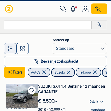
Suzuki
Sorteer op
Alle afstanden…
Bewaar je zoekopdracht
Filters
Auto's
Suzuki
Te koop
SX
SUZUKI SX4 1.4 Benzine 12 maanden
GARANTIE
Bewaren
in
€ 5.500,-
Details
Mijn
Oria Sp.z.o.o.
Favorieten
52.000
km
2010
Vandaag