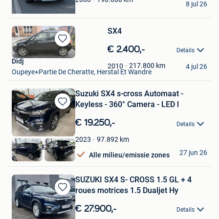
8 jul 26
Wolvertem
SX4
Bewaren
€ 2.400,-
Details
in
Didj
Mijn
217.800
km
2010
4 jul 26
Oupeye+Partie De Cheratte, Herstal Et Wandre
Favorieten
Suzuki SX4 s-cross Automaat -
Keyless - 360° Camera - LED l
Bewaren
in
€ 19.250,-
Details
Mijn
Favorieten
97.892
km
2023
Decocars Roeselare
27 jun 26
Alle milieu/emissie zones
Roeselare
SUZUKI SX4 S- CROSS 1.5 GL + 4
roues motrices 1.5 Dualjet Hy
Bewaren
in
€ 27.900,-
Details
Mijn