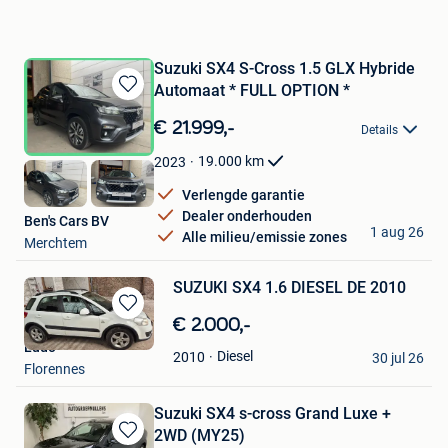
Suzuki SX4 S-Cross 1.5 GLX Hybride
Automaat * FULL OPTION *
Bewaren
in
€ 21.999,-
Details
Mijn
Favorieten
19.000
km
2023
Verlengde garantie
Dealer onderhouden
Ben's Cars BV
1 aug 26
Alle milieu/emissie zones
Merchtem
SUZUKI SX4 1.6 DIESEL DE 2010
Bewaren
€ 2.000,-
in
Ludo
Diesel
2010
Mijn
30 jul 26
Florennes
Favorieten
Suzuki SX4 s-cross Grand Luxe +
2WD (MY25)