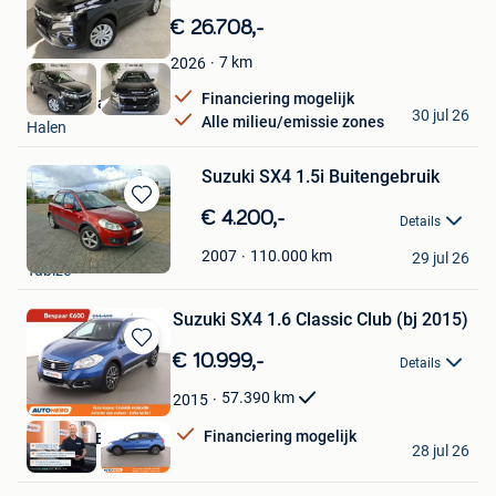
Bewaren
in
€ 26.708,-
Mijn
Favorieten
7
km
2026
Financiering mogelijk
Mullens Halen
30 jul 26
Alle milieu/emissie zones
Halen
Suzuki SX4 1.5i Buitengebruik
Bewaren
€ 4.200,-
Details
in
Rexam
Mijn
110.000
km
2007
29 jul 26
Tubize
Favorieten
Suzuki SX4 1.6 Classic Club (bj 2015)
Bewaren
€ 10.999,-
Details
in
Mijn
57.390
km
2015
Favorieten
Financiering mogelijk
Autohero België
28 jul 26
Brussel