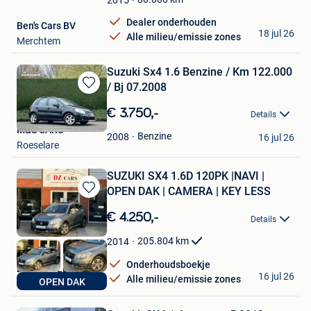
2015
Dealer onderhouden
Ben's Cars BV
18 jul 26
Alle milieu/emissie zones
Merchtem
Suzuki Sx4 1.6 Benzine / Km 122.000
/ Bj 07.2008
Bewaren
in
€ 3.750,-
Details
Mijn
M&S CARS
Favorieten
Benzine
2008
16 jul 26
Roeselare
SUZUKI SX4 1.6D 120PK |NAVI |
OPEN DAK | CAMERA | KEY LESS
Bewaren
in
€ 4.250,-
Details
Mijn
Favorieten
205.804
km
2014
Onderhoudsboekje
DZ CARS LEBBEKE
16 jul 26
Alle milieu/emissie zones
OPEN DAK
Lebbeke