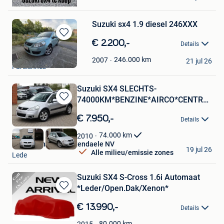
Stabroek
Suzuki sx4 1.9 diesel 246XXX
Bewaren
€ 2.200,-
Details
in
HDSneeks
Mijn
246.000
km
2007
21 jul 26
Farciennes
Favorieten
Suzuki SX4 SLECHTS-
74000KM*BENZINE*AIRCO*CENTRALE-
Bewaren
VERGRENDEL
in
€ 7.950,-
Details
Mijn
Favorieten
74.000
km
2010
Garage Thomas Uyttendaele NV
19 jul 26
Alle milieu/emissie zones
Lede
Suzuki SX4 S-Cross 1.6i Automaat
*Leder/Open.Dak/Xenon*
Bewaren
in
€ 13.990,-
Details
Mijn
Favorieten
80.000
km