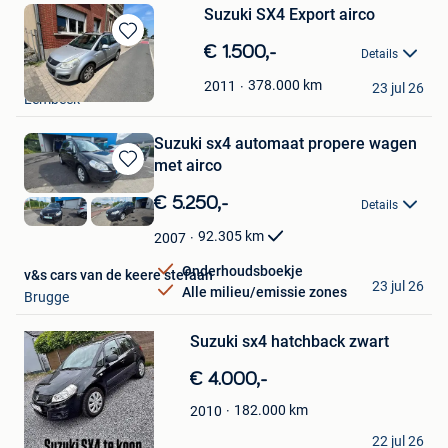
Suzuki SX4 Export airco
Bewaren
€ 1.500,-
Details
in
Lemcars
Mijn
378.000
km
2011
23 jul 26
Lembeek
Favorieten
Suzuki sx4 automaat propere wagen
met airco
Bewaren
in
€ 5.250,-
Details
Mijn
Favorieten
92.305
km
2007
Onderhoudsboekje
v&s cars van de keere stefaan
23 jul 26
Alle milieu/emissie zones
Brugge
Bewaren
in
Mijn
Suzuki sx4 hatchback zwart
Favorieten
€ 4.000,-
182.000
km
2010
pieter
22 jul 26