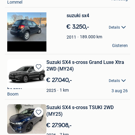
Lommel
Bewaren
in
Mijn
suzuki sx4
Favorieten
€ 3.250,-
Details
189.000
km
2011
Axel
Gisteren
Montigny-Le-Tilleul
Suzuki SX4 s-cross Grand Luxe Xtra
2WD (MY24)
Bewaren
in
€ 27.040,-
Details
Mijn
De Laet
Favorieten
1
km
2025
3 aug 26
Boom
Suzuki SX4 s-cross TSUKI 2WD
(MY25)
Bewaren
in
€ 27.908,-
Mijn
Favorieten
7
km
2026