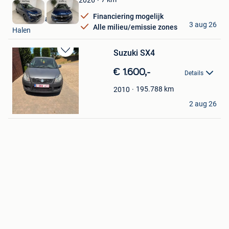
Financiering mogelijk
Mullens Halen
3 aug 26
Alle milieu/emissie zones
Halen
Suzuki SX4
Bewaren
in
€ 1.600,-
Details
Mijn
Favorieten
195.788
km
2010
Juffrouw Jackers
2 aug 26
Tongeren