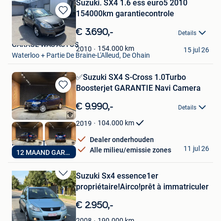
Suzuki. SX4 1.6 ess euro5 2010
154000km garantiecontrole
Bewaren
in
€ 3.690,-
Details
Mijn
GARAGE WAS AUTOS
Favorieten
154.000
km
2010
15 jul 26
Waterloo + Partie De Braine-L'Alleud, De Ohain
✅Suzuki SX4 S-Cross 1.0Turbo
Boosterjet GARANTIE Navi Camera
Bewaren
in
€ 9.990,-
Details
Mijn
Favorieten
104.000
km
2019
Dealer onderhouden
MBM Car Trade
11 jul 26
Alle milieu/emissie zones
12 MAAND GARANTIE
Genk
Suzuki Sx4 essence1er
Bewaren
propriétaire!Airco!prêt à immatriculer
in
Mijn
€ 2.950,-
Favorieten
Nadir Dalouda
190.000
km
2008