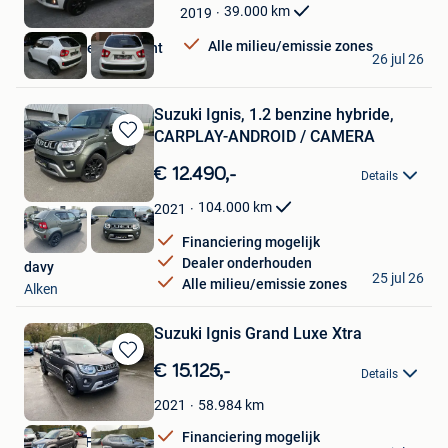
Mijn
39.000
km
2019
Favorieten
Alle milieu/emissie zones
Garage Ulens Laurent
26 jul 26
Brussel
Suzuki Ignis, 1.2 benzine hybride,
CARPLAY-ANDROID / CAMERA
Bewaren
in
€ 12.490,-
Details
Mijn
Favorieten
104.000
km
2021
Financiering mogelijk
Dealer onderhouden
davy
25 jul 26
Alle milieu/emissie zones
Alken
Suzuki Ignis Grand Luxe Xtra
Bewaren
€ 15.125,-
Details
in
Mijn
58.984
km
2021
Favorieten
Financiering mogelijk
Renard & Fils