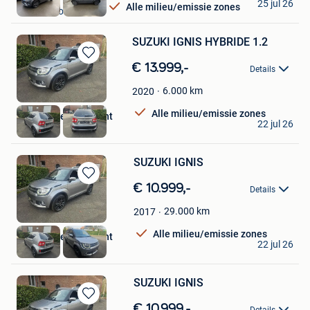
25 jul 26
Alle milieu/emissie zones
Ceroux-Mousty
SUZUKI IGNIS HYBRIDE 1.2
Bewaren
€ 13.999,-
Details
in
Mijn
6.000
km
2020
Favorieten
Alle milieu/emissie zones
Garage Ulens Laurent
22 jul 26
Bruxelles
SUZUKI IGNIS
Bewaren
€ 10.999,-
Details
in
Mijn
29.000
km
2017
Favorieten
Alle milieu/emissie zones
Garage Ulens Laurent
22 jul 26
Bruxelles
SUZUKI IGNIS
Bewaren
€ 10.999,-
Details