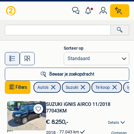
Suzuki
Sorteer op
Alle afstanden…
Bewaar je zoekopdracht
Filters
Auto's
Suzuki
Te koop
Ign
SUZUKI iGNIS AIRCO 11/2018
77043KM
Bewaren
in
€ 8.250,-
Details
Mijn
jan
Favorieten
77.043
km
2018
Gisteren