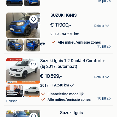
16 jul 26
Tielt
SUZUKI IGNIS
Bewaren
€ 11.900,-
Details
in
Mijn
84.270
km
2019
Favorieten
Alle milieu/emissie zones
Groupe Dufour Delhaye
15 jul 26
Tertre
Suzuki Ignis 1.2 DualJet Comfort +
(bj 2017, automaat)
Bewaren
in
€ 10.699,-
Details
Mijn
Favorieten
19.240
km
2017
Financiering mogelijk
Autohero België
10 jul 26
Alle milieu/emissie zones
Brussel
Suzuki Ignis