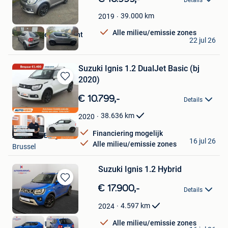
in
Mijn
39.000
km
2019
Favorieten
Alle milieu/emissie zones
Garage Ulens Laurent
22 jul 26
Bruxelles
Suzuki Ignis 1.2 DualJet Basic (bj
2020)
Bewaren
in
€ 10.799,-
Details
Mijn
Favorieten
38.636
km
2020
Financiering mogelijk
Autohero België
16 jul 26
Alle milieu/emissie zones
Brussel
Suzuki Ignis 1.2 Hybrid
Bewaren
€ 17.900,-
Details
in
Mijn
4.597
km
2024
Favorieten
Alle milieu/emissie zones
AUTOKRUISPUNT