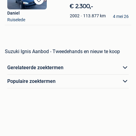
Bewaren
€ 2.300,-
in
Daniel
113.877
km
2002
Mijn
4 mei 26
Ruiselede
Favorieten
Suzuki Ignis Aanbod - Tweedehands en nieuw te koop
Gerelateerde zoektermen
Populaire zoektermen