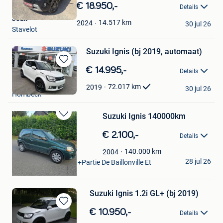
in
€ 18.950,-
Details
Mijn
Joax
Favorieten
14.517
km
2024
30 jul 26
Stavelot
Suzuki Ignis (bj 2019, automaat)
Bewaren
€ 14.995,-
Details
in
Houman Hombeek
Mijn
72.017
km
2019
30 jul 26
Hombeek
Favorieten
Suzuki Ignis 140000km
Bewaren
in
€ 2.100,-
Details
Mijn
Favorieten
Matt
140.000
km
2004
28 jul 26
Marche-En-Famenne +Partie De Baillonville Et
Noiseux
Suzuki Ignis 1.2i GL+ (bj 2019)
Bewaren
€ 10.950,-
Details
in