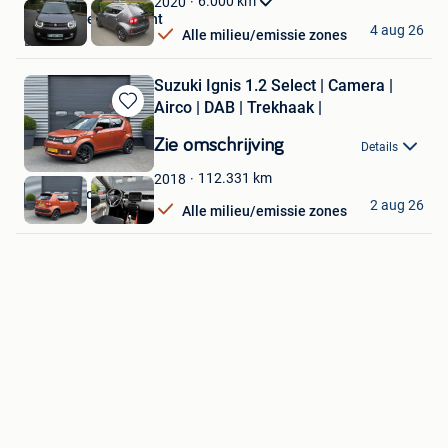
6.000
km
2020
Garage Ulens Laurent
4 aug 26
Alle milieu/emissie zones
Brussel
Suzuki Ignis 1.2 Select | Camera |
Airco | DAB | Trekhaak |
Bewaren
in
Zie omschrijving
Details
Mijn
Favorieten
112.331
km
2018
Autoaanbod.nu
2 aug 26
Alle milieu/emissie zones
Boekel