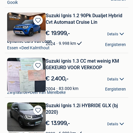
Gooik
Suzuki Ignis 1.2 90Pk Dualjet Hybrid
Cvt Automaat Cruise Lin
Bewaren
in
€ 19.999,-
Details
Mijn
Dynamic Cars Van Loon
Favorieten
9.998
km
2024
Eergisteren
Essen +Deel Kalmthout
Suzuki ignis 1.3 CC met weinig KM
GEKEURD VOOR VERKOOP
Bewaren
in
€ 2.400,-
Details
Mijn
Mich
Favorieten
83.000
km
2004
Eergisteren
Zwijnaarde+Deel Van Merelbeke
Suzuki Ignis 1.2i HYBRIDE GLX (bj
2020)
Bewaren
in
€ 13.999,-
Details
Mijn
Favorieten