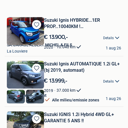
Suzuki Ignis HYBRIDE...1ER
PROP...10040KM !
Bewaren
GARANTIE/CARPASS
in
€ 13.900,-
Details
Mijn
SA.GARAGE ALBERT MICHEL & FILS
Favorieten
10.040
km
2020
1 aug 26
La Louviere
Suzuki Ignis AUTOMATIQUE 1.2i GL+
(bj 2019, automaat)
Bewaren
in
€ 13.999,-
Details
Mijn
Favorieten
37.000
km
2019
Garage Ulens Laurent
1 aug 26
Alle milieu/emissie zones
Brussel
Suzuki IGNIS 1.2i Hybrid 4WD GL+
GARANTIE 5 ANS !!
Bewaren