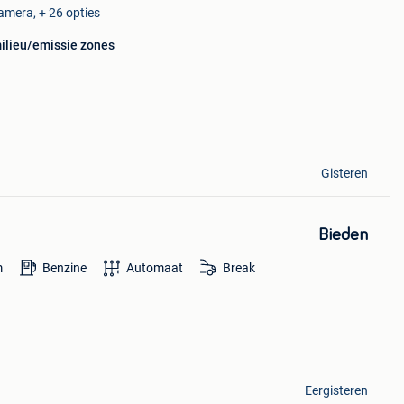
amera, + 26 opties
milieu/emissie zones
Gisteren
Bieden
m
Benzine
Automaat
Break
Eergisteren