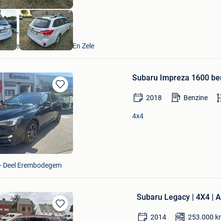
VAVATO Auctions
Lokeren+Deel Overmere En Zele
Subaru Impreza 1600 be
Bewaren
2018
Benzine
in
Mijn
4x4
Favorieten
 + Deel Erembodegem
Subaru Legacy | 4X4 | 
Bewaren
2014
253.000
k