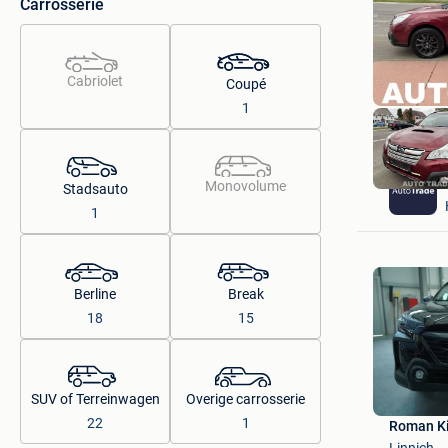
Carrosserie
Cabriolet
Coupé
1
Monovolume
Stadsauto
1
Berline
Break
18
15
SUV of Terreinwagen
Overige carrosserie
22
1
Roman K
Linnich