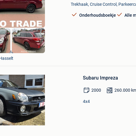
Mijn
Trekhaak, Cruise Control, Parkeerc
Favorieten
Onderhoudsboekje
Alle 
Autotrade
Hasselt
Bewaren
in
Subaru Impreza
Mijn
Favorieten
2000
260.000
k
4x4