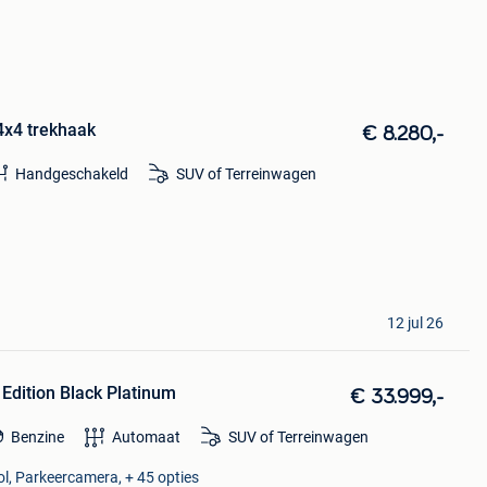
4x4 trekhaak
€ 8.280,-
Handgeschakeld
SUV of Terreinwagen
12 jul 26
 Edition Black Platinum
€ 33.999,-
Benzine
Automaat
SUV of Terreinwagen
ol, Parkeercamera, + 45 opties