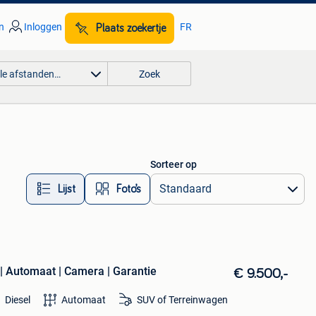
n
Inloggen
FR
Plaats zoekertje
lle afstanden…
Zoek
Sorteer op
Lijst
Foto’s
| Automaat | Camera | Garantie
€ 9.500,-
Diesel
Automaat
SUV of Terreinwagen