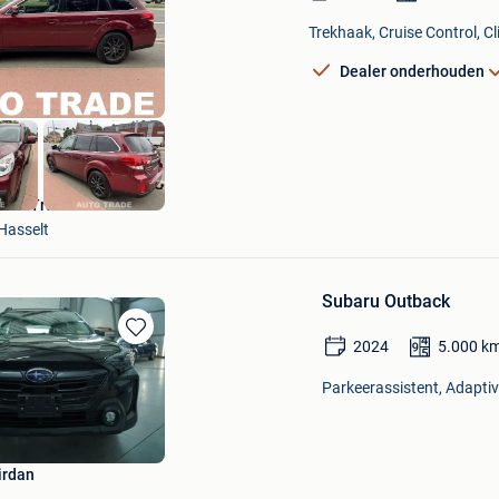
in
Mijn
Trekhaak, Cruise Control, Cl
Favorieten
Dealer onderhouden
AutoTrade Hasselt
Hasselt
Subaru Outback
2024
5.000
k
Bewaren
in
Parkeerassistent, Adaptive
Mijn
Favorieten
irdan