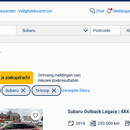
waarden
Veiligheidscentrum
Chat
Meldinge
Subaru
A
'
Ontvang meldingen van
 je zoekopdracht
nieuwe zoekresultaten
Subaru
Te koop
Verwijder filters
Subaru Outback Legacy | 4X4 
Bewaren
2014
253.000
km
in