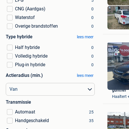
LPG
5
CNG (Aardgas)
0
Waterstof
0
Overige brandstoffen
0
Type hybride
lees meer
Half hybride
0
Volledig hybride
0
Plug-in hybride
0
Actieradius (min.)
lees meer
gunther
Haaltert
Transmissie
Automaat
25
Handgeschakeld
35