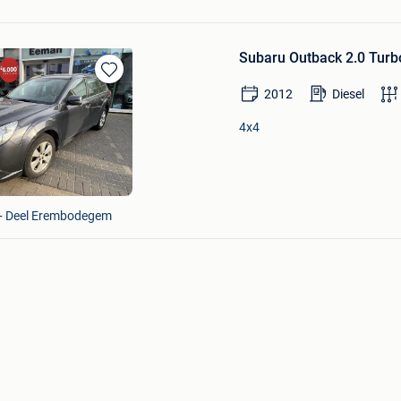
Subaru Outback 2.0 Turbo
Bewaren
2012
Diesel
in
Mijn
4x4
Favorieten
 + Deel Erembodegem