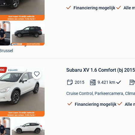
Financiering mogelijk
Alle 
Autohero België
Brussel
Subaru XV 1.6 Comfort (bj 201
Bewaren
2015
9.421
km
in
Mijn
Cruise Control, Parkeercamera, Clima
Favorieten
Financiering mogelijk
Alle 