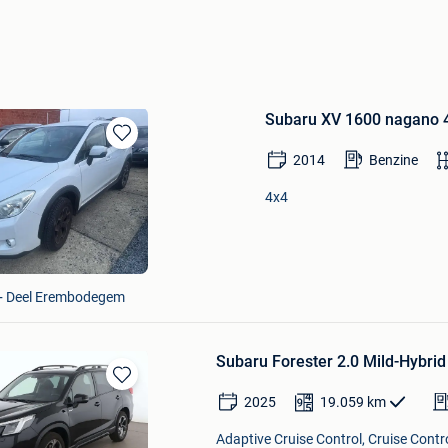
Subaru XV 1600 nagano 
Bewaren
2014
Benzine
in
Mijn
4x4
Favorieten
 + Deel Erembodegem
Subaru Forester 2.0 Mild-Hybrid
Bewaren
2025
19.059
km
in
Mijn
Adaptive Cruise Control, Cruise Contr
Favorieten