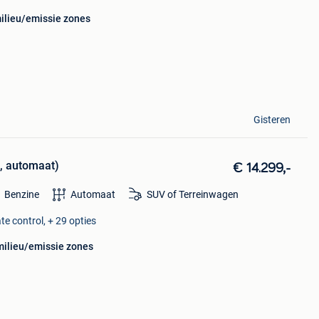
milieu/emissie zones
Gisteren
5, automaat)
€ 14.299,-
Benzine
Automaat
SUV of Terreinwagen
te control, + 29 opties
milieu/emissie zones