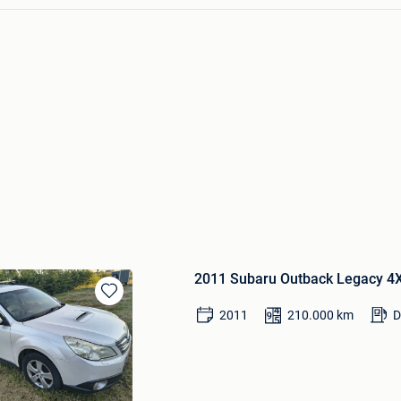
2011 Subaru Outback Legacy 4
Bewaren
2011
210.000
km
D
in
Mijn
Favorieten