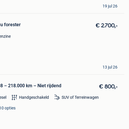
19 jul 26
u forester
€ 2.700,-
enzine
13 jul 26
8 – 218.000 km – Niet rijdend
€ 800,-
esel
Handgeschakeld
SUV of Terreinwagen
10 opties