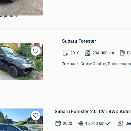
arpentier
Subaru Forester
2010
204.000
km
Di
Bewaren
in
Trekhaak, Cruise Control, Parkeercame
Mijn
Favorieten
Subaru Forester 2.0i CVT 4WD Auto
Bewaren
2020
15.763
km
Be
in