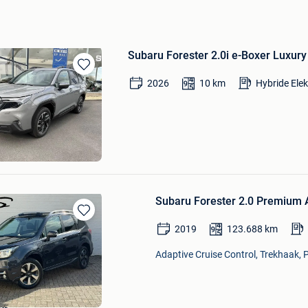
Subaru Forester 2.0i e-Boxer Luxur
Bewaren
2026
10
km
Hybride Ele
in
Mijn
Favorieten
e Prêtre BVBA
e
Subaru Forester 2.0 Premium 
Bewaren
2019
123.688
km
in
Mijn
Adaptive Cruise Control, Trekhaak, 
Favorieten
o's