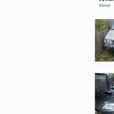
Kinrooi
guy
Lommel