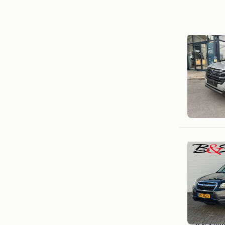
Garage D
Roeselar
B & S Aut