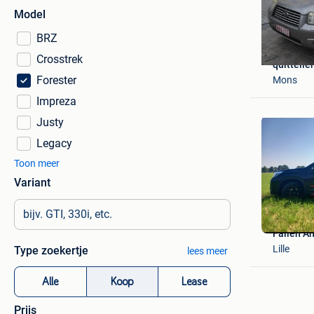
Model
BRZ
Crosstrek
quittelier
Forester
Mons
Impreza
Justy
Legacy
Toon meer
Variant
Fallen A
Lille
Type zoekertje
lees meer
Alle
Koop
Lease
Prijs