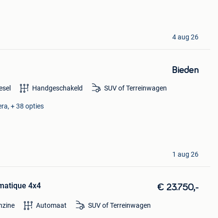
4 aug 26
Bieden
esel
Handgeschakeld
SUV of Terreinwagen
ra, + 38 opties
1 aug 26
matique 4x4
€ 23.750,-
nzine
Automaat
SUV of Terreinwagen