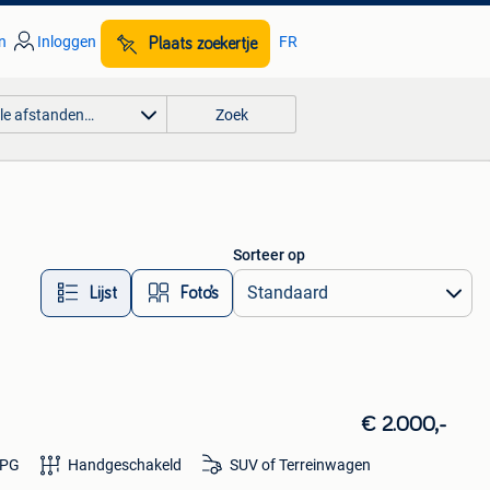
n
Inloggen
FR
Plaats zoekertje
lle afstanden…
Zoek
Sorteer op
Lijst
Foto’s
€ 2.000,-
PG
Handgeschakeld
SUV of Terreinwagen