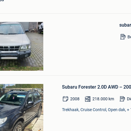
Bewaren
in
subar
Mijn
Favorieten
B
Bewaren
in
Subaru Forester 2.0D AWD – 200
Mijn
Favorieten
2008
218.000
km
Di
Trekhaak, Cruise Control, Open dak, + 