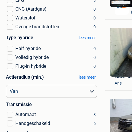
LPG
3
CNG (Aardgas)
0
Waterstof
0
Overige brandstoffen
0
Type hybride
lees meer
Half hybride
0
Volledig hybride
0
Plug-in hybride
0
Actieradius (min.)
LIBEL R
lees meer
Ans
Transmissie
Automaat
8
Handgeschakeld
6