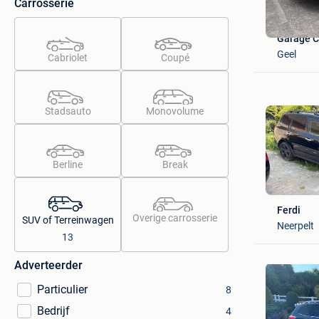
Carrosserie
Garage C
Geel
Cabriolet
Coupé
Stadsauto
Monovolume
Berline
Break
Ferdi
Overige carrosserie
SUV of Terreinwagen
Neerpelt
13
Adverteerder
Particulier
8
Bedrijf
4