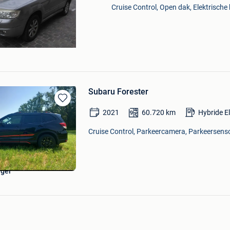
Cruise Control, Open dak, Elektrische 
Subaru Forester
Bewaren
2021
60.720
km
Hybride E
in
Mijn
Cruise Control, Parkeercamera, Parkeersenso
Favorieten
ngel