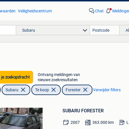
waarden
Veiligheidscentrum
Chat
Meldinge
Subaru
A
Ontvang meldingen van
 je zoekopdracht
nieuwe zoekresultaten
Subaru
Te koop
Forester
Verwijder filters
Bewaren
in
SUBARU FORESTER
Mijn
Favorieten
2007
363.000
km
L