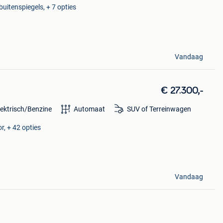
buitenspiegels, + 7 opties
Vandaag
€ 27.300,-
lektrisch/Benzine
Automaat
SUV of Terreinwagen
r, + 42 opties
Vandaag