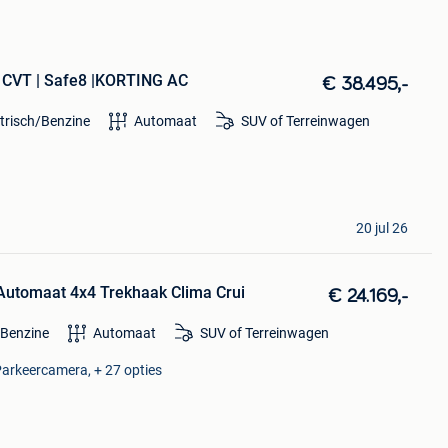
y CVT | Safe8 |KORTING AC
€ 38.495,-
ktrisch/Benzine
Automaat
SUV of Terreinwagen
20 jul 26
Automaat 4x4 Trekhaak Clima Crui
€ 24.169,-
Benzine
Automaat
SUV of Terreinwagen
Parkeercamera, + 27 opties