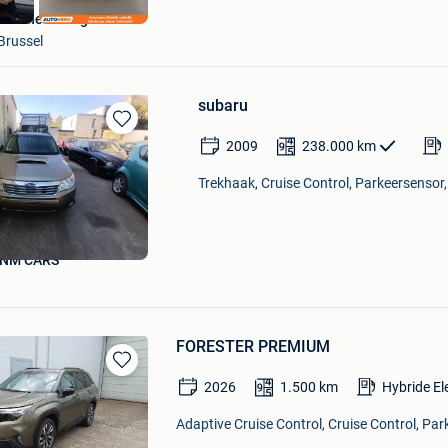
Autohero België
Brussel
subaru
Bewaren
2009
238.000
km
in
Mijn
Trekhaak, Cruise Control, Parkeersensor,
Favorieten
BNM CARS
FORESTER PREMIUM
Bewaren
2026
1.500
km
Hybride El
in
Mijn
Adaptive Cruise Control, Cruise Control, Pa
Favorieten