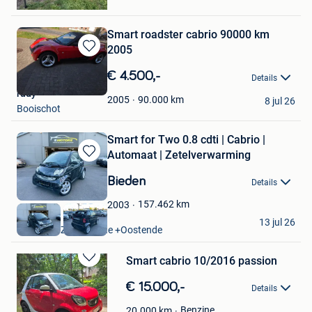
Mol
Smart roadster cabrio 90000 km
2005
Bewaren
in
€ 4.500,-
Details
Mijn
rudy
Favorieten
90.000
km
2005
8 jul 26
Booischot
Smart for Two 0.8 cdti | Cabrio |
Automaat | Zetelverwarming
Bewaren
in
Bieden
Details
Mijn
Favorieten
157.462
km
2003
S Motors
13 jul 26
Oostende Zandvoorde +Oostende
Smart cabrio 10/2016 passion
Bewaren
in
€ 15.000,-
Details
Mijn
Favorieten
Benzine
20.000
km