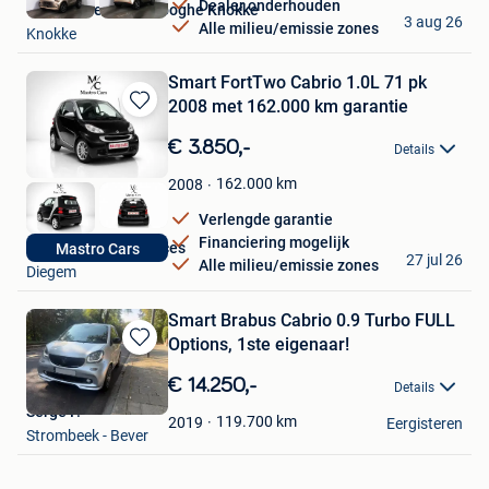
Dealer onderhouden
Van Mossel Vereenooghe Knokke
3 aug 26
Alle milieu/emissie zones
Knokke
Smart FortTwo Cabrio 1.0L 71 pk
2008 met 162.000 km garantie
Bewaren
in
€ 3.850,-
Details
Mijn
Favorieten
162.000
km
2008
Verlengde garantie
Financiering mogelijk
Mastro Cars & Services
Mastro Cars
27 jul 26
Alle milieu/emissie zones
Diegem
Smart Brabus Cabrio 0.9 Turbo FULL
Options, 1ste eigenaar!
Bewaren
in
€ 14.250,-
Details
Mijn
Serge P.
Favorieten
119.700
km
2019
Eergisteren
Strombeek - Bever