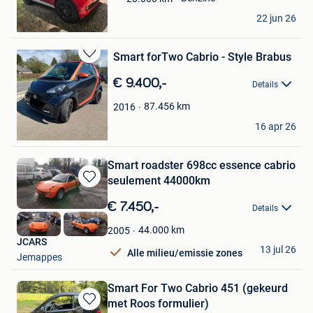
Jean-jacques
22 jun 26
Schilde
Smart forTwo Cabrio - Style Brabus
Bewaren
in
€ 9.400,-
Details
Mijn
Favorieten
87.456
km
2016
Dk
16 apr 26
Theux
Smart roadster 698cc essence cabrio
seulement 44000km
Bewaren
in
€ 7.450,-
Details
Mijn
Favorieten
44.000
km
2005
JCARS
13 jul 26
Alle milieu/emissie zones
Jemappes
Smart For Two Cabrio 451 (gekeurd
met Roos formulier)
Bewaren