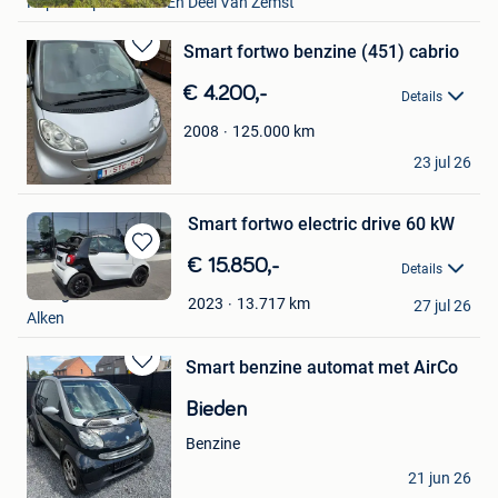
Kapelle-Op-Den-Bos En Deel Van Zemst
Favorieten
Smart fortwo benzine (451) cabrio
Bewaren
in
€ 4.200,-
Details
Mijn
Favorieten
125.000
km
2008
Victor Juliana
23 jul 26
Maldegem
Smart fortwo electric drive 60 kW
Bewaren
€ 15.850,-
Details
in
Garage Vanstraelen
Mijn
13.717
km
2023
27 jul 26
Alken
Favorieten
Smart benzine automat met AirCo
Bewaren
in
Bieden
Mijn
Favorieten
Benzine
Dany Duks
21 jun 26
Westerlo