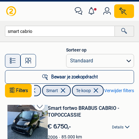
Smart
Sorteer op
Alle afstanden…
Bewaar je zoekopdracht
Filters
Auto's
Smart
Te koop
Verwijder filters
Smart fortwo BRABUS CABRIO -
Bewaren
TOPOCCASSIE
in
Mijn
€ 6.750,-
Details
Favorieten
85.000
km
2006