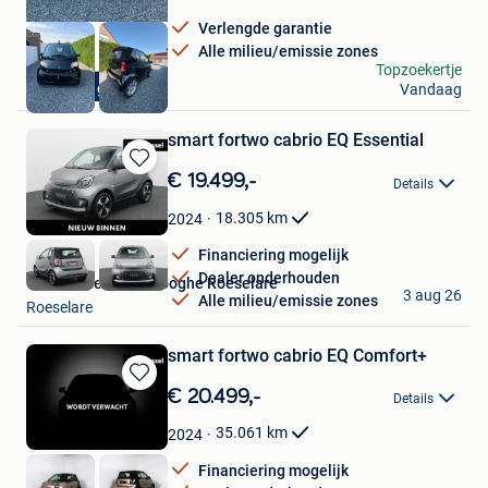
Verlengde garantie
Alle milieu/emissie zones
GL CAR CLEANING
Topzoekertje
Cabrio - garantie
Vandaag
Lommel
smart fortwo cabrio EQ Essential
Bewaren
€ 19.499,-
Details
in
Mijn
18.305
km
2024
Favorieten
Financiering mogelijk
Dealer onderhouden
Van Mossel Vereenooghe Roeselare
3 aug 26
Alle milieu/emissie zones
Roeselare
smart fortwo cabrio EQ Comfort+
Bewaren
€ 20.499,-
Details
in
Mijn
35.061
km
2024
Favorieten
Financiering mogelijk