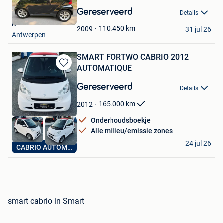
in
Gereserveerd
Details
Mijn
R
Favorieten
110.450
km
2009
31 jul 26
Antwerpen
SMART FORTWO CABRIO 2012
AUTOMATIQUE
Bewaren
in
Gereserveerd
Details
Mijn
Favorieten
165.000
km
2012
Onderhoudsboekje
Alle milieu/emissie zones
AUTO LS
24 jul 26
CABRIO AUTOMATIQUE
Erembodegem
smart cabrio in Smart