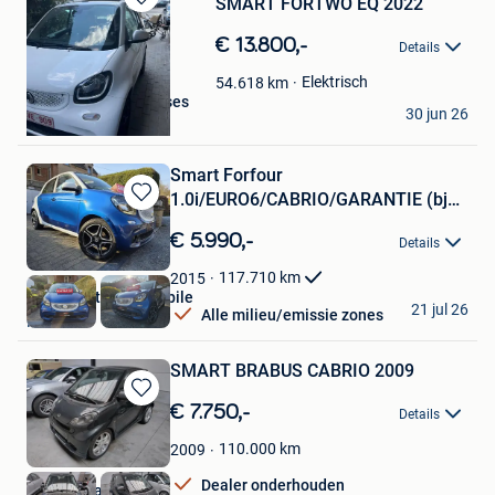
SMART FORTWO EQ 2022
Bewaren
in
€ 13.800,-
Details
Mijn
Favorieten
Elektrisch
54.618
km
Les Caves Bruxelloises
30 jun 26
Brussel
Smart Forfour
1.0i/EURO6/CABRIO/GARANTIE (bj
Bewaren
2015)
in
€ 5.990,-
Details
Mijn
Favorieten
117.710
km
2015
Haubrechts Automobile
21 jul 26
Alle milieu/emissie zones
Foret
SMART BRABUS CABRIO 2009
Bewaren
€ 7.750,-
Details
in
Mijn
110.000
km
2009
Favorieten
Dealer onderhouden
Car One sa