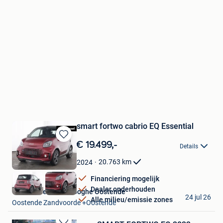
smart fortwo cabrio EQ Essential
Bewaren
€ 19.499,-
Details
in
Mijn
20.763
km
2024
Favorieten
Financiering mogelijk
Dealer onderhouden
Van Mossel Vereenooghe Oostende
24 jul 26
Alle milieu/emissie zones
Oostende Zandvoorde +Oostende