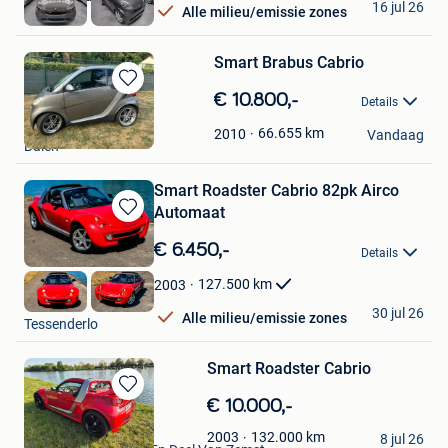
16 jul 26
Alle milieu/emissie zones
Evere
Smart Brabus Cabrio
Bewaren
€ 10.800,-
Details
in
Guy Huysmans
Mijn
66.655
km
2010
Vandaag
Balen
Favorieten
Smart Roadster Cabrio 82pk Airco
Automaat
Bewaren
in
€ 6.450,-
Details
Mijn
Favorieten
127.500
km
2003
RoadCare
30 jul 26
Alle milieu/emissie zones
Tessenderlo
Smart Roadster Cabrio
Bewaren
€ 10.000,-
in
Carla Verstrepen
132.000
km
2003
Mijn
8 jul 26