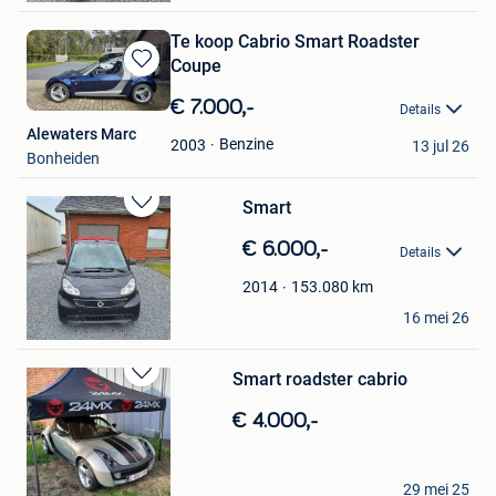
Te koop Cabrio Smart Roadster
Coupe
Bewaren
in
€ 7.000,-
Details
Mijn
Alewaters Marc
Favorieten
Benzine
2003
13 jul 26
Bonheiden
Smart
Bewaren
in
€ 6.000,-
Details
Mijn
Favorieten
153.080
km
2014
Sven
16 mei 26
Pittem
Smart roadster cabrio
Bewaren
in
€ 4.000,-
Mijn
Favorieten
zwette
29 mei 25