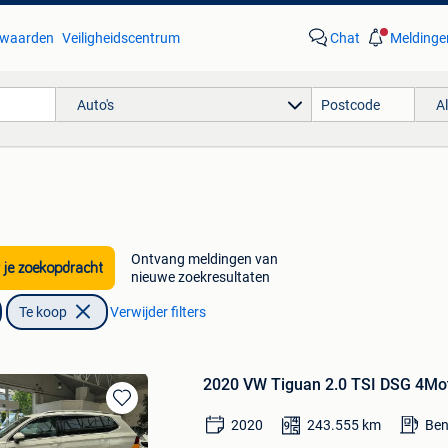
waarden
Veiligheidscentrum
Chat
Meldinge
Auto's
A
Ontvang meldingen van
 je zoekopdracht
nieuwe zoekresultaten
Te koop
Verwijder filters
2020 VW Tiguan 2.0 TSI DSG 4Mot
Bewaren
2020
243.555
km
Ben
in