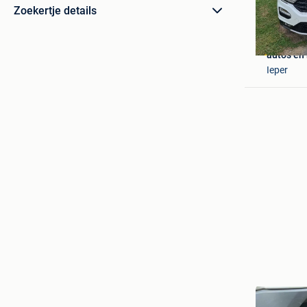
Zoekertje details
auto's e
Ieper