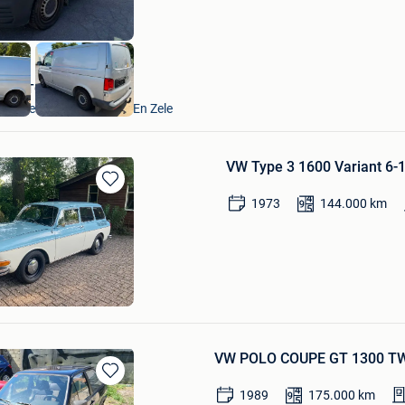
VAVATO Auctions
Lokeren+Deel Overmere En Zele
VW Type 3 1600 Variant 6-1
Bewaren
1973
144.000
km
in
Mijn
Favorieten
rs
lde
VW POLO COUPE GT 1300 T
Bewaren
1989
175.000
km
in