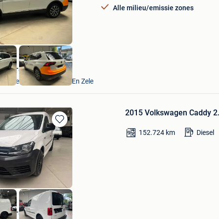
Mijn
Alle milieu/emissie zones
Favorieten
VAVATO Auctions
Lokeren+Deel Overmere En Zele
2015 Volkswagen Caddy 2.0
Bewaren
152.724
km
Diesel
in
Mijn
Favorieten
VAVATO Auctions