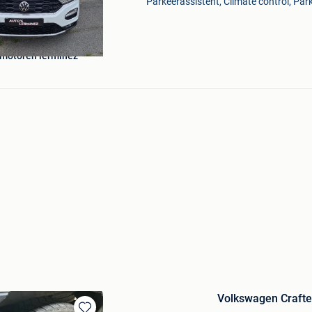
Parkeerassistent, Climate control, Par
n motoren lerminez
Volkswagen Crafte