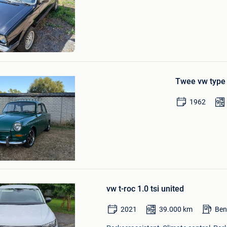
Mijn
Favorieten
Bewaren
in
Twee vw type
Mijn
Favorieten
1962
ser
Bewaren
in
vw t-roc 1.0 tsi united
Mijn
Favorieten
2021
39.000
km
Ben