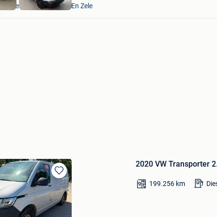
Lokeren+Deel Overmere En Zele
2020 VW Transporter 2.
Bewaren
199.256
km
Die
in
Mijn
Favorieten