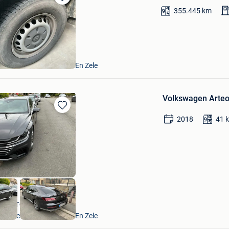
Bewaren
355.445
km
in
Mijn
Favorieten
VAVATO Auctions
Lokeren+Deel Overmere En Zele
Volkswagen Arteo
Bewaren
2018
41
in
Mijn
Favorieten
VAVATO Auctions
Lokeren+Deel Overmere En Zele