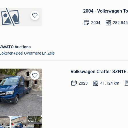
2004 - Volkswagen T
Bewaren
2004
282.845
in
Mijn
Favorieten
VAVATO Auctions
Lokeren+Deel Overmere En Zele
Volkswagen Crafter SZN1E 
Bewaren
2023
41.124
km
in
Mijn
Favorieten