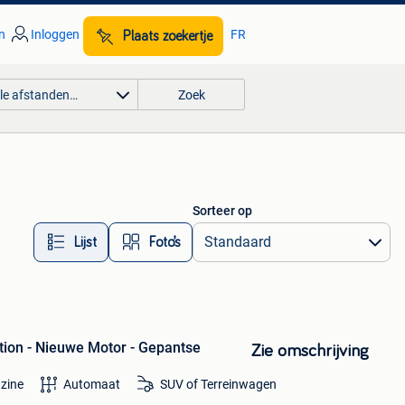
n
Inloggen
FR
Plaats zoekertje
lle afstanden…
Zoek
Sorteer op
Lijst
Foto’s
ion - Nieuwe Motor - Gepantse
Zie omschrijving
zine
Automaat
SUV of Terreinwagen