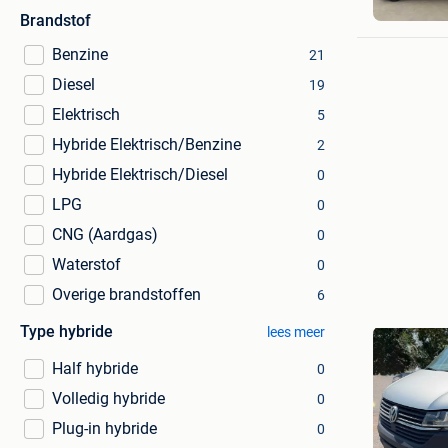
Brandstof
Benzine
21
Diesel
19
Elektrisch
5
Hybride Elektrisch/Benzine
2
Hybride Elektrisch/Diesel
0
LPG
0
CNG (Aardgas)
0
Waterstof
0
Overige brandstoffen
6
Type hybride
lees meer
Half hybride
0
Volledig hybride
0
Plug-in hybride
0