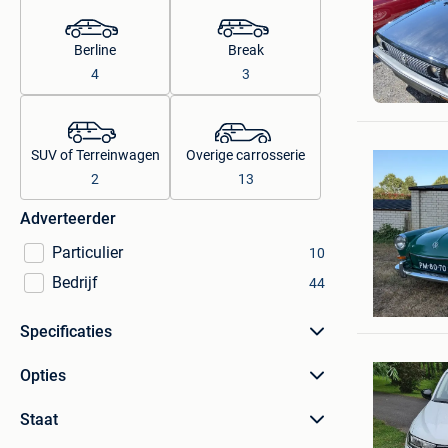
Berline
Break
4
3
SAC
Lobbes
SUV of Terreinwagen
Overige carrosserie
2
13
Adverteerder
Particulier
10
Bedrijf
44
Sem Bus
Hamont
Specificaties
Opties
Staat