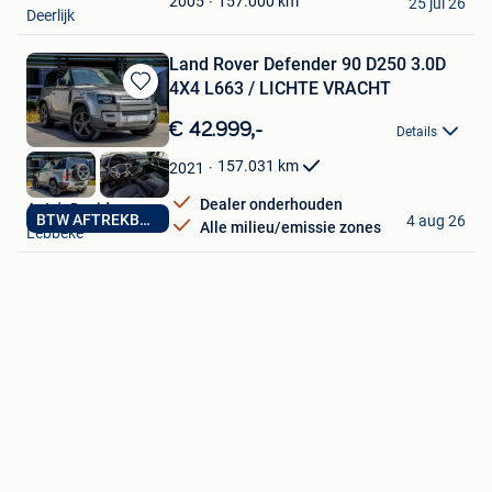
157.000
km
2005
25 jul 26
Deerlijk
Land Rover Defender 90 D250 3.0D
4X4 L663 / LICHTE VRACHT
Bewaren
in
€ 42.999,-
Details
Mijn
Favorieten
157.031
km
2021
Dealer onderhouden
Auto's David
BTW AFTREKBAAR
4 aug 26
Alle milieu/emissie zones
Lebbeke