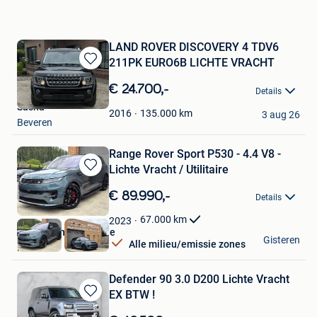
LAND ROVER DISCOVERY 4 TDV6
211PK EURO6B LICHTE VRACHT
Bewaren
in
€ 24.700,-
Details
Mijn
Sasha
Favorieten
135.000
km
2016
3 aug 26
Beveren
Range Rover Sport P530 - 4.4 V8 -
Lichte Vracht / Utilitaire
Bewaren
in
€ 89.990,-
Details
Mijn
Favorieten
67.000
km
2023
Autotrading De Winne
Gisteren
Alle milieu/emissie zones
Mere
Defender 90 3.0 D200 Lichte Vracht
EX BTW !
Bewaren
in