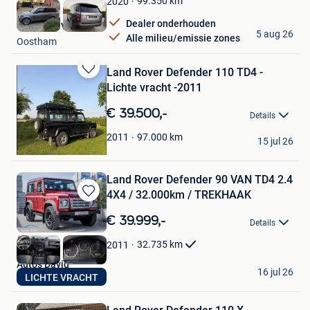
99.350
km
2020
Dealer onderhouden
4x4Only BV
5 aug 26
Alle milieu/emissie zones
Oostham
Land Rover Defender 110 TD4 -
Bewaren
Lichte vracht -2011
in
Mijn
€ 39.500,-
Details
Favorieten
lieven
97.000
km
2011
15 jul 26
Wingene
Land Rover Defender 90 VAN TD4 2.4
4X4 / 32.000km / TREKHAAK
Bewaren
in
€ 39.999,-
Details
Mijn
Favorieten
32.735
km
2011
Auto's David
16 jul 26
LICHTE VRACHT
Lebbeke