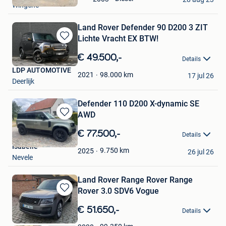
Wingene
Favorieten
Land Rover Defender 90 D200 3 ZIT
Lichte Vracht EX BTW!
Bewaren
in
€ 49.500,-
Details
Mijn
LDP AUTOMOTIVE
Favorieten
98.000
km
2021
17 jul 26
Deerlijk
Defender 110 D200 X-dynamic SE
AWD
Bewaren
in
€ 77.500,-
Details
Mijn
Isabelle
Favorieten
9.750
km
2025
26 jul 26
Nevele
Land Rover Range Rover Range
Rover 3.0 SDV6 Vogue
Bewaren
in
€ 51.650,-
Details
Mijn
Favorieten