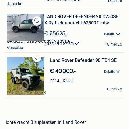
18 jul 26
Jabbeke
LAND ROVER DEFENDER 90 D250SE
X-Dy Lichte Vracht 62500€+btw
Bewaren
in
€ 75.625,-
Details
Mijn
GARAGE HUYBS-GOOSSENS BVBA
Favorieten
4.167
km
2025
18 mei 26
Vosselaar
Land Rover Defender 90 TD4 SE
Bewaren
in
€ 40.000,-
Details
Mijn
Favorieten
Diesel
2014
Louise.depover
10 mei 26
Gistel+Deel Westkerke
lichte vracht 3 zitplaatsen in Land Rover