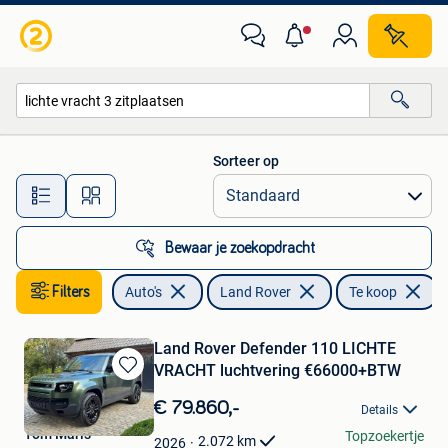
Land Rover
Sorteer op
Alle afstanden…
Bewaar je zoekopdracht
Filters
Auto's
Land Rover
Te koop
V
Land Rover Defender 110 LICHTE
VRACHT luchtvering €66000+BTW
Bewaren
in
€ 79.860,-
Details
Mijn
Tom Maris
Topzoekertje
Favorieten
2.072
km
2026