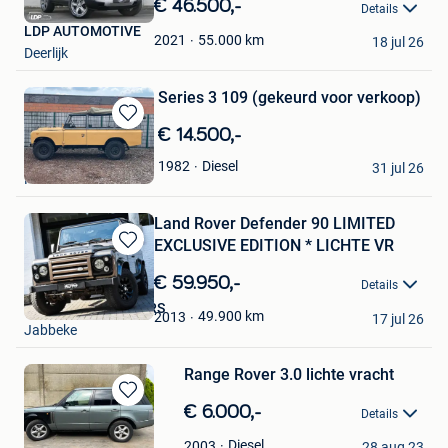
€ 46.500,-
Details
Mijn
LDP AUTOMOTIVE
Favorieten
55.000
km
2021
18 jul 26
Deerlijk
Series 3 109 (gekeurd voor verkoop)
Bewaren
€ 14.500,-
in
Stijn VO
Diesel
1982
Mijn
31 jul 26
Hamme
Favorieten
Land Rover Defender 90 LIMITED
EXCLUSIVE EDITION * LICHTE VR
Bewaren
in
€ 59.950,-
Details
Mijn
XOTO PREMIUM CARS
Favorieten
49.900
km
2013
17 jul 26
Jabbeke
Range Rover 3.0 lichte vracht
Bewaren
€ 6.000,-
Details
in
Stifke
Mijn
Diesel
2003
28 aug 23