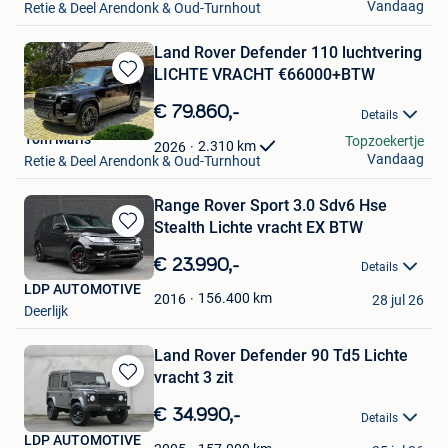
Vandaag
Retie & Deel Arendonk & Oud-Turnhout
Land Rover Defender 110 luchtvering
LICHTE VRACHT €66000+BTW
Bewaren
in
€ 79.860,-
Details
Mijn
Tom Maris
Topzoekertje
Favorieten
2.310
km
2026
Vandaag
Retie & Deel Arendonk & Oud-Turnhout
Range Rover Sport 3.0 Sdv6 Hse
Stealth Lichte vracht EX BTW
Bewaren
in
€ 23.990,-
Details
Mijn
LDP AUTOMOTIVE
Favorieten
156.400
km
2016
28 jul 26
Deerlijk
Land Rover Defender 90 Td5 Lichte
vracht 3 zit
Bewaren
in
€ 34.990,-
Details
Mijn
LDP AUTOMOTIVE
Favorieten