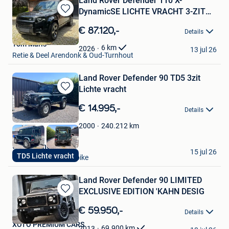
Land Rover Defender 110 X-
DynamicSE LICHTE VRACHT 3-ZIT
Bewaren
MY26
in
€ 87.120,-
Details
Mijn
Tom Maris
Favorieten
6
km
2026
13 jul 26
Retie & Deel Arendonk & Oud-Turnhout
Land Rover Defender 90 TD5 3zit
Lichte vracht
Bewaren
in
€ 14.995,-
Details
Mijn
Favorieten
240.212
km
2000
tim leenknegt
15 jul 26
TD5 Lichte vracht
Oudenaarde+Deel Ooike
Land Rover Defender 90 LIMITED
EXCLUSIVE EDITION 'KAHN DESIG
Bewaren
in
€ 59.950,-
Details
Mijn
XOTO PREMIUM CARS
Favorieten
69.900
km
2013