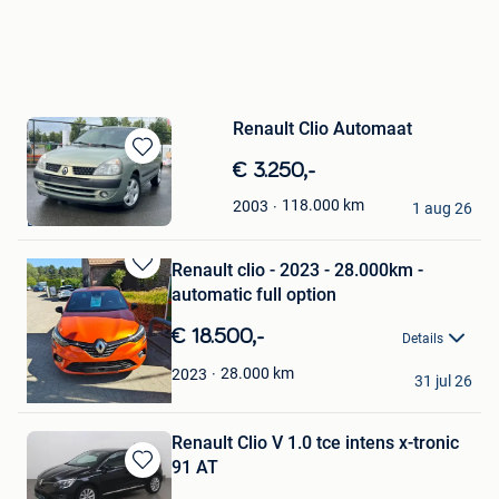
Renault Clio Automaat
Bewaren
€ 3.250,-
in
beryy
118.000
km
2003
Mijn
1 aug 26
Brasschaat
Favorieten
Renault clio - 2023 - 28.000km -
Bewaren
automatic full option
in
Mijn
€ 18.500,-
Details
Favorieten
Liesbeth De Rechter
28.000
km
2023
31 jul 26
Londerzeel
Renault Clio V 1.0 tce intens x-tronic
91 AT
Bewaren