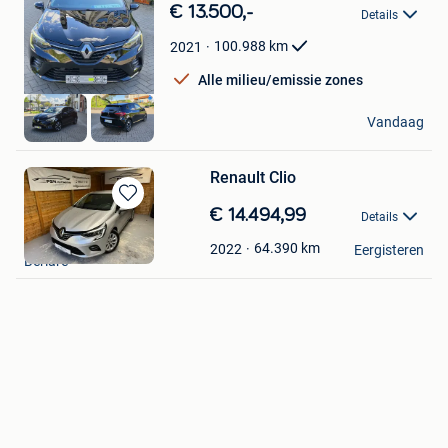
in
€ 13.500,-
Details
Mijn
Favorieten
100.988
km
2021
Alle milieu/emissie zones
Z-Motors
Vandaag
Hoboken
Renault Clio
Bewaren
€ 14.494,99
Details
in
PSN Automotive
Mijn
64.390
km
2022
Eergisteren
Berlare
Favorieten