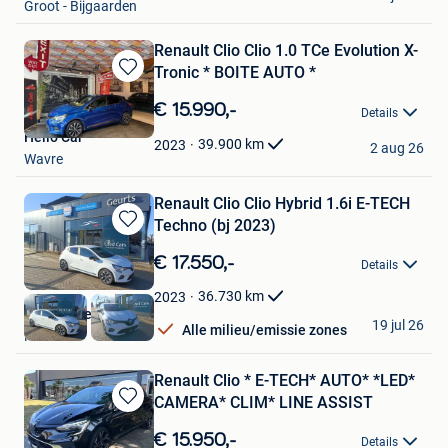
Groot - Bijgaarden
Renault Clio Clio 1.0 TCe Evolution X-
Tronic * BOITE AUTO *
Bewaren
in
€ 15.990,-
Details
Mijn
Hello Car
Favorieten
39.900
km
2023
2 aug 26
Wavre
Renault Clio Clio Hybrid 1.6i E-TECH
Techno (bj 2023)
Bewaren
in
€ 17.550,-
Details
Mijn
Favorieten
36.730
km
2023
Garage Geurts
19 jul 26
Alle milieu/emissie zones
Heusden
Renault Clio * E-TECH* AUTO* *LED*
CAMERA* CLIM* LINE ASSIST
Bewaren
in
€ 15.950,-
Details