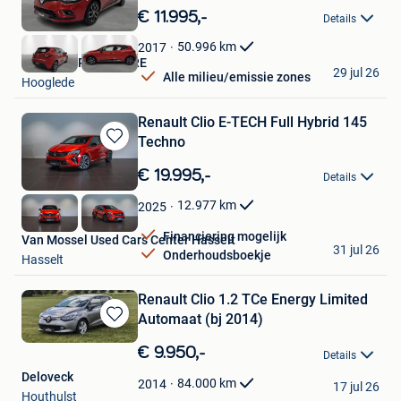
in
€ 11.995,-
Details
Mijn
Favorieten
50.996
km
2017
NOVICAR ROESELARE
29 jul 26
Alle milieu/emissie zones
Hooglede
Renault Clio E-TECH Full Hybrid 145
Techno
Bewaren
in
€ 19.995,-
Details
Mijn
Favorieten
12.977
km
2025
Financiering mogelijk
Van Mossel Used Cars Center Hasselt
31 jul 26
Onderhoudsboekje
Hasselt
Renault Clio 1.2 TCe Energy Limited
Automaat (bj 2014)
Bewaren
in
€ 9.950,-
Details
Mijn
Deloveck
Favorieten
84.000
km
2014
17 jul 26
Houthulst