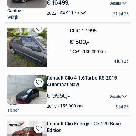
in
€ 16.499,-
Details
Mijn
Cardoen
Favorieten
54.911
km
2022
22 jul 26
Wilrijk
CLIO 1 1995
Bewaren
in
€ 500,-
Mijn
Favorieten
130.000
km
1995
Elfish
4 jun 26
Ruiselede
Renault Clio 4 1.6Turbo RS 2015
Automaat Navi
Bewaren
in
€ 9.950,-
Details
Mijn
Peter
Favorieten
155.000
km
2015
5 jul 26
Tienen
Renault Clio Energy TCe 120 Bose
Edition
Bewaren