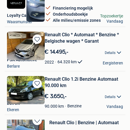
Financiering mogelijk
Onderhoudsboekje
Loyalty Cars
Topzoekertje
Alle milieu/emissie zones
Vandaag
Waasmunster
Renault Clio * Automaat * Benzine *
Belgische wagen * Garant
Bewaren
in
€ 14.495,-
Details
Mijn
PSN Automotive
Favorieten
64.320
km
2022
Eergisteren
Berlare
Renault Clio 1.2i Benzine Automaat
90.000 km
Bewaren
in
€ 3.650,-
Details
Mijn
ben e.t
Favorieten
Benzine
90.000
km
Vandaag
Ekeren
Renault Clio | Benzine | Automaat
Bewaren