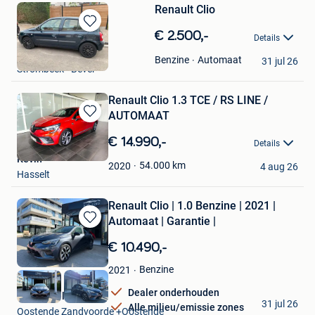
Renault Clio
Bewaren
€ 2.500,-
Details
in
Carmay2013
Mijn
Automaat
Benzine
31 jul 26
Strombeek - Bever
Favorieten
Renault Clio 1.3 TCE / RS LINE /
AUTOMAAT
Bewaren
in
€ 14.990,-
Details
Mijn
Kevin
Favorieten
54.000
km
2020
4 aug 26
Hasselt
Renault Clio | 1.0 Benzine | 2021 |
Automaat | Garantie |
Bewaren
in
€ 10.490,-
Mijn
Favorieten
Benzine
2021
Dealer onderhouden
Emmanuell
31 jul 26
Alle milieu/emissie zones
Oostende Zandvoorde +Oostende