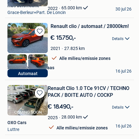
Mijn
mbs automobile
Favorieten
65.000
km
2022
30 jul 26
Grace-Berleur+Part. De Loncin
Renault clio / automaat / 28000km!
Bewaren
€ 15.750,-
Details
in
Mijn
27.825
km
2021
Favorieten
Alle milieu/emissie zones
KCT - Autohandel Klaas
16 jul 26
Automaat
Wielsbeke
Renault Clio 1.0 TCe 91CV / TECHNO
PACK / BOITE AUTO / COCKP
Bewaren
in
€ 18.490,-
Details
Mijn
Favorieten
28.000
km
2025
OXO Cars
16 jul 26
Alle milieu/emissie zones
Luttre