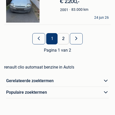
€ 2.200,-
Mijn
Favorieten
83.000
km
2001
emman
24 jun 26
Evergem
1
2
Pagina 1 van 2
renault clio automaat benzine in Auto's
Gerelateerde zoektermen
Populaire zoektermen