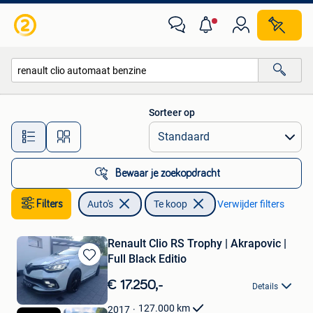
Auto's
Sorteer op
Alle afstanden…
Bewaar je zoekopdracht
Filters
Auto's
Te koop
Verwijder filters
Renault Clio RS Trophy | Akrapovic |
Full Black Editio
Bewaren
in
€ 17.250,-
Details
Mijn
Favorieten
127.000
km
2017