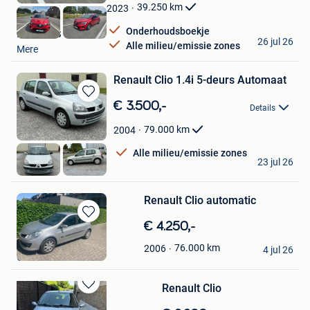
Favorieten
39.250
km
2023
Onderhoudsboekje
B&L CARS
26 jul 26
Alle milieu/emissie zones
Mere
Renault Clio 1.4i 5-deurs Automaat
Bewaren
€ 3.500,-
Details
in
Mijn
79.000
km
2004
Favorieten
Alle milieu/emissie zones
R.S
23 jul 26
Wavre
Renault Clio automatic
Bewaren
€ 4.250,-
in
mena
76.000
km
2006
Mijn
4 jul 26
Ganshoren
Favorieten
Renault Clio
Bewaren
in