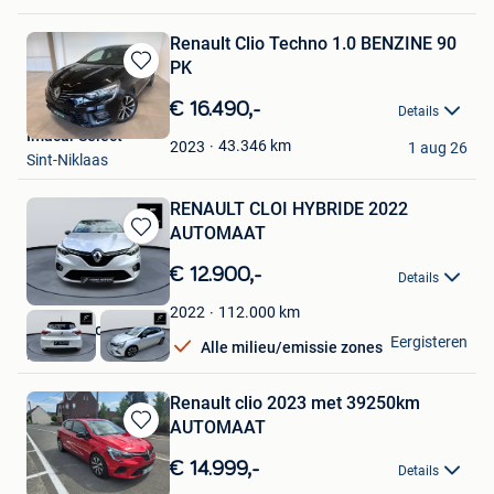
Renault Clio Techno 1.0 BENZINE 90
PK
Bewaren
in
€ 16.490,-
Details
Mijn
Imacar Select
Favorieten
43.346
km
2023
1 aug 26
Sint-Niklaas
RENAULT CLOI HYBRIDE 2022
AUTOMAAT
Bewaren
in
€ 12.900,-
Details
Mijn
Favorieten
112.000
km
2022
Ferro Motors
Eergisteren
Alle milieu/emissie zones
Heusden
Renault clio 2023 met 39250km
AUTOMAAT
Bewaren
in
€ 14.999,-
Details
Mijn