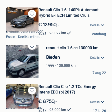
Renault Clio 1.6i 140Pk Automaat
Hybrid E-TECH Limited Cruis
Bewaren
in
€ 12.950,-
Details
Mijn
Dynamic Cars Van Loon
Favorieten
98.027
km
2021
Vandaag
Essen +Deel Kalmthout
renault clio 1.6 cc 130000 km
Bewaren
in
Bieden
Details
Mijn
Favorieten
130.000
km
1999
Mario
7 aug 22
Izegem
Renault Clio Clio 1.2 TCe Energy
Intens EDC (bj 2017)
Bewaren
in
€ 8.750,-
Details
Mijn
AUTO-IMMO JABBOUR
Favorieten
98.000
km
2017
17 jul 26