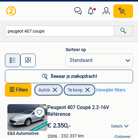
Auto's
Sorteer op
Alle afstanden…
Bewaar je zoekopdracht
Filters
Auto's
Te koop
Verwijder filters
Peugeot 407 Coupé 2.2-16V
Référence
Bewaren
in
€ 2.350,-
Details
Mijn
E&S Automotive
Favorieten
232.337
km
2006
Gisteren