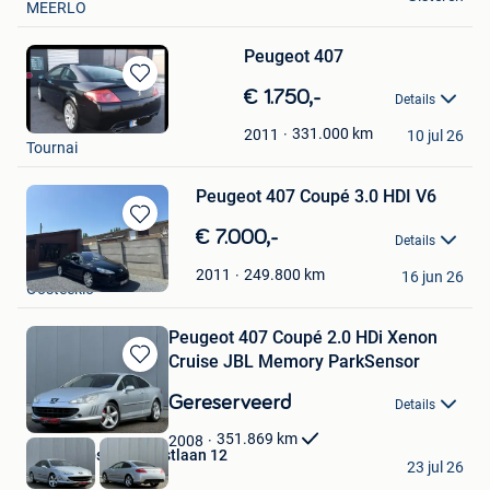
MEERLO
Peugeot 407
Bewaren
€ 1.750,-
Details
in
fred
Mijn
331.000
km
2011
10 jul 26
Tournai
Favorieten
Peugeot 407 Coupé 3.0 HDI V6
Bewaren
€ 7.000,-
Details
in
Senne Mussche
Mijn
249.800
km
2011
16 jun 26
Oosteeklo
Favorieten
Peugeot 407 Coupé 2.0 HDi Xenon
Cruise JBL Memory ParkSensor
Bewaren
in
Gereserveerd
Details
Mijn
Favorieten
351.869
km
2008
Autos Zebs Toekomstlaan 12
23 jul 26
Genk