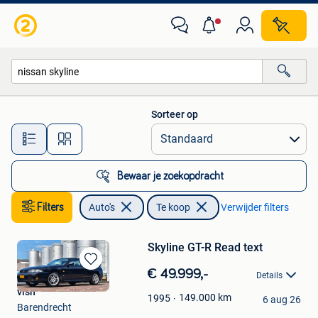
Auto's
Sorteer op
Alle afstanden…
Bewaar je zoekopdracht
Filters
Auto's
Te koop
Verwijder filters
Skyline GT-R Read text
Bewaren
€ 49.999,-
Details
in
vish
Mijn
149.000
km
1995
6 aug 26
Barendrecht
Favorieten