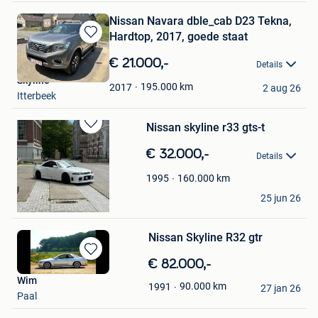
Nissan Navara dble_cab D23 Tekna,
Hardtop, 2017, goede staat
Bewaren
in
€ 21.000,-
Details
Mijn
Skyline
Favorieten
195.000
km
2017
2 aug 26
Itterbeek
Nissan skyline r33 gts-t
Bewaren
in
€ 32.000,-
Details
Mijn
Favorieten
160.000
km
1995
Gregory Kesetzis
25 jun 26
Genk
Nissan Skyline R32 gtr
Bewaren
€ 82.000,-
in
Wim
90.000
km
1991
Mijn
27 jan 26
Paal
Favorieten