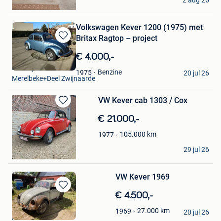
2 aug 26
Zichem
Volkswagen Kever 1200 (1975) met
Britax Ragtop – project
Bewaren
in
€ 4.000,-
Mijn
Simaeys D
Favorieten
Benzine
1975
20 jul 26
Merelbeke+Deel Zwijnaarde
VW Kever cab 1303 / Cox
Bewaren
in
€ 21.000,-
Mijn
105.000
km
1977
Favorieten
Quentin
29 jul 26
Braine-L'Alleud
VW Kever 1969
Bewaren
€ 4.500,-
in
Tom
27.000
km
1969
Mijn
20 jul 26
Ruiselede
Favorieten