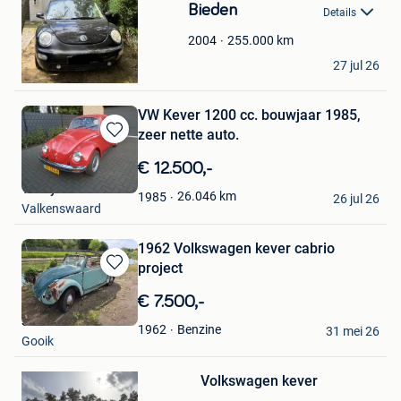
Bieden
Favorieten
Details
255.000
km
2004
J.Wyns
27 jul 26
Bonheiden
VW Kever 1200 cc. bouwjaar 1985,
zeer nette auto.
Bewaren
in
€ 12.500,-
Mijn
Tonny
Favorieten
26.046
km
1985
26 jul 26
Valkenswaard
1962 Volkswagen kever cabrio
project
Bewaren
in
€ 7.500,-
Mijn
Seb
Favorieten
Benzine
1962
31 mei 26
Gooik
Bewaren
in
Mijn
Volkswagen kever
Favorieten