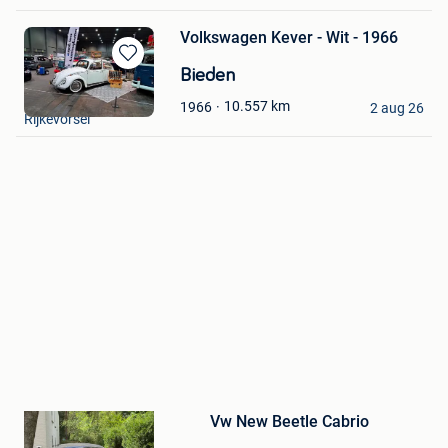
Volkswagen Kever - Wit - 1966
Bewaren
Bieden
in
Gitte Smits
10.557
km
1966
Mijn
2 aug 26
Rijkevorsel
Favorieten
Bewaren
Vw New Beetle Cabrio
in
Mijn