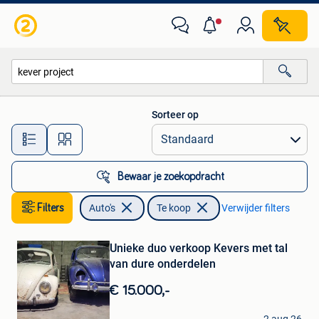
Auto's
Sorteer op
Alle afstanden…
Bewaar je zoekopdracht
Filters
Auto's
Te koop
Verwijder filters
Bewaren
in
Mijn
Unieke duo verkoop Kevers met tal
Favorieten
van dure onderdelen
€ 15.000,-
Schepers Kevin