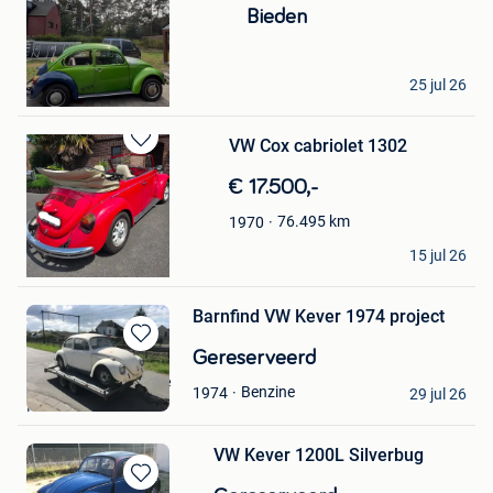
Bieden
Sem Boonen
25 jul 26
Balen
VW Cox cabriolet 1302
Bewaren
in
€ 17.500,-
Mijn
Favorieten
76.495
km
1970
roud
15 jul 26
Hensies
Barnfind VW Kever 1974 project
Bewaren
Gereserveerd
in
The VW Barn Garage
Benzine
1974
Mijn
29 jul 26
Kemzeke
Favorieten
VW Kever 1200L Silverbug