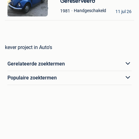
Bewaren
Gereserveerd
in
The VW Barn Garage
Handgeschakeld
1981
Mijn
11 jul 26
Kemzeke
Favorieten
kever project in Auto's
Gerelateerde zoektermen
Populaire zoektermen