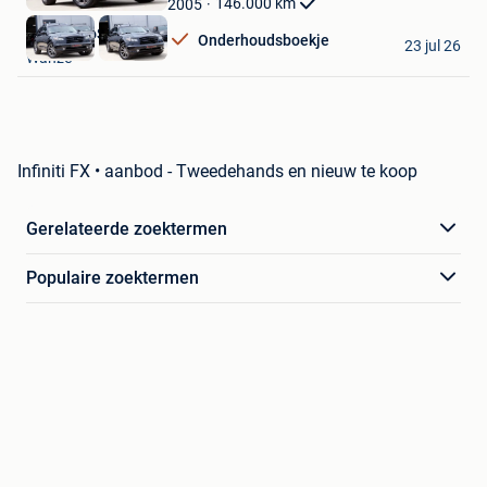
146.000
km
2005
Mijn
Favorieten
AutoRetroSport
Onderhoudsboekje
23 jul 26
Wanze
Infiniti FX • aanbod - Tweedehands en nieuw te koop
Gerelateerde zoektermen
Populaire zoektermen