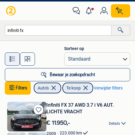
Auto's
Sorteer op
Alle afstanden…
Bewaar je zoekopdracht
Filters
Auto's
Te koop
Verwijder filters
Infiniti FX 37 AWD 3.7 i V6 AUT.
LICHTE VRACHT
Bewaren
in
€ 11.950,-
Details
Mijn
Favorieten
223.000
km
2009