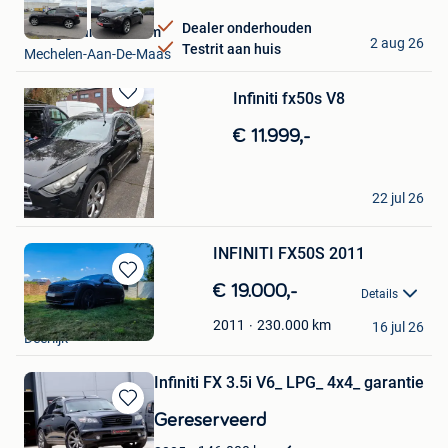
Dealer onderhouden
Garage van Hozeham
2 aug 26
Testrit aan huis
Mechelen-Aan-De-Maas
Infiniti fx50s V8
Bewaren
in
€ 11.999,-
Mijn
Favorieten
Km
22 jul 26
Lebbeke
INFINITI FX50S 2011
Bewaren
€ 19.000,-
Details
in
Ferdinand
Mijn
230.000
km
2011
16 jul 26
Deerlijk
Favorieten
Infiniti FX 3.5i V6_ LPG_ 4x4_ garantie
Bewaren
Gereserveerd
in