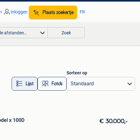
n
Inloggen
FR
Plaats zoekertje
lle afstanden…
Zoek
Sorteer op
Lijst
Foto’s
odel x 100D
€ 30.000,-