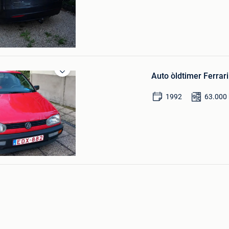
Auto òldtimer Ferrari
Bewaren
in
Mijn
1992
63.000
Favorieten
-Den-Berg