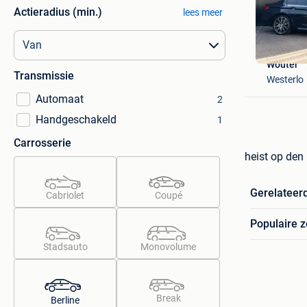
Actieradius (min.)
lees meer
Wouter
Transmissie
Westerlo
Automaat
2
Handgeschakeld
1
Carrosserie
heist op den 
Gerelateer
Cabriolet
Coupé
Populaire 
Stadsauto
Monovolume
Break
Berline