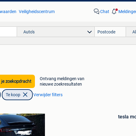
waarden
Veiligheidscentrum
Chat
Meldinge
Auto's
A
'
Ontvang meldingen van
Bewaren
 je zoekopdracht
nieuwe zoekresultaten
in
Mijn
Te koop
Verwijder filters
Favorieten
tesla m