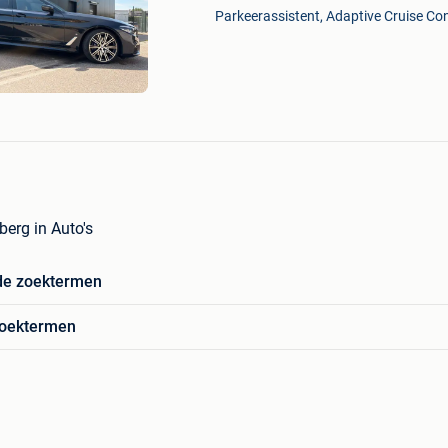
Mijn
Parkeerassistent, Adaptive Cruise Cont
Favorieten
berg in Auto's
de zoektermen
zoektermen