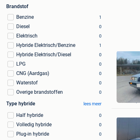
Brandstof
Benzine
1
Diesel
0
Elektrisch
0
Hybride Elektrisch/Benzine
1
Hybride Elektrisch/Diesel
0
LPG
0
CNG (Aardgas)
0
Waterstof
0
Overige brandstoffen
0
Sam
Heist-Op
Type hybride
lees meer
Half hybride
0
Volledig hybride
0
Plug-in hybride
0