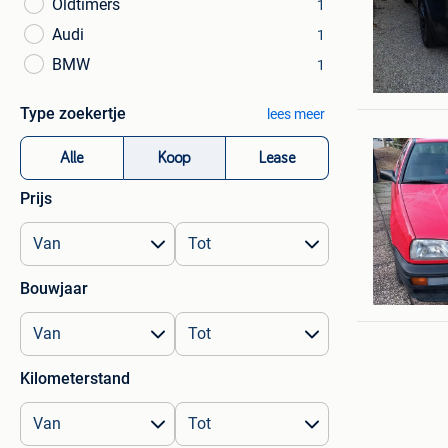
Oldtimers
1
Audi
1
davinia
BMW
1
Ekeren
Type zoekertje
lees meer
Alle
Koop
Lease
Prijs
rabbi
Bouwjaar
Heist-Op
Kilometerstand