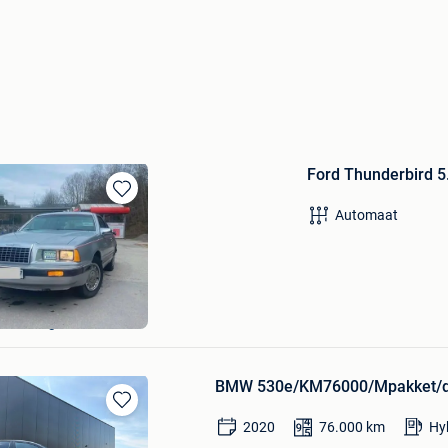
Ford Thunderbird 5
Bewaren
Automaat
in
Mijn
Favorieten
-Den-Berg
BMW 530e/KM76000/Mpakket/de
Bewaren
2020
76.000
km
Hy
in