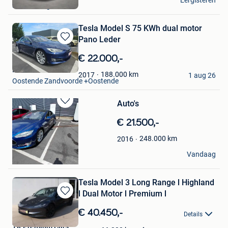
Eergisteren
Soesterberg
Tesla Model S 75 KWh dual motor
Pano Leder
Bewaren
in
€ 22.000,-
Mijn
MoSer
Favorieten
188.000
km
2017
1 aug 26
Oostende Zandvoorde +Oostende
Auto's
Bewaren
in
€ 21.500,-
Mijn
Favorieten
248.000
km
2016
JM
Vandaag
Deinze
Tesla Model 3 Long Range l Highland
l Dual Motor l Premium l
Bewaren
in
€ 40.450,-
Details
Mijn
TR Premium Cars
Favorieten