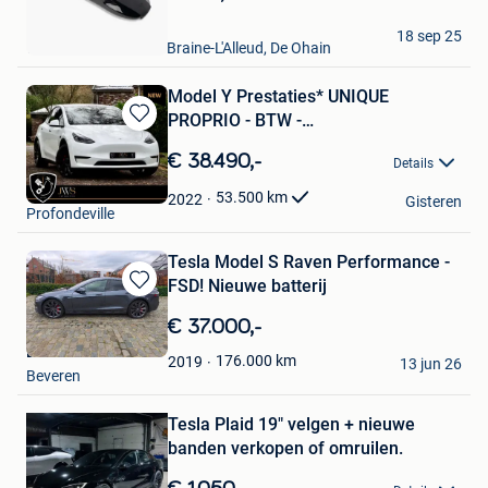
Mijn
Favorieten
Lucien
18 sep 25
Waterloo + Partie De Braine-L'Alleud, De Ohain
Model Y Prestaties* UNIQUE
PROPRIO - BTW -
Bewaren
STUURAUTOMAAT*
in
€ 38.490,-
Details
Mijn
JWS Automotive
Favorieten
53.500
km
2022
Gisteren
Profondeville
Tesla Model S Raven Performance -
FSD! Nieuwe batterij
Bewaren
in
€ 37.000,-
Mijn
Dries
Favorieten
176.000
km
2019
13 jun 26
Bewaren
Beveren
in
Mijn
Tesla Plaid 19" velgen + nieuwe
Favorieten
banden verkopen of omruilen.