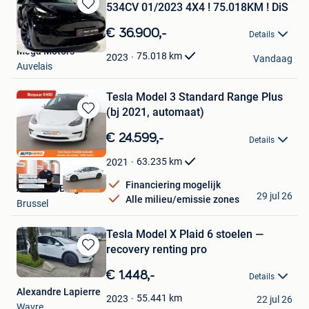
534CV 01/2023 4X4 ! 75.018KM ! DiS
Bewaren
in
€ 36.900,-
Details
Mijn
Mega Motors
Favorieten
75.018
km
2023
Vandaag
Auvelais
Tesla Model 3 Standard Range Plus
(bj 2021, automaat)
Bewaren
in
€ 24.599,-
Details
Mijn
Favorieten
63.235
km
2021
Financiering mogelijk
Autohero België
29 jul 26
Alle milieu/emissie zones
Brussel
Tesla Model X Plaid 6 stoelen —
recovery renting pro
Bewaren
in
€ 1.448,-
Details
Mijn
Alexandre Lapierre
Favorieten
55.441
km
2023
22 jul 26
Wavre