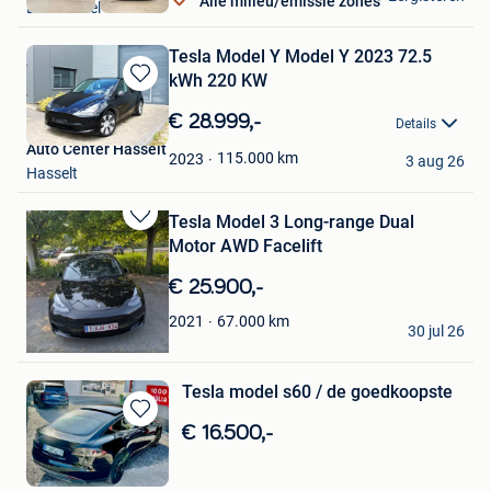
Alle milieu/emissie zones
Londerzeel
Tesla Model Y Model Y 2023 72.5
kWh 220 KW
Bewaren
in
€ 28.999,-
Details
Mijn
Auto Center Hasselt
Favorieten
115.000
km
2023
3 aug 26
Hasselt
Tesla Model 3 Long-range Dual
Bewaren
Motor AWD Facelift
in
Mijn
€ 25.900,-
Favorieten
hamed hedayatnia
67.000
km
2021
30 jul 26
Sint-Amandsberg
Tesla model s60 / de goedkoopste
Bewaren
€ 16.500,-
in
Mijn
Favorieten