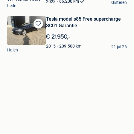
66.200
km
2023
Gisteren
Lede
Tesla model s85 Free supercharge
SC01 Garantie
Bewaren
in
€ 21.950,-
Mijn
Godzillaworx
Favorieten
209.500
km
2015
21 jul 26
Halen