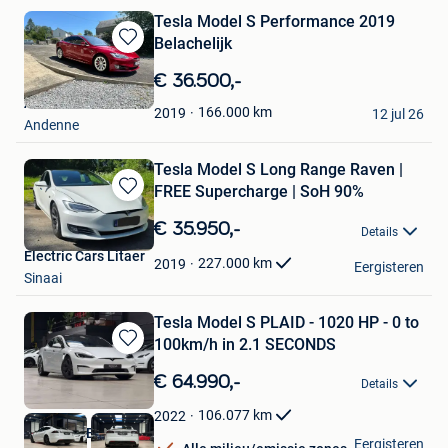
Tesla Model S Performance 2019
Belachelijk
Bewaren
in
€ 36.500,-
Mijn
Arno
Favorieten
166.000
km
2019
12 jul 26
Andenne
Tesla Model S Long Range Raven |
FREE Supercharge | SoH 90%
Bewaren
in
€ 35.950,-
Details
Mijn
Electric Cars Litaer
Favorieten
227.000
km
2019
Eergisteren
Sinaai
Tesla Model S PLAID - 1020 HP - 0 to
100km/h in 2.1 SECONDS
Bewaren
in
€ 64.990,-
Details
Mijn
Favorieten
106.077
km
2022
Nikola CVBA
Eergisteren