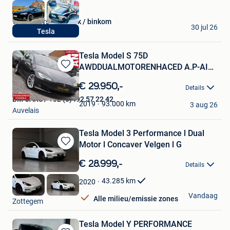
vdv-motors glabbeek / binkom
30 jul 26
Tesla
Binkom
Tesla Model S 75D
AWDDUALMOTORENHACED A.P-AIR
Bewaren
SUSP.-21%BTW
in
€ 29.950,-
Details
Mijn
BM CARS / +32 (0)492 57 22 42
Favorieten
93.000
km
2019
3 aug 26
Auvelais
Tesla Model 3 Performance l Dual
Motor l Concaver Velgen l G
Bewaren
in
€ 28.999,-
Details
Mijn
Favorieten
43.285
km
2020
GDC Auto
Vandaag
Alle milieu/emissie zones
Zottegem
Tesla Model Y PERFORMANCE