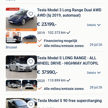
Tesla Model 3 Long Range Dual AWD
AWD (bj 2019, automaat)
Bewaren
in
€ 23.199,-
Details
Mijn
Favorieten
102.373
km
2019
Financiering mogelijk
Autohero België
29 jul 26
Alle milieu/emissie zones
Brussel
Tesla Model S LONG RANGE - ALL
WHEEL DRIVE - HIGHWAY AUTOPIL
Bewaren
in
€ 37.990,-
Details
Mijn
Favorieten
110.899
km
2020
Nikola CVBA
28 jul 26
Alle milieu/emissie zones
Londerzeel
Tesla Model S 90 free supercharging