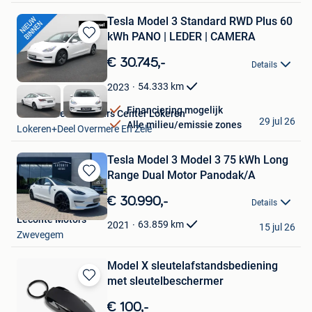
Tesla Model 3 Standard RWD Plus 60
kWh PANO | LEDER | CAMERA
Bewaren
in
€ 30.745,-
Details
Mijn
Favorieten
54.333
km
2023
Financiering mogelijk
Van Mossel Used Cars Center Lokeren
29 jul 26
Alle milieu/emissie zones
Lokeren+Deel Overmere En Zele
Tesla Model 3 Model 3 75 kWh Long
Range Dual Motor Panodak/A
Bewaren
in
€ 30.990,-
Details
Mijn
Leconte Motors
Favorieten
63.859
km
2021
15 jul 26
Zwevegem
Model X sleutelafstandsbediening
met sleutelbeschermer
Bewaren
in
€ 100,-