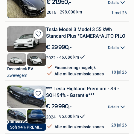
Bewaren
€ 21.950,-
Details
in
Daniel Cardoso
Mijn
298.000
km
2016
1 mei 26
Genk
Favorieten
Tesla Model 3 Model 3 55 kWh
Standard Plus *CAMERA*AUTO PILO
Bewaren
in
€ 29.990,-
Details
Mijn
Favorieten
46.086
km
2022
Financiering mogelijk
Deconinck BV
18 jul 26
Alle milieu/emissie zones
Zwevegem
*** Tesla Highland Premium - SR -
SOH 94% - Garantie***
Bewaren
in
€ 29.990,-
Details
Mijn
Favorieten
95.000
km
2024
Opticar Belgium
28 jul 26
Alle milieu/emissie zones
Soh 94% PREMIUM
Dilbeek