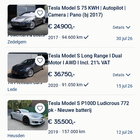
Tesla Model S 75 KWH | Autopilot |
Camera | Pano (bj 2017)
Bewaren
in
€ 24.900,-
Details
Mijn
Powercars & Boats
Favorieten
94.600
km
2017
30 jul 26
Zedelgem
Tesla Model S Long Range l Dual
Motor l AWD l Incl. 21% VAT
Bewaren
in
€ 36.750,-
Details
Mijn
TR Premium Cars
Favorieten
91.050
km
2020
15 jul 26
Lede
Tesla Model S P100D Ludicrous 772
pk - Nieuwe batterij
Bewaren
in
€ 35.500,-
Mijn
S.R
Favorieten
157.000
km
2019
12 jul 26
Heusden