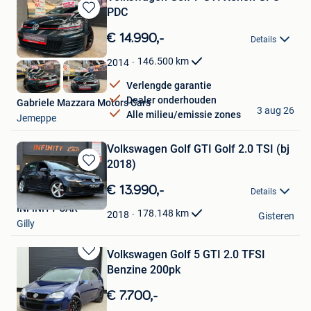
PDC
Bewaren
in
€ 14.990,-
Details
Mijn
Favorieten
146.500
km
2014
Verlengde garantie
Dealer onderhouden
Gabriele Mazzara Motors Cars
3 aug 26
Alle milieu/emissie zones
Jemeppe
Volkswagen Golf GTI Golf 2.0 TSI (bj
2018)
Bewaren
in
€ 13.990,-
Details
Mijn
INFINITY CAR
Favorieten
178.148
km
2018
Gisteren
Gilly
Volkswagen Golf 5 GTI 2.0 TFSI
Bewaren
Benzine 200pk
in
Mijn
€ 7.700,-
Favorieten