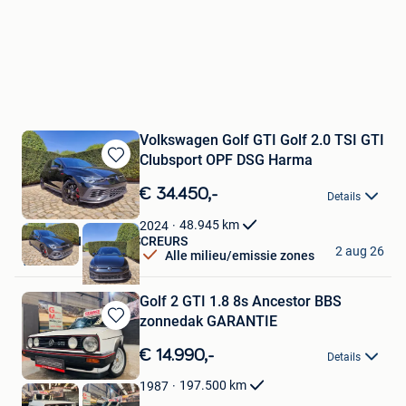
Volkswagen Golf GTI Golf 2.0 TSI GTI
Clubsport OPF DSG Harma
Bewaren
in
€ 34.450,-
Details
Mijn
Favorieten
48.945
km
2024
AUTOHANDEL JOS SCREURS
2 aug 26
Alle milieu/emissie zones
Wellen
Golf 2 GTI 1.8 8s Ancestor BBS
zonnedak GARANTIE
Bewaren
in
€ 14.990,-
Details
Mijn
Favorieten
197.500
km
1987