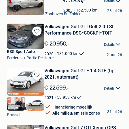
€ 5.200,-
Details
in
.
Mijn
162.500
km
2005
28 jul 26
Houthalen+ Deel Van Zonhoven En Zolder
Favorieten
Volkswagen Golf GTI Golf 2.0 TSI
Performance DSG*COCKPI*TOIT
Bewaren
in
€ 20.950,-
Details
Mijn
BSG Sport Auto
Favorieten
131.000
km
2020
2 aug 26
Ferrieres + Partie De Harre
Volkswagen Golf GTE 1.4 GTE (bj
2021, automaat)
Bewaren
in
€ 22.599,-
Details
Mijn
Favorieten
53.953
km
2021
Financiering mogelijk
Autohero België
31 jul 26
Alle milieu/emissie zones
Brussel
Volkswagen Golf 7 GTI Xenon GPS