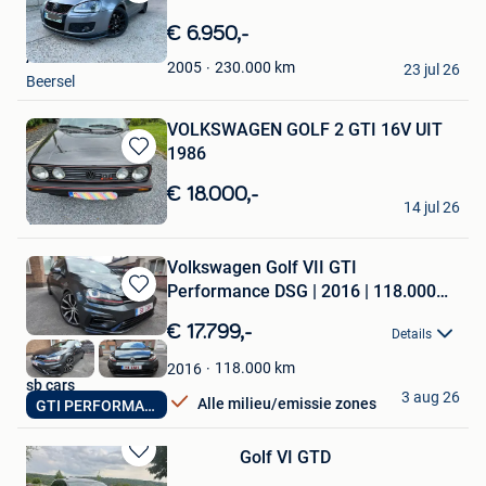
Bewaren
in
€ 6.950,-
Mijn
A&Y Business
Favorieten
230.000
km
2005
23 jul 26
Beersel
VOLKSWAGEN GOLF 2 GTI 16V UIT
1986
Bewaren
in
€ 18.000,-
JPV
Mijn
14 jul 26
Verviers
Favorieten
Volkswagen Golf VII GTI
Performance DSG | 2016 | 118.000
Bewaren
km
in
€ 17.799,-
Details
Mijn
Favorieten
118.000
km
2016
sb cars
3 aug 26
Alle milieu/emissie zones
GTI PERFORMANCE
Kortemark
Golf VI GTD
Bewaren