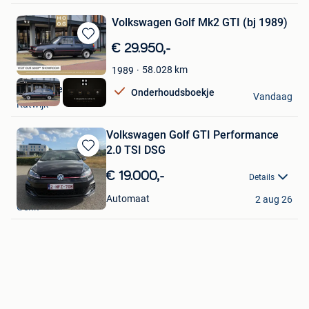
Volkswagen Golf Mk2 GTI (bj 1989)
Bewaren
€ 29.950,-
in
58.028
km
1989
Mijn
Favorieten
HooG Selections
Onderhoudsboekje
Vandaag
Katwijk
Volkswagen Golf GTI Performance
2.0 TSI DSG
Bewaren
in
€ 19.000,-
Details
Mijn
K.G
Favorieten
Automaat
2 aug 26
Genk