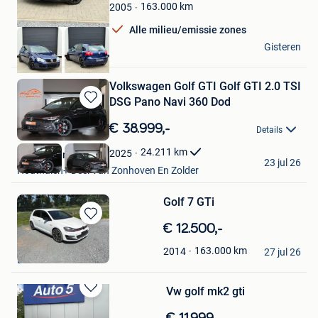
163.000
km
2005
Alle milieu/emissie zones
RM AUTO
Gisteren
Haacht
Volkswagen Golf GTI Golf GTI 2.0 TSI
DSG Pano Navi 360 Dod
Bewaren
in
€ 38.999,-
Details
Mijn
Favorieten
24.211
km
2025
Kubika Cars
23 jul 26
Houthalen+ Deel Van Zonhoven En Zolder
Golf 7 GTi
Bewaren
€ 12.500,-
in
Alejandro
163.000
km
2014
Mijn
27 jul 26
Lessines
Favorieten
Vw golf mk2 gti
Bewaren
in