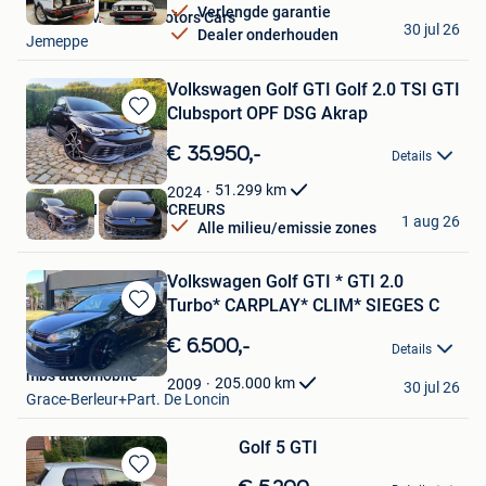
Verlengde garantie
Gabriele Mazzara Motors Cars
30 jul 26
Dealer onderhouden
Jemeppe
Volkswagen Golf GTI Golf 2.0 TSI GTI
Clubsport OPF DSG Akrap
Bewaren
in
€ 35.950,-
Details
Mijn
Favorieten
51.299
km
2024
AUTOHANDEL JOS SCREURS
1 aug 26
Alle milieu/emissie zones
Wellen
Volkswagen Golf GTI * GTI 2.0
Turbo* CARPLAY* CLIM* SIEGES C
Bewaren
in
€ 6.500,-
Details
Mijn
mbs automobile
Favorieten
205.000
km
2009
30 jul 26
Grace-Berleur+Part. De Loncin
Golf 5 GTI
Bewaren