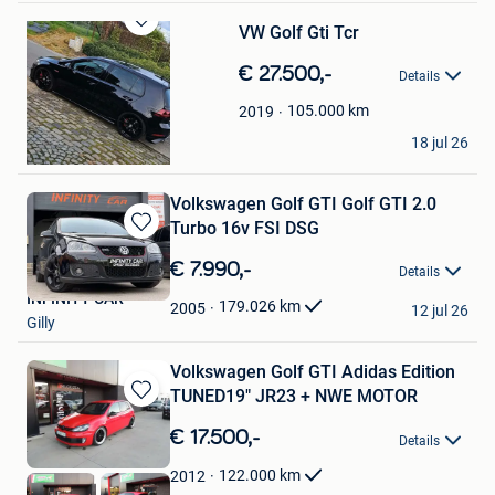
VW Golf Gti Tcr
Bewaren
in
€ 27.500,-
Details
Mijn
Favorieten
105.000
km
2019
mayeur
18 jul 26
Orp-Le-Grand
Volkswagen Golf GTI Golf GTI 2.0
Turbo 16v FSI DSG
Bewaren
in
€ 7.990,-
Details
Mijn
INFINITY CAR
Favorieten
179.026
km
2005
12 jul 26
Gilly
Volkswagen Golf GTI Adidas Edition
TUNED19" JR23 + NWE MOTOR
Bewaren
in
€ 17.500,-
Details
Mijn
Favorieten
122.000
km
2012