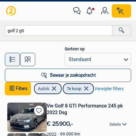
Auto's
Sorteer op
Alle afstanden…
Bewaar je zoekopdracht
Filters
Auto's
Te koop
Verwijder filters
Vw Golf 8 GTI Performance 245 pk
2022 Dsg
Bewaren
in
€ 25.900,-
Details
Mijn
Favorieten
69.000
km
2022