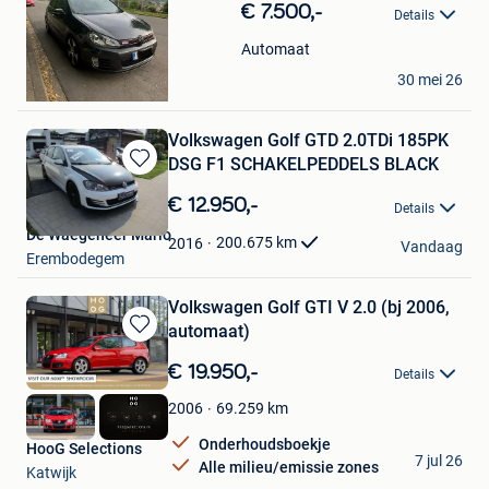
in
€ 7.500,-
Details
Mijn
Favorieten
Automaat
Mikâil GÜRSEVER
30 mei 26
Namur
Volkswagen Golf GTD 2.0TDi 185PK
DSG F1 SCHAKELPEDDELS BLACK
Bewaren
in
€ 12.950,-
Details
Mijn
De Waegeneer Mario
Favorieten
200.675
km
2016
Vandaag
Erembodegem
Volkswagen Golf GTI V 2.0 (bj 2006,
automaat)
Bewaren
in
€ 19.950,-
Details
Mijn
Favorieten
69.259
km
2006
Onderhoudsboekje
HooG Selections
7 jul 26
Alle milieu/emissie zones
Katwijk