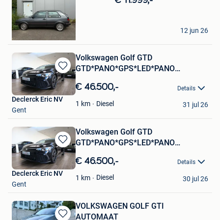
€ 11.999,-
Mijn
Favorieten
Bram
12 jun 26
Zaventem
Volkswagen Golf GTD
GTD*PANO*GPS*LED*PANO
Bewaren
DAK*CAMERA*NIEUW*S
in
€ 46.500,-
Details
Mijn
Declerck Eric NV
Favorieten
Diesel
1
km
31 jul 26
Gent
Volkswagen Golf GTD
GTD*PANO*GPS*LED*PANO
Bewaren
DAK*CAMERA*NIEUW*S
in
€ 46.500,-
Details
Mijn
Declerck Eric NV
Favorieten
Diesel
1
km
30 jul 26
Gent
VOLKSWAGEN GOLF GTI
AUTOMAAT