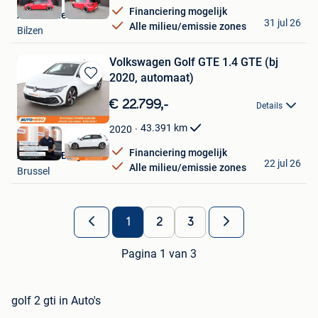
Financiering mogelijk
Autohandel Mlodzia
31 jul 26
Alle milieu/emissie zones
Bilzen
Volkswagen Golf GTE 1.4 GTE (bj
2020, automaat)
Bewaren
in
€ 22.799,-
Details
Mijn
Favorieten
43.391
km
2020
Financiering mogelijk
Autohero België
22 jul 26
Alle milieu/emissie zones
Brussel
1
2
3
Pagina 1 van 3
golf 2 gti in Auto's