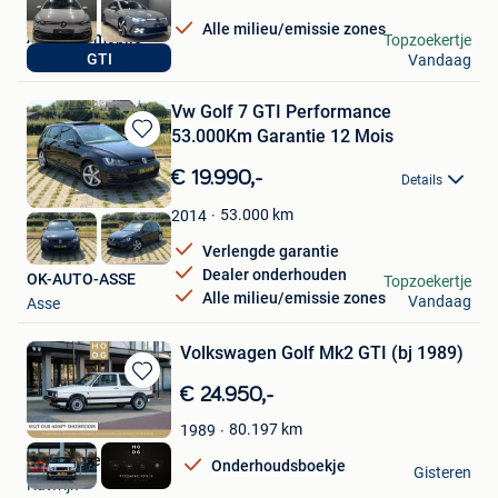
Alle milieu/emissie zones
A&C Automobile
Topzoekertje
GTI
Vandaag
Ans
Vw Golf 7 GTI Performance
53.000Km Garantie 12 Mois
Bewaren
in
€ 19.990,-
Details
Mijn
Favorieten
53.000
km
2014
Verlengde garantie
Dealer onderhouden
OK-AUTO-ASSE
Topzoekertje
Alle milieu/emissie zones
Vandaag
Asse
Volkswagen Golf Mk2 GTI (bj 1989)
Bewaren
€ 24.950,-
in
80.197
km
1989
Mijn
Favorieten
HooG Selections
Onderhoudsboekje
Gisteren
Katwijk