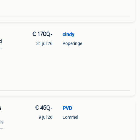
€ 1.700,-
cindy
d
31 jul 26
Poperinge
€ 450,-
PVD
i
9 jul 26
Lommel
is