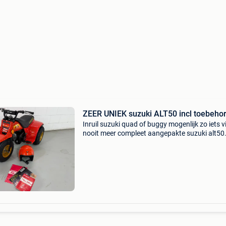
ZEER UNIEK suzuki ALT50 incl toebeho
Inruil suzuki quad of buggy mogenlijk zo iets v
nooit meer compleet aangepakte suzuki alt50
nieuwe kap nieuwe cabreteur nieuwe banden
nieuwe binnen banden alles orgineel en compl
opnieuw opgeb