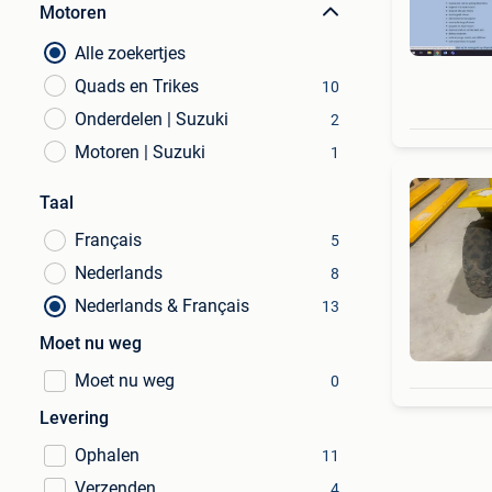
Motoren
Alle zoekertjes
Quads en Trikes
10
Onderdelen | Suzuki
2
Motoren | Suzuki
1
Taal
Français
5
Nederlands
8
Nederlands & Français
13
Moet nu weg
Moet nu weg
0
Levering
Ophalen
11
Verzenden
4