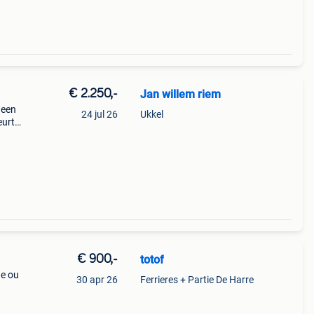
€ 2.250,-
Jan willem riem
geen
24 jul 26
Ukkel
eurt
uki
€ 900,-
totof
ge ou
30 apr 26
Ferrieres + Partie De Harre