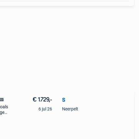
€ 1.729,-
S
🏁
zoals
6 jul 26
Neerpelt
nge
is af