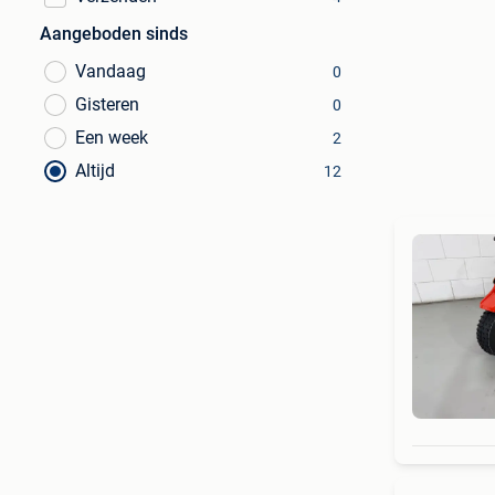
Aangeboden sinds
Vandaag
0
Gisteren
0
Een week
2
Altijd
12