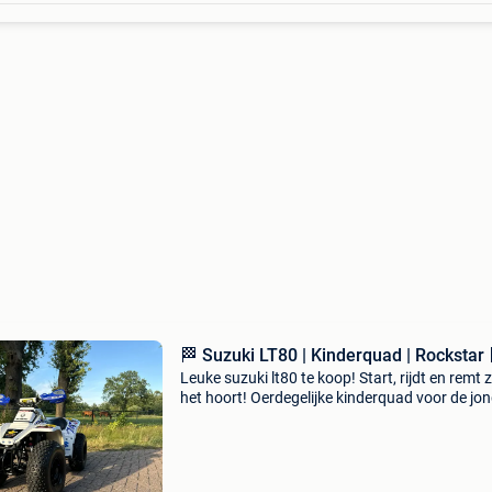
🏁 Suzuki LT80 | Kinderquad | Rockstar 
Leuke suzuki lt80 te koop! Start, rijdt en remt 
het hoort! Oerdegelijke kinderquad voor de jo
avonturier! Leuk voor jong en oud. De snelheid 
te stellen. ✅Nieuwe carburateur ✅nieuwe stic