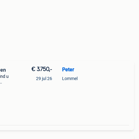
€ 3.750,-
Peter
ren
ind u
29 jul 26
Lommel
eet