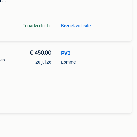
n,
kken
 type,
Topadvertentie
Bezoek website
€ 450,00
PVD
 en
20 jul 26
Lommel
.