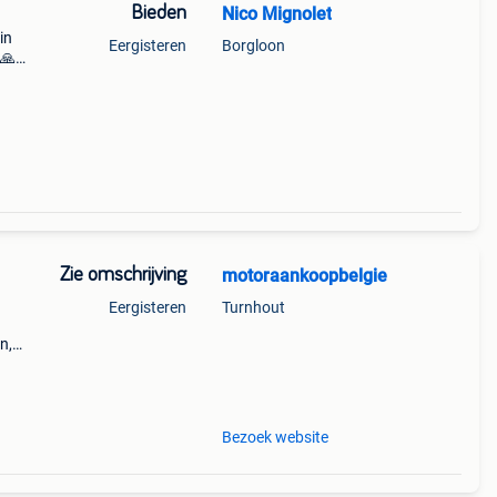
Bieden
Nico Mignolet
in
Eergisteren
Borgloon
 🙏
Zie omschrijving
motoraankoopbelgie
Eergisteren
Turnhout
n,
kken
 type,
Bezoek website