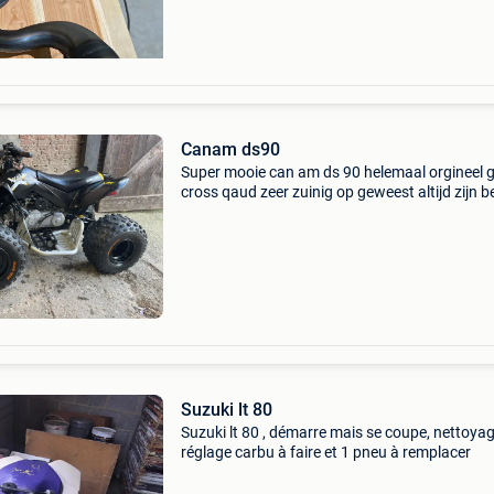
Canam ds90
Super mooie can am ds 90 helemaal orgineel 
cross qaud zeer zuinig op geweest altijd zijn b
gehad ophalen in sommelsdijk nederland
ltz90,raptor,yfm90,90r,yamaha 110 ltz 90, suz
ltz50,ltz 50
Suzuki lt 80
Suzuki lt 80 , démarre mais se coupe, nettoya
réglage carbu à faire et 1 pneu à remplacer