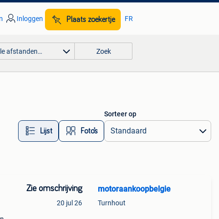
n
Inloggen
FR
Plaats zoekertje
lle afstanden…
Zoek
Sorteer op
Lijst
Foto’s
Zie omschrijving
motoraankoopbelgie
20 jul 26
Turnhout