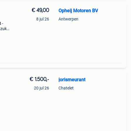
€ 49,00
Opheij Motoren BV
8 jul 26
Antwerpen
 -
zuki
9 oem
atie:
€ 1.500,-
jorismeurant
20 jul 26
Chatelet