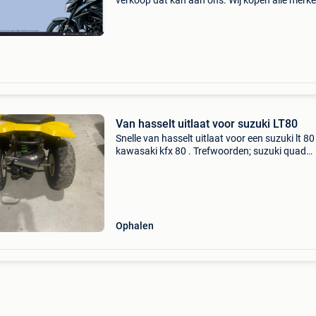
verkoop dat kan aan ons. Wij kopen alle merke
bouwjaren ook met schade en voor wisselstu
opgehaald in heel belgie aanbieding met merk,
bouwjaar
Van hasselt uitlaat voor suzuki LT80
Snelle van hasselt uitlaat voor een suzuki lt 80
kawasaki kfx 80 . Trefwoorden; suzuki quad
kinderquad kawasaki apex grinsven opdrijven
Ophalen