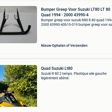
Bumper Greep Voor Suzuki LT80 LT 80
Quad 1994 - 2000 43990-4
Bumper greep voor suzuki lt80 lt 80 quad 1994
2000 43990-40b10-019 bumper greep voor su
lt80 lt 80 quad 1994 - 2000 43990-40b10-01
partnumber : 43990-40b10-019 product inform
prijs : &
Nieuw
Ophalen of Verzenden
Quad Suzuki Lt80
Suzuki lt 80 2 temps. Plastique aile gauche
légèrement abîmé.