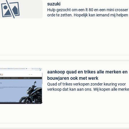
suzuki
Hulp gezocht om een lt 80 en een mini crosser 
orde te zetten. Hopelijk kan iemand mij helpen
regio limburg borgloon. Stuur maar pb
aankoop quad en trikes alle merken en
bouwjaren ook met werk
Quad of trikes verkopen zonder keuring voor
verkoop dat kan aan ons. Wij kopen alle merke
bouwjaren ook met schade en voor wisselstu
opgehaald in heel belgie aanbieding met merk,
bouwjaar