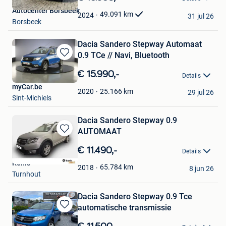
Mijn
Autocenter Borsbeek
Favorieten
49.091
km
2024
31 jul 26
Borsbeek
Dacia Sandero Stepway Automaat
0.9 TCe // Navi, Bluetooth
Bewaren
in
€ 15.990,-
Details
Mijn
myCar.be
Favorieten
25.166
km
2020
29 jul 26
Sint-Michiels
Dacia Sandero Stepway 0.9
AUTOMAAT
Bewaren
in
€ 11.490,-
Details
Mijn
Kenis
Favorieten
65.784
km
2018
8 jun 26
Turnhout
Dacia Sandero Stepway 0.9 Tce
automatische transmissie
Bewaren
in