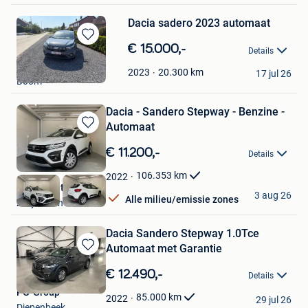
Dacia sadero 2023 automaat
Bewaren
€ 15.000,-
Details
in
Femke
Mijn
20.300
km
2023
17 jul 26
Boom
Favorieten
Dacia - Sandero Stepway - Benzine -
Automaat
Bewaren
in
€ 11.200,-
Details
Mijn
Favorieten
106.353
km
2022
Radius Automotive
3 aug 26
Alle milieu/emissie zones
Zwijndrecht
Dacia Sandero Stepway 1.0Tce
Automaat met Garantie
Bewaren
in
€ 12.490,-
Details
Mijn
PG-Group
Favorieten
85.000
km
2022
29 jul 26
Diepenbeek