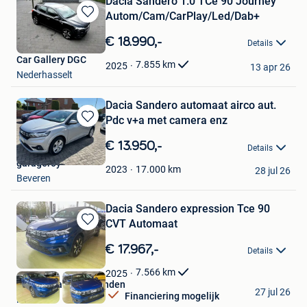
Dacia Sandero 1.0 TCe 90 Journey
Autom/Cam/CarPlay/Led/Dab+
Bewaren
in
€ 18.990,-
Details
Mijn
Car Gallery DGC
Favorieten
7.855
km
2025
13 apr 26
Nederhasselt
Dacia Sandero automaat airco aut.
Pdc v+a met camera enz
Bewaren
in
€ 13.950,-
Details
Mijn
garageroy
Favorieten
17.000
km
2023
28 jul 26
Beveren
Dacia Sandero expression Tce 90
CVT Automaat
Bewaren
in
€ 17.967,-
Details
Mijn
Favorieten
7.566
km
2025
Garage Van den Branden
27 jul 26
Financiering mogelijk
Niel