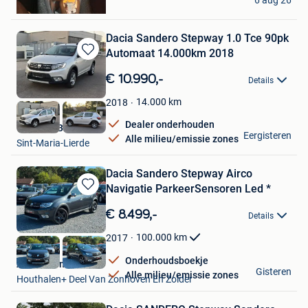
6 aug 26
Lommel
Dacia Sandero Stepway 1.0 Tce 90pk
Automaat 14.000km 2018
Bewaren
in
€ 10.990,-
Details
Mijn
Favorieten
14.000
km
2018
Dealer onderhouden
Garage DB Cars
Eergisteren
Alle milieu/emissie zones
Sint-Maria-Lierde
Dacia Sandero Stepway Airco
Navigatie ParkeerSensoren Led *
Bewaren
in
€ 8.499,-
Details
Mijn
Favorieten
100.000
km
2017
Onderhoudsboekje
Auto's Carma
Gisteren
Alle milieu/emissie zones
Houthalen+ Deel Van Zonhoven En Zolder