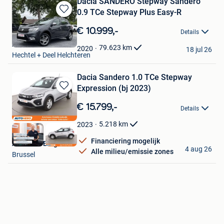
Dacia SANDERO Stepway Sandero
0.9 TCe Stepway Plus Easy-R
Bewaren
in
€ 10.999,-
Details
Mijn
Auto's I&M
Favorieten
79.623
km
2020
18 jul 26
Hechtel + Deel Helchteren
Dacia Sandero 1.0 TCe Stepway
Expression (bj 2023)
Bewaren
in
€ 15.799,-
Details
Mijn
Favorieten
5.218
km
2023
Financiering mogelijk
Autohero België
4 aug 26
Alle milieu/emissie zones
Brussel