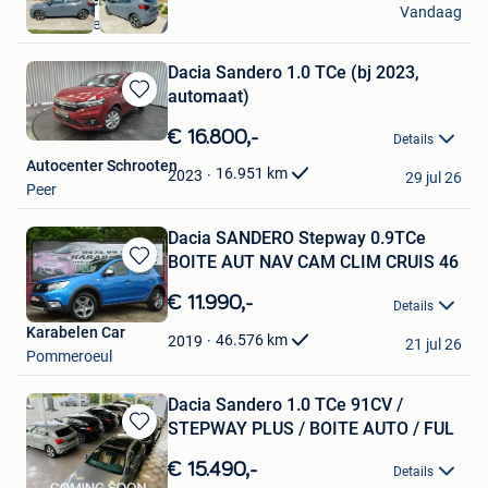
Vandaag
Knesselare
Dacia Sandero 1.0 TCe (bj 2023,
automaat)
Bewaren
in
€ 16.800,-
Details
Mijn
Autocenter Schrooten
Favorieten
16.951
km
2023
29 jul 26
Peer
Dacia SANDERO Stepway 0.9TCe
BOITE AUT NAV CAM CLIM CRUIS 46
Bewaren
in
€ 11.990,-
Details
Mijn
Karabelen Car
Favorieten
46.576
km
2019
21 jul 26
Pommeroeul
Dacia Sandero 1.0 TCe 91CV /
STEPWAY PLUS / BOITE AUTO / FUL
Bewaren
in
€ 15.490,-
Details
Mijn