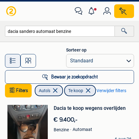
Auto's
Sorteer op
Alle afstanden…
Bewaar je zoekopdracht
Filters
Auto's
Te koop
Verwijder filters
Bewaren
Dacia te koop wegens overlijden
in
Mijn
€ 9.400,-
Favorieten
Automaat
Benzine
katia