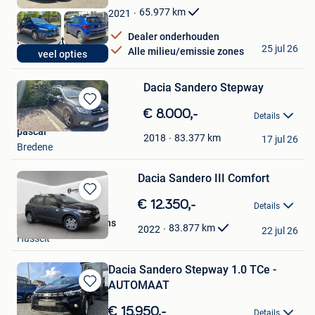
Favorieten
65.977
km
2021
Dealer onderhouden
R Line Motors
25 jul 26
Alle milieu/emissie zones
veel opties
Wommelgem
Dacia Sandero Stepway
Bewaren
€ 8.000,-
Details
in
pascal
Mijn
83.377
km
2018
17 jul 26
Bredene
Favorieten
Dacia Sandero III Comfort
Bewaren
€ 12.350,-
Details
in
Autocenter Paesmans
Mijn
83.877
km
2022
22 jul 26
Hasselt
Favorieten
Dacia Sandero Stepway 1.0 TCe -
AUTOMAAT
Bewaren
in
€ 15.950,-
Details