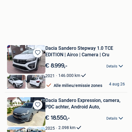
Dacia Sandero Stepway 1.0 TCE
EDITION | Airco | Camera | Cru
Bewaren
in
€ 8.999,-
Details
Mijn
Favorieten
146.000
km
2021
Deal & Drive Motors
4 aug 26
Alle milieu/emissie zones
Zaventem
Dacia Sandero Expression, camera,
PDC achter, Android Auto,
Bewaren
in
€ 18.550,-
Details
Mijn
Favorieten
2.098
km
2025
Garage De Prest