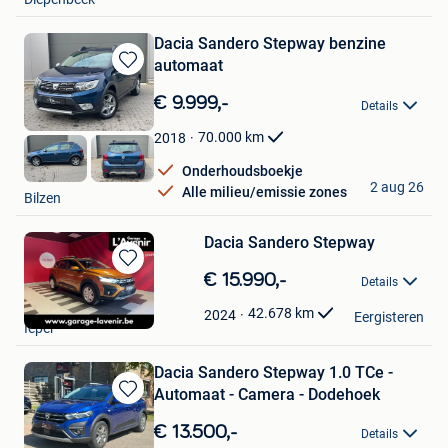
Dacia Sandero Stepway benzine
automaat
Bewaren
in
€ 9.999,-
Details
Mijn
Favorieten
70.000
km
2018
Onderhoudsboekje
Tom
2 aug 26
Alle milieu/emissie zones
Bilzen
Dacia Sandero Stepway
Bewaren
€ 15.990,-
Details
in
Garage L'Avenir
Mijn
42.678
km
2024
Eergisteren
Ieper
Favorieten
Dacia Sandero Stepway 1.0 TCe -
Automaat - Camera - Dodehoek
Bewaren
in
€ 13.500,-
Details
Mijn