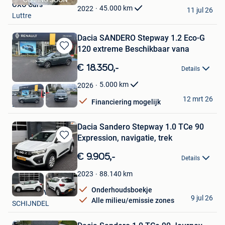
OXO Cars
Favorieten
45.000
km
2022
11 jul 26
Luttre
Dacia SANDERO Stepway 1.2 Eco-G
120 extreme Beschikbaar vana
Bewaren
in
€ 18.350,-
Details
Mijn
Favorieten
5.000
km
2026
Garage Kerremans
12 mrt 26
Financiering mogelijk
LIER
Dacia Sandero Stepway 1.0 TCe 90
Expression, navigatie, trek
Bewaren
in
€ 9.905,-
Details
Mijn
Favorieten
88.140
km
2023
Onderhoudsboekje
Mettler B.V.
9 jul 26
Alle milieu/emissie zones
SCHIJNDEL