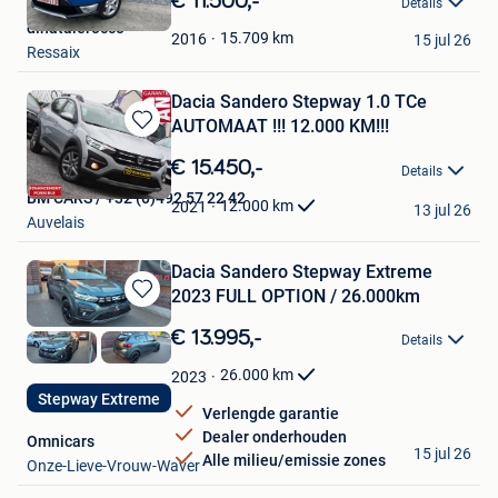
€ 11.500,-
Details
Mijn
dinatalerocco
Favorieten
15.709
km
2016
15 jul 26
Ressaix
Dacia Sandero Stepway 1.0 TCe
AUTOMAAT !!! 12.000 KM!!!
Bewaren
in
€ 15.450,-
Details
Mijn
BM CARS / +32 (0)492 57 22 42
Favorieten
12.000
km
2021
13 jul 26
Auvelais
Dacia Sandero Stepway Extreme
2023 FULL OPTION / 26.000km
Bewaren
in
€ 13.995,-
Details
Mijn
Favorieten
26.000
km
2023
Stepway Extreme
Verlengde garantie
Dealer onderhouden
Omnicars
15 jul 26
Alle milieu/emissie zones
Onze-Lieve-Vrouw-Waver