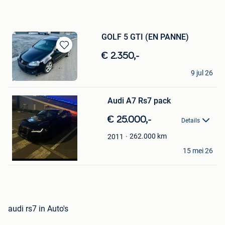
GOLF 5 GTI (EN PANNE)
Bewaren
€ 2.350,-
in
VAG-motorsport
Mijn
9 jul 26
Namur
Bewaren
Favorieten
in
Mijn
Audi A7 Rs7 pack
Favorieten
€ 25.000,-
Details
262.000
km
2011
Miniman Bosman
15 mei 26
Sint-Amands
audi rs7 in Auto's