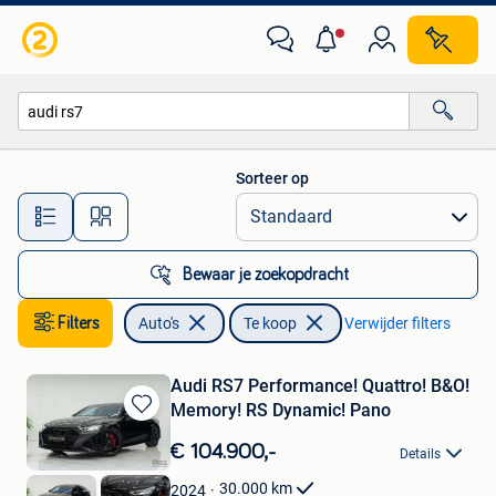
Auto's
Sorteer op
Alle afstanden…
Bewaar je zoekopdracht
Filters
Auto's
Te koop
Verwijder filters
Audi RS7 Performance! Quattro! B&O!
Memory! RS Dynamic! Pano
Bewaren
in
€ 104.900,-
Details
Mijn
Favorieten
30.000
km
2024