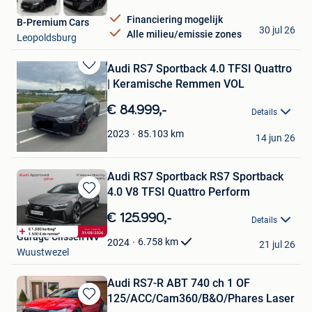
Financiering mogelijk
B-Premium Cars
30 jul 26
Alle milieu/emissie zones
Leopoldsburg
Audi RS7 Sportback 4.0 TFSI Quattro
Bewaren
| Keramische Remmen VOL
in
Mijn
€ 84.999,-
Details
Favorieten
L'Occasions
85.103
km
2023
14 jun 26
Turnhout
Audi RS7 Sportback RS7 Sportback
4.0 V8 TFSI Quattro Perform
Bewaren
in
€ 125.990,-
Details
Mijn
Garage Clissen NV
Favorieten
6.758
km
2024
21 jul 26
Wuustwezel
Audi RS7-R ABT 740 ch 1 OF
125/ACC/Cam360/B&O/Phares Laser
Bewaren