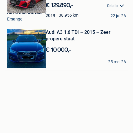
in
€ 129.890,-
Details
Mijn
AUTO LUX CONCEPT
Favorieten
38.956
km
2019
22 jul 26
Ersange
Bewaren
in
Mijn
Audi A3 1.6 TDI – 2015 – Zeer
Favorieten
propere staat
€ 10.000,-
Emre Akbulut
25 mei 26
Steenokkerzeel