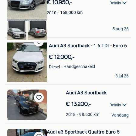
€ 10.950,-
Details
Favorieten
168.000
km
2010
RM AUTO
5 aug 26
Haacht
Audi A3 Sportback - 1.6 TDI - Euro 6
Bewaren
in
€ 12.000,-
Mijn
Favorieten
Handgeschakeld
Diesel
Mohamed Elm
8 jul 26
Borgerhout
Audi A3 Sportback
Bewaren
€ 13.200,-
Details
in
Nanou93
Mijn
98.500
km
2018
Vandaag
Brussel
Favorieten
Audi a3 Sportback Quattro Euro 5