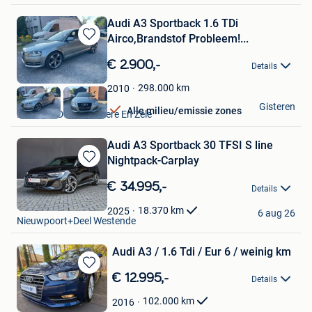
Audi A3 Sportback 1.6 TDi
Airco,Brandstof Probleem!...
Bewaren
in
€ 2.900,-
Details
Mijn
Favorieten
298.000
km
2010
m.s
Gisteren
Alle milieu/emissie zones
Lokeren+Deel Overmere En Zele
Audi A3 Sportback 30 TFSI S line
Nightpack-Carplay
Bewaren
in
€ 34.995,-
Details
Mijn
Lazoore-Cars
Favorieten
18.370
km
2025
6 aug 26
Nieuwpoort+Deel Westende
Audi A3 / 1.6 Tdi / Eur 6 / weinig km
Bewaren
€ 12.995,-
Details
in
Mijn
102.000
km
2016