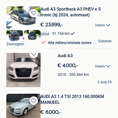
Audi A3 Sportback A3 PHEV e S
tronic (bj 2024, automaat)
Bewaren
in
€ 23.899,-
Details
Mijn
Favorieten
51.744
km
2024
Garage Messiaen
Gisteren
Alle milieu/emissie zones
Zwevegem
Audi A3
Bewaren
in
€ 4.000,-
Details
Mijn
Favorieten
200.666
km
2010
Mirjam
2 aug 26
Nederbrakel
AUDI A3 1.4 TSI 2013 160.000KM
MANUEEL
Bewaren
in
€ 8.000,-
Mijn