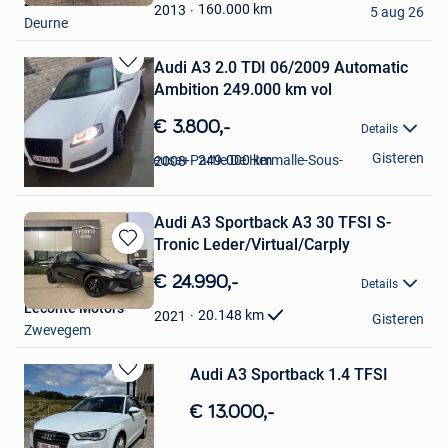
ZED CARS BVBA
Favorieten
160.000
km
2013
5 aug 26
Deurne
Audi A3 2.0 TDI 06/2009 Automatic
Bewaren
Ambition 249.000 km vol
in
Mijn
€ 3.800,-
Details
Favorieten
Tom
Gisteren
Saint-Georges-Sur-Meuse+Partie De Hermalle-Sous-
249.000
km
2008
Huy
Audi A3 Sportback A3 30 TFSI S-
Tronic Leder/Virtual/Carply
Bewaren
in
€ 24.990,-
Details
Mijn
Leconte Motors
Favorieten
20.148
km
2021
Gisteren
Zwevegem
Audi A3 Sportback 1.4 TFSI
Bewaren
in
€ 13.000,-
Mijn
Favorieten