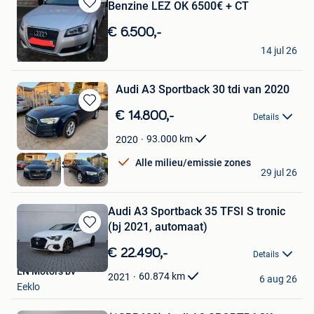
Benzine LEZ OK 6500€ + CT
Bewaren
in
€ 6.500,-
Mijn
Le S
14 jul 26
Favorieten
Brussel
Audi A3 Sportback 30 tdi van 2020
Bewaren
€ 14.800,-
Details
in
Mijn
93.000
km
2020
Favorieten
Alle milieu/emissie zones
RADOCARS BVBA
29 jul 26
Mere
Audi A3 Sportback 35 TFSI S tronic
(bj 2021, automaat)
Bewaren
in
€ 22.490,-
Details
Mijn
LN Motors bv
Favorieten
60.874
km
2021
6 aug 26
Eeklo