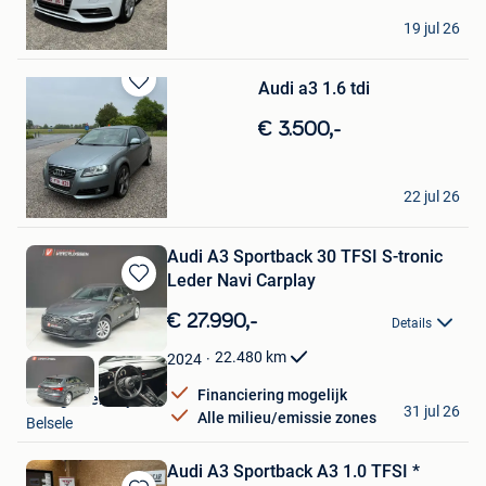
Ylm
19 jul 26
La Louviere
Audi a3 1.6 tdi
Bewaren
in
€ 3.500,-
Mijn
Favorieten
yanis verg.
22 jul 26
Roeselare
Audi A3 Sportback 30 TFSI S-tronic
Leder Navi Carplay
Bewaren
in
€ 27.990,-
Details
Mijn
Favorieten
22.480
km
2024
Financiering mogelijk
Garage Vercruyssen
31 jul 26
Alle milieu/emissie zones
Belsele
Audi A3 Sportback A3 1.0 TFSI *