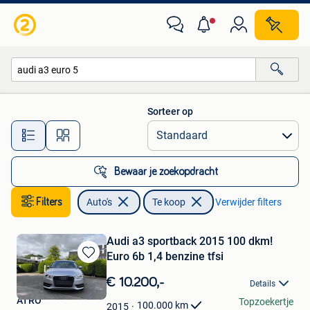
Auto's
Sorteer op
Alle afstanden…
Bewaar je zoekopdracht
Filters
Auto's
Te koop
Verwijder filters
Audi a3 sportback 2015 100 dkm!
Euro 6b 1,4 benzine tfsi
Bewaren
in
€ 10.200,-
Details
Mijn
ATRO
Topzoekertje
Favorieten
100.000
km
2015