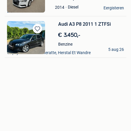
in
Dijana
Diesel
2014
Mijn
Eergisteren
Deurne
Favorieten
Audi A3 P8 2011 1 ZTFSi
Bewaren
€ 3.450,-
in
Benzine
Mijn
Mr'gold
5 aug 26
Favorieten
Oupeye+Partie De Cheratte, Herstal Et Wandre