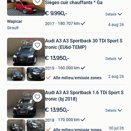
Sièges cuir chauffants * Ga
Bewaren
in
€ 9.990,-
Details
Mijn
Wapicar
Favorieten
180.707
km
2017
4 aug 26
Sirault
Audi A3 A3 Sportback 30 TDi Sport S
tronic (EU6d-TEMP)
Bewaren
in
€ 13.950,-
Details
Mijn
Favorieten
160.000
km
2019
DGN CORPORATE
2 aug 26
Alle milieu/emissie zones
Ans
Audi A3 A3 Sportback 1.6 TDi Sport S
tronic (bj 2018)
Bewaren
in
€ 13.950,-
Details
Mijn
Favorieten
170.000
km
2018
DGN CORPORATE
30 jul 26
Alle milieu/emissie zones