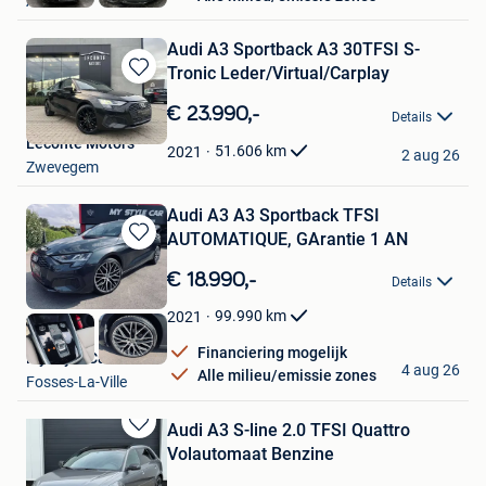
Ans
Audi A3 Sportback A3 30TFSI S-
Tronic Leder/Virtual/Carplay
Bewaren
in
€ 23.990,-
Details
Mijn
Leconte Motors
Favorieten
51.606
km
2021
2 aug 26
Zwevegem
Audi A3 A3 Sportback TFSI
AUTOMATIQUE, GArantie 1 AN
Bewaren
in
€ 18.990,-
Details
Mijn
Favorieten
99.990
km
2021
Financiering mogelijk
My Style Car
4 aug 26
Alle milieu/emissie zones
Fosses-La-Ville
Audi A3 S-line 2.0 TFSI Quattro
Bewaren
Volautomaat Benzine
in
Mijn