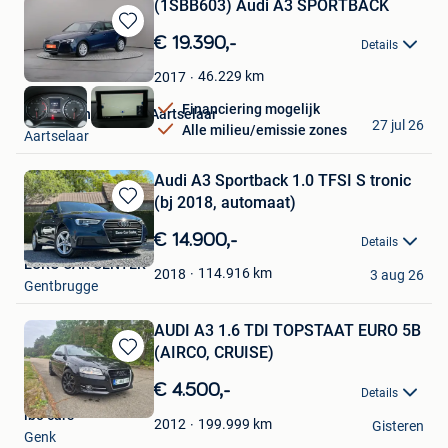
(1SBB603) Audi A3 SPORTBACK
Bewaren
€ 19.390,-
Details
in
Mijn
46.229
km
2017
Favorieten
Financiering mogelijk
Leaseplan Belgium Aartselaar
27 jul 26
Alle milieu/emissie zones
Aartselaar
Audi A3 Sportback 1.0 TFSI S tronic
(bj 2018, automaat)
Bewaren
in
€ 14.900,-
Details
Mijn
EURO CAR CENTER
Favorieten
114.916
km
2018
3 aug 26
Gentbrugge
AUDI A3 1.6 TDI TOPSTAAT EURO 5B
(AIRCO, CRUISE)
Bewaren
in
€ 4.500,-
Details
Mijn
ibo cars
Favorieten
199.999
km
2012
Gisteren
Genk