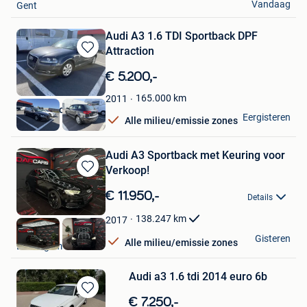
Vandaag
Gent
Audi A3 1.6 TDI Sportback DPF
Attraction
Bewaren
in
€ 5.200,-
Mijn
Favorieten
165.000
km
2011
Delta Motors
Eergisteren
Alle milieu/emissie zones
Kuurne
Audi A3 Sportback met Keuring voor
Verkoop!
Bewaren
in
€ 11.950,-
Details
Mijn
Favorieten
138.247
km
2017
Eldarcars
Gisteren
Alle milieu/emissie zones
Desselgem
Audi a3 1.6 tdi 2014 euro 6b
Bewaren
€ 7.250,-