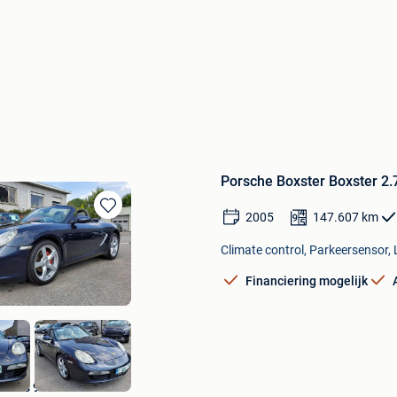
Porsche Boxster Boxster 2.7
2005
147.607
km
Bewaren
in
Climate control, Parkeersensor, 
Mijn
Favorieten
Financiering mogelijk
Auto's 94