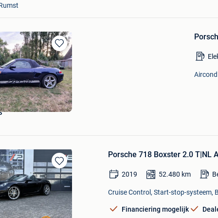
Rumst
Porsch
Bewaren
Ele
in
Mijn
Aircond
Favorieten
S
Porsche 718 Boxster 2.0 T|
Bewaren
2019
52.480
km
B
in
Mijn
Cruise Control, Start-stop-systeem, 
Favorieten
Financiering mogelijk
Deal