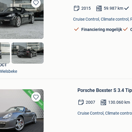
2015
59.987
km
Bewaren
in
Cruise Control, Climate control, 
Mijn
Favorieten
Financiering mogelijk
DCT
Wielsbeke
Porsche Boxster S 3.4 Ti
2007
130.060
km
Bewaren
in
Cruise Control, Climate contro
Mijn
Favorieten