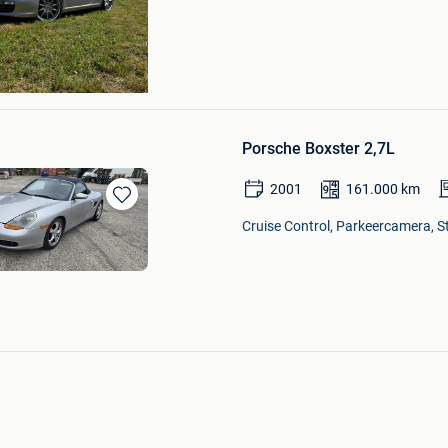
trucks
x
Porsche Boxster 2,7L
2001
161.000
km
Bewaren
Cruise Control, Parkeercamera, S
in
Mijn
Favorieten
e