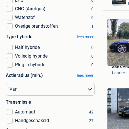
LPG
0
CNG (Aardgas)
0
Waterstof
0
Overige brandstoffen
1
Type hybride
lees meer
Half hybride
0
Volledig hybride
0
Plug-in hybride
0
SBE CAR
Laarne
Actieradius (min.)
lees meer
Transmissie
Automaat
42
Handgeschakeld
27