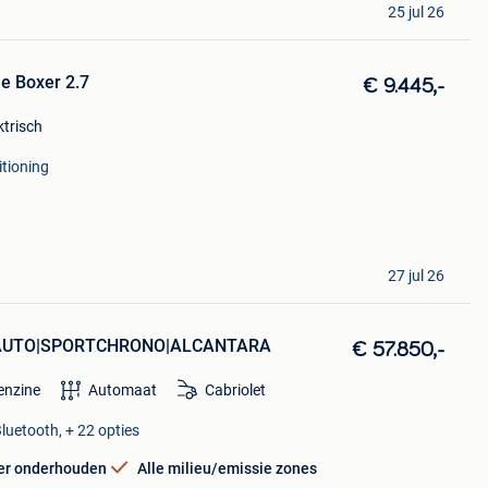
25 jul 26
e Boxer 2.7
€ 9.445,-
ktrisch
itioning
27 jul 26
NL AUTO|SPORTCHRONO|ALCANTARA
€ 57.850,-
enzine
Automaat
Cabriolet
Bluetooth, + 22 opties
er onderhouden
Alle milieu/emissie zones