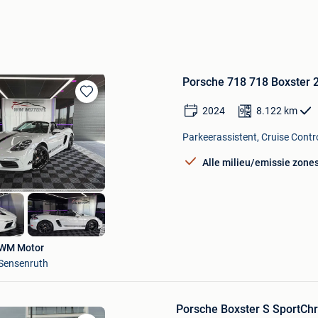
Porsche 718 718 Boxster 2
Bewaren
2024
8.122
km
in
Mijn
Parkeerassistent, Cruise Contro
Favorieten
Alle milieu/emissie zone
WM Motor
Sensenruth
Porsche Boxster S SportChr