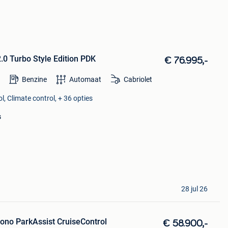
.0 Turbo Style Edition PDK
€ 76.995,-
Benzine
Automaat
Cabriolet
l, Climate control, + 36 opties
s
28 jul 26
ono ParkAssist CruiseControl
€ 58.900,-