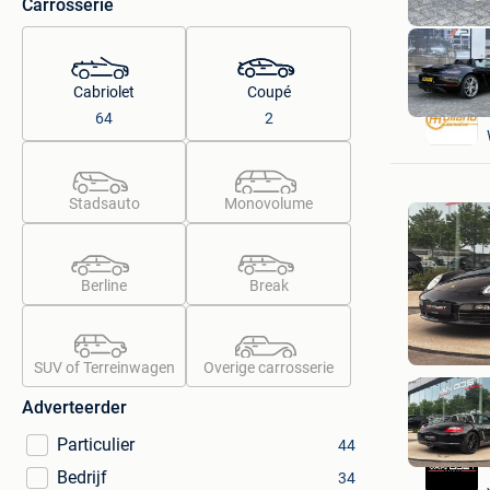
Carrosserie
Cabriolet
Coupé
64
2
Stadsauto
Monovolume
Berline
Break
SUV of Terreinwagen
Overige carrosserie
Adverteerder
Particulier
44
Bedrijf
34