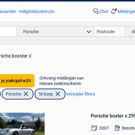
waarden
Veiligheidscentrum
Chat
Meldinge
Porsche
A
rsche boxster s'
Ontvang meldingen van
 je zoekopdracht
nieuwe zoekresultaten
Porsche
Te koop
Verwijder filters
Bewaren
in
Porsche boxter s 29
Mijn
Favorieten
2007
Benzin