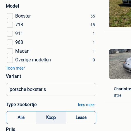
Model
Boxster
55
Svhorses
718
Gemblou
18
911
1
968
1
Macan
1
Overige modellen
0
Toon meer
Variant
Charlott
Ittre
Type zoekertje
lees meer
Alle
Koop
Lease
Prijs