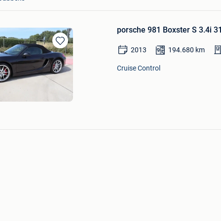
porsche 981 Boxster S 3.4i 
2013
194.680
km
Bewaren
in
Mijn
Cruise Control
Favorieten