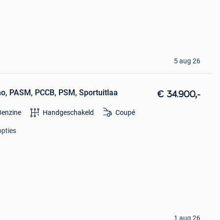
5 aug 26
no, PASM, PCCB, PSM, Sportuitlaa
€ 34.900,-
Benzine
Handgeschakeld
Coupé
opties
1 aug 26