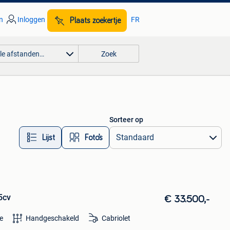
n
Inloggen
FR
Plaats zoekertje
lle afstanden…
Zoek
Sorteer op
Lijst
Foto’s
5cv
€ 33.500,-
e
Handgeschakeld
Cabriolet