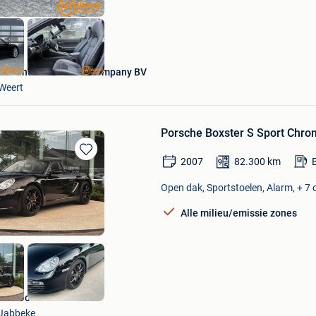
Holland Automotive Company BV
Weert
Porsche Boxster S Sport Chro
2007
82.300
km
Bewaren
in
Open dak, Sportstoelen, Alarm, + 7 
Mijn
Favorieten
Alle milieu/emissie zones
Van Oost Motors
Jabbeke