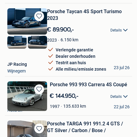
Porsche Taycan 4S Sport Turismo
2023
Bewaren
in
€ 89.900,-
Details
Mijn
Favorieten
6.150
km
2023
Verlengde garantie
Dealer onderhouden
Testrit aan huis
JP Racing
23 jul 26
Alle milieu/emissie zones
Wijnegem
Porsche 993 993 Carrera 4S Coupé
Bewaren
€ 144.950,-
Details
in
The Collectables
Mijn
135.633
km
1997
22 jul 26
Heteren
Favorieten
Porsche TARGA 991 991.2 4 GTS /
GT Silver / Carbon / Bose /
Bewaren