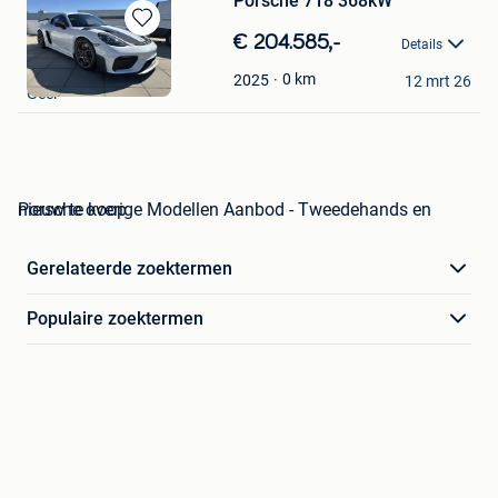
Porsche 718 368kW
Bewaren
€ 204.585,-
Details
in
LTF nv
Mijn
0
km
2025
12 mrt 26
Geel
Favorieten
Porsche overige Modellen Aanbod - Tweedehands en nieuw te koop
Gerelateerde zoektermen
Populaire zoektermen