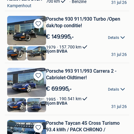
700
km
Benzine
31 jul 26
Kampenhout
Porsche 930 911/930 Turbo /Open
dak/top conditie!
Bewaren
in
€ 149.995,-
Details
Mijn
Favorieten
157.700
km
1979
Autohandel Sneppe Bjorn BVBA
31 jul 26
Oostkamp
Porsche 993 911/993 Carrera 2 -
Cabriolet-Oldtimer!
Bewaren
in
€ 69.995,-
Details
Mijn
Favorieten
190.541
km
1995
Autohandel Sneppe Bjorn BVBA
31 jul 26
Oostkamp
Porsche Taycan 4S Cross Turismo
93.4 kWh / PACK CHRONO /
Bewaren