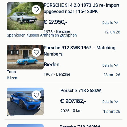
PORSCHE 914 2.0 1973 US re- import
opgevoed naar 115-120PK
Bewaren
in
€ 27.950,-
Details
Mijn
Arno Wienands
Favorieten
Benzine
1973
12 jun 26
Spankeren, tussen Arnhem en Zuthphen
Porsche 912 SWB 1967 – Matching
Numbers
Bewaren
in
Bieden
Details
Mijn
Toon
Favorieten
Benzine
1967
23 mrt 26
Bilzen
Porsche 718 368kW
Bewaren
€ 207.182,-
Details
in
LTF nv
Mijn
0
km
2025
12 mrt 26
Geel
Favorieten