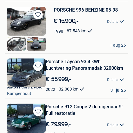
PORSCHE 996 BENZINE 05-98
Bewaren
€ 15.900,-
Details
in
Mijn
87.543
km
1998
Favorieten
procar
1 aug 26
Hooglede
Porsche Taycan 93.4 kWh
Luchtvering Panoramadak 32000km
Bewaren
in
€ 55.999,-
Details
Mijn
Auto's Fabre BVBA
Favorieten
32.000
km
2022
31 jul 26
Kampenhout
Porsche 912 Coupe 2 de eigenaar !!!
Full restoratie
Bewaren
in
€ 79.999,-
Details
Mijn
Auto's Fabre BVBA
Favorieten