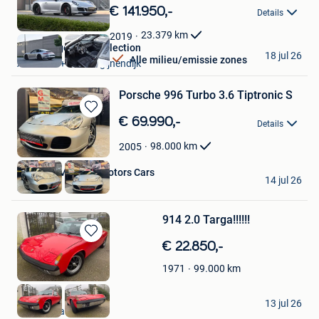
in
€ 141.950,-
Details
Mijn
Favorieten
23.379
km
2019
ElsenBergen Car Collection
18 jul 26
Alle milieu/emissie zones
Aarschot + Deel Begijnendijk
Porsche 996 Turbo 3.6 Tiptronic S
Bewaren
€ 69.990,-
Details
in
Mijn
98.000
km
2005
Favorieten
Gabriele Mazzara Motors Cars
14 jul 26
Jemeppe
914 2.0 Targa!!!!!!
Bewaren
€ 22.850,-
in
99.000
km
1971
Mijn
Favorieten
Wouters
13 jul 26
Brasschaat