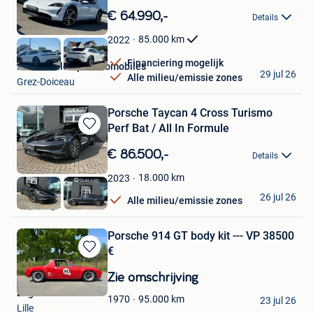
in
€ 64.990,-
Details
Mijn
Favorieten
85.000
km
2022
Financiering mogelijk
Pierre Malcorps Automobiles
29 jul 26
Alle milieu/emissie zones
Grez-Doiceau
Porsche Taycan 4 Cross Turismo
Perf Bat / All In Formule
Bewaren
in
€ 86.500,-
Details
Mijn
Favorieten
18.000
km
2023
Q-Auto
26 jul 26
Alle milieu/emissie zones
Poperinge
Porsche 914 GT body kit --- VP 38500
€
Bewaren
in
Zie omschrijving
Mijn
Loghomes
Favorieten
95.000
km
1970
23 jul 26
Lille