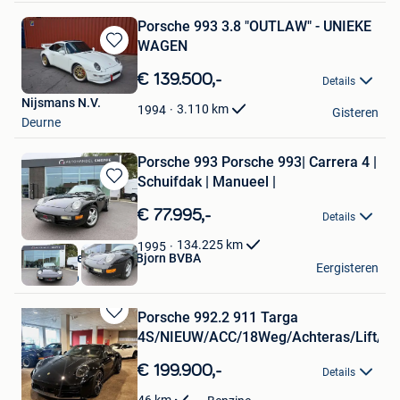
Porsche 993 3.8 "OUTLAW" - UNIEKE
WAGEN
Bewaren
in
€ 139.500,-
Details
Mijn
Nijsmans N.V.
Favorieten
3.110
km
1994
Gisteren
Deurne
Porsche 993 Porsche 993| Carrera 4 |
Schuifdak | Manueel |
Bewaren
in
€ 77.995,-
Details
Mijn
Favorieten
134.225
km
1995
Autohandel Sneppe Bjorn BVBA
Eergisteren
Oostkamp
Porsche 992.2 911 Targa
Bewaren
4S/NIEUW/ACC/18Weg/Achteras/Lift/36
in
Mijn
€ 199.900,-
Details
Favorieten
Nijsmans N.V.