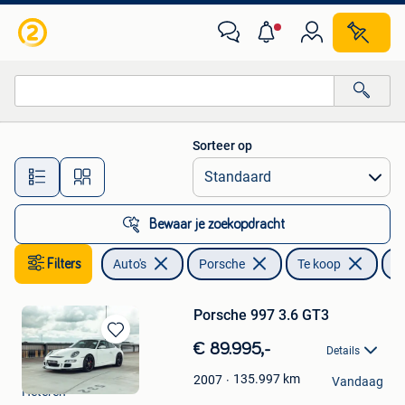
Porsche
Sorteer op
Alle afstanden…
Bewaar je zoekopdracht
Filters
Auto's
Porsche
Te koop
O
Porsche 997 3.6 GT3
Bewaren
€ 89.995,-
Details
in
The Collectables
Mijn
135.997
km
2007
Vandaag
Heteren
Favorieten