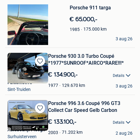
Mijn
Porsche 911 targa
Favorieten
€ 65.000,-
175.000
km
1985
Castronovo
3 aug 26
Maurage
Porsche 930 3.0 Turbo Coupé
*1977*SUNROOF*AIRCO*RARE!!!*
Bewaren
in
€ 134.900,-
Details
Mijn
Falcomotive
Favorieten
129.670
km
1977
3 aug 26
Sint-Truiden
Porsche 996 3.6 Coupé 996 GT3
Collect Car Speed Gelb Carbon
Bewaren
in
€ 133.100,-
Details
Mijn
Autobedrijf Ploegh
Favorieten
71.202
km
2003
2 aug 26
Surhuisterveen