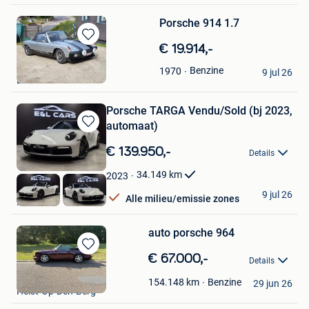
Porsche 914 1.7
Bewaren
€ 19.914,-
in
Dimitri Roggen
Benzine
1970
Mijn
9 jul 26
Bierbeek
Favorieten
Porsche TARGA Vendu/Sold (bj 2023,
automaat)
Bewaren
in
€ 139.950,-
Details
Mijn
Favorieten
34.149
km
2023
E&L Cars
9 jul 26
Alle milieu/emissie zones
Herstal
auto porsche 964
Bewaren
€ 67.000,-
Details
in
Luc
Mijn
Benzine
154.148
km
29 jun 26
Heist-Op-Den-Berg
Favorieten