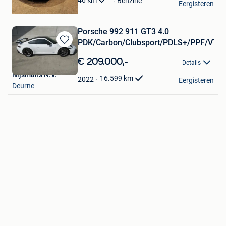
46
km
Benzine
Eergisteren
Deurne
Porsche 992 911 GT3 4.0
PDK/Carbon/Clubsport/PDLS+/PPF/VTS
Bewaren
in
€ 209.000,-
Details
Mijn
Nijsmans N.V.
Favorieten
16.599
km
2022
Eergisteren
Deurne
Bewaren
in