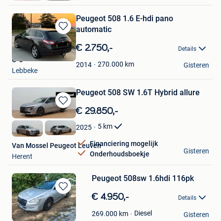
Peugeot 508 1.6 E-hdi pano
automatic
Bewaren
in
€ 2.750,-
Details
Mijn
O-J
Favorieten
270.000
km
2014
Gisteren
Lebbeke
Peugeot 508 SW 1.6T Hybrid allure
Bewaren
€ 29.850,-
in
5
km
2025
Mijn
Favorieten
Financiering mogelijk
Van Mossel Peugeot Leuven
Gisteren
Onderhoudsboekje
Herent
Peugeot 508sw 1.6hdi 116pk
Bewaren
€ 4.950,-
Details
in
Kris
Mijn
Diesel
269.000
km
Gisteren
Tessenderlo