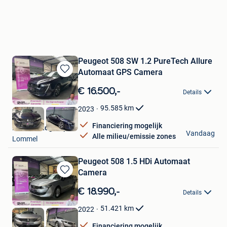
Peugeot 508 SW 1.2 PureTech Allure
Automaat GPS Camera
Bewaren
in
€ 16.500,-
Details
Mijn
Favorieten
95.585
km
2023
Financiering mogelijk
Pelter Autogroup
Vandaag
Alle milieu/emissie zones
Lommel
Peugeot 508 1.5 HDi Automaat
Camera
Bewaren
in
€ 18.990,-
Details
Mijn
Favorieten
51.421
km
2022
Financiering mogelijk