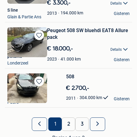
in
€ 3.300,-
Details
Mijn
S line
Favorieten
194.000
km
2013
Gisteren
Glain & Partie Ans
Peugeot 508 SW bluehdi EAT8 Allure
pack
Bewaren
in
€ 18.000,-
Details
Mijn
potums
Favorieten
41.000
km
2023
Gisteren
Londerzeel
508
Bewaren
€ 2.700,-
in
haran cars.
304.000
km
2011
Mijn
Gisteren
Puurs
Favorieten
1
2
3