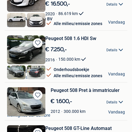
in
€ 16.500,-
Details
Mijn
Favorieten
86.619
km
2020
Cornette Automotive BV
Vandaag
Alle milieu/emissie zones
Roeselare
Peugeot 508 1.6 HDI Sw
Bewaren
€ 7.250,-
Details
in
Mijn
150.000
km
2016
Favorieten
Onderhoudsboekje
Autobedrijf BOCA
Vandaag
Alle milieu/emissie zones
Waasmunster
Peugeot 508 Pret à immatriculer
Bewaren
€ 1.600,-
Details
in
Daniel
Mijn
300.000
km
2012
Vandaag
Montignies-Sur-Sambre
Favorieten
Peugeot 508 GT-Line Automaat