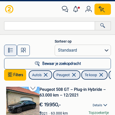
Peugeot
Sorteer op
Alle afstanden…
Bewaar je zoekopdracht
Filters
Auto's
Peugeot
Te koop
5
Peugeot 508 GT – Plug-in Hybride –
Bewaren
63.000 km – 12/2021
in
Mijn
€ 19.950,-
Details
Favorieten
Lars Van Crombrugge
Topzoekertje
63.000
km
2021