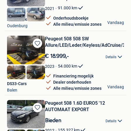
Mijn
Favorieten
91.000
km
2021
Onderhoudsboekje
Autohandel Pieters
Vandaag
Alle milieu/emissie zones
Oudenburg
Peugeot 508 508 SW
Allure/LED/Leder/Keyless/AdCruise/3
Bewaren
in
€ 18.999,-
Details
Mijn
Favorieten
54.000
km
2023
Financiering mogelijk
Dealer onderhouden
DS33-Cars
Vandaag
Alle milieu/emissie zones
Balen
Peugeot 508 1.6D EURO5 '12
AUTOMAAT EXPORT
Bewaren
in
Bieden
Details
Mijn
Favorieten
155.327
km
2012