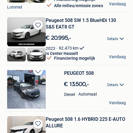
Pelter Autogroup
Vandaag
Alle milieu/emissie zones
Lommel
Peugeot 508 SW 1.5 BlueHDi 130
S&S EAT8 GT
Bewaren
in
€ 20.995,-
Details
Mijn
Favorieten
92.473
km
2023
Van Mossel Used Cars Center Hasselt
Vandaag
Financiering mogelijk
Hasselt
PEUGEOT 508
Bewaren
in
€ 13.500,-
Details
Mijn
Favorieten
Automaat
Diesel
G&A
Vandaag
Laarne
Peugeot 508 1.6 HYBRID 225 E-AUTO
ALLURE
Bewaren