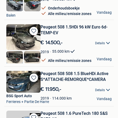
Onderhoudsboekje
NTW Cars
Vandaag
Alle milieu/emissie zones
Balen
Peugeot 508 1.5HDi 96 kW Euro 6d-
TEMP-EV
Bewaren
in
€ 14.500,-
Details
Mijn
Favorieten
55.000
km
2019
HAK Auto
Vandaag
Alle milieu/emissie zones
Lendelede
Peugeot 508 508 1.5 BlueHDi Active
S*ATTACHE-REMORQUE*CAMERA
Bewaren
in
€ 11.950,-
Details
Mijn
BSG Sport Auto
Favorieten
114.000
km
2019
Vandaag
Ferrieres + Partie De Harre
Peugeot 508 1.6 PureTech 180 S&S