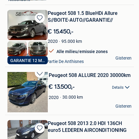
Favorieten
Peugeot 508 1.5 BlueHDi Allure
S//BOITE-AUTO//GARANTIE//
Bewaren
in
€ 15.450,-
Mijn
Favorieten
95.000
km
2020
Alle milieu/emissie zones
SB Automobile Srl
Gisteren
GARANTIE 12 MOIS
Comblain-Au-Pont+ Partie De Anthisnes
Peugeot 508 ALLURE 2020 30000km
Bewaren
in
€ 13.500,-
Details
Mijn
Favorieten
30.000
km
2020
ARM AP
Gisteren
Sint-Niklaas
Peugeot 508 2013 2.0 HDI 136CH
euro5 LEDEREN AIRCONDITIONING
Bewaren