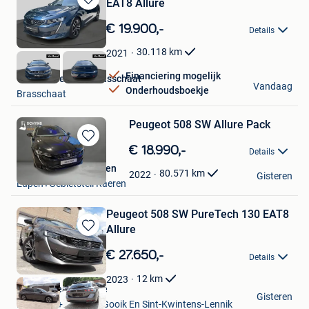
EAT8 Allure
Bewaren
in
€ 19.900,-
Details
Mijn
Favorieten
30.118
km
2021
Financiering mogelijk
Van Mossel Ford Brasschaat
Vandaag
Onderhoudsboekje
Brasschaat
Peugeot 508 SW Allure Pack
Bewaren
€ 18.990,-
Details
in
Peugeot Schyns Eupen
Mijn
80.571
km
2022
Gisteren
Eupen+Gebietsteil Raeren
Favorieten
Peugeot 508 SW PureTech 130 EAT8
Allure
Bewaren
in
€ 27.650,-
Details
Mijn
Favorieten
12
km
2023
Garage Jean-Claude
Gisteren
Roosdaal+Deel Van Gooik En Sint-Kwintens-Lennik