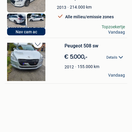
in
214.000
km
2013
Mijn
Favorieten
Alle milieu/emissie zones
autobedrijf JB CARS
Topzoekertje
Nav cam ac
Vandaag
Temse
Peugeot 508 sw
Bewaren
in
€ 5.000,-
Details
Mijn
Favorieten
155.000
km
2012
Jon
Vandaag
Nivelles