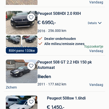
Vandaag
Kasterlee
Peugeot 508HDI 2.0 RXH
Bewaren
€ 6.950,-
Details
in
Mijn
256.000
km
2016
Favorieten
Dealer onderhouden
Alle milieu/emissie zones
autobedrijf JB CARS
Topzoekertje
RXH pano 133kw
Vandaag
Temse
Peugeot 508 GT 2.2 HDi 150 pk
Automaat
Bewaren
in
Bieden
Mijn
YinS
Favorieten
177.662
km
2011
Vandaag
Zichem
Peugeot 508sw 1.6hdi
Bewaren
€ 1.450,-