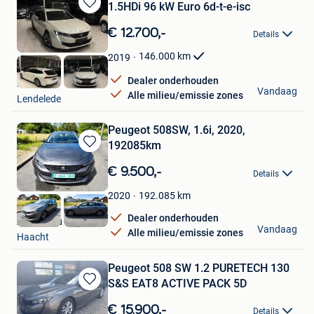
1.5HDi 96 kW Euro 6d-t-e-isc
Bewaren
in
€ 12.700,-
Details
Mijn
Favorieten
146.000
km
2019
Dealer onderhouden
HAK Auto
Vandaag
Alle milieu/emissie zones
Lendelede
Peugeot 508SW, 1.6i, 2020,
192085km
Bewaren
in
€ 9.500,-
Details
Mijn
Favorieten
192.085
km
2020
Dealer onderhouden
Alexandru
Vandaag
Alle milieu/emissie zones
Haacht
Peugeot 508 SW 1.2 PURETECH 130
S&S EAT8 ACTIVE PACK 5D
Bewaren
in
€ 15.900,-
Details